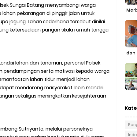
Polsek Sungai Batang menyambangi warga
Merb
lahan pekarangan di pinggir jalan untuk
a jagung. Lahan sederhana tersebut dinilai
kung ketersediaan pangan skala rumah tangga
dan 
ondisi lahan dan tanaman, personel Polsek
n pendampingan serta motivasi kepada warga
manfaatan lahan tidur menjadi lahan
an dapat mendorong masyarakat lebih mandiri
ngan sekaligus meningkatkan kesejahteraan
Kate
Beng
ambang Sutriyanto, melalui personelnya
Indra