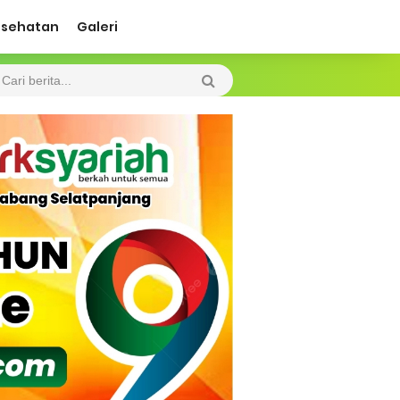
esehatan
Galeri
ah Kebakaran
 Diharapkan Jadi Solusi.
 Beroperasi, Tambang Timah di Darat
 Tangan Kemanusiaan