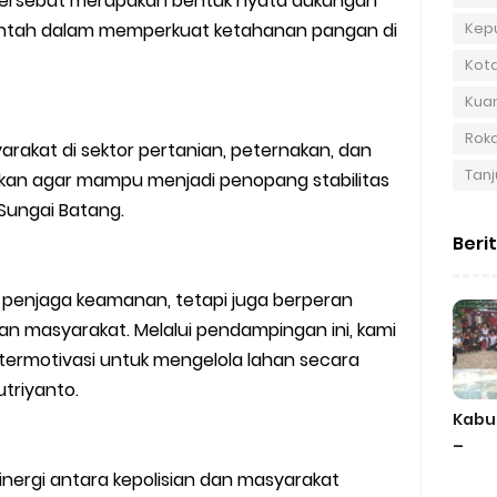
ersebut merupakan bentuk nyata dukungan
Kep
intah dalam memperkuat ketahanan pangan di
Kot
Kuan
Roka
arakat di sektor pertanian, peternakan, dan
Tanj
alkan agar mampu menjadi penopang stabilitas
Sungai Batang.
Beri
ai penjaga keamanan, tetapi juga berperan
 masyarakat. Melalui pendampingan ini, kami
ermotivasi untuk mengelola lahan secara
utriyanto.
Kabu
–
ergi antara kepolisian dan masyarakat