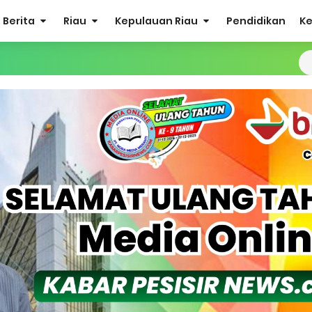
Berita
Riau
Kepulauan Riau
Pendidikan
K
Sabak Auh, Polsek dan Forkopimcam Perkuat Kesiapsiagaan Ceg
ulkifli Z (Nomor Urut 1) Resmi Terpilih Pimpin Lembaga Adat
ergi Jelang Ekspedisi Merah Putih Presisi Polda Riau.
at Listrik Diberlakukan Pemadaman Secara Bergilir, Mesin 600 kW
Buka Solusi Tambang Timah Rakyat: Jangan Hanya di Laut yang
gan Monyet, YBM PLN UP3 Rengat Bersama PW IWO Riau Ulurkan