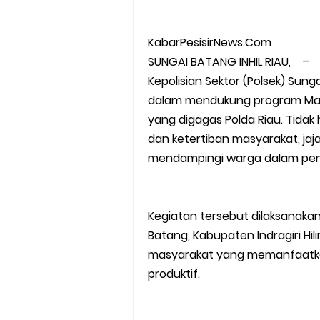
KabarPesisirNews.Com
SUNGAI BATANG INHIL RIAU, –
Kepolisian Sektor (Polsek) Su
dalam mendukung program M
yang digagas Polda Riau. Tid
dan ketertiban masyarakat, jaja
mendampingi warga dalam peng
Kegiatan tersebut dilaksanaka
Batang, Kabupaten Indragiri Hil
masyarakat yang memanfaatka
produktif.