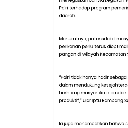
menegaskan bahwa kegiatan t
Polri terhadap program pemer
daerah.
Menurutnya, potensi lokal masy
perikanan perlu terus dioptim
pangan di wilayah Kecamatan 
“Polri tidak hanya hadir sebag
dalam mendukung kesejahteraan
berharap masyarakat semakin t
produktif,” ujar Iptu Bambang S
Ia juga menambahkan bahwa sin