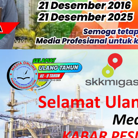
S Rp52 Juta, Optimalisasi Pelaksanaan Program Jaminan Sosia
 Sekoci24.co Resmi Layangkan Surat Konfirmasi ke PT Arara Aba
isiapkan Kibarkan Merah Putih
 HKI Rampungkan Penanganan Jalur Lembah Anai dan Malalak
ka Meranti Ikuti Jambore Nasional XII 2026 di Cibubur
isi Merah Putih" Jalin Sinergitas dengan Insan Pers, Komunita
 Datangkan Mesin Sewa Atasi Pemadaman di Merbau.
tan Putri Puyu Tuntut PLN: Hentikan Pemadaman dan Beri Ko
 Dan Perwakilan Masyarakat Desa Se- Kecamatan Merbau Datang