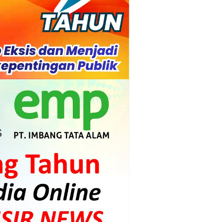
l Ketenagakerjaan Diperkuat
di.
s dan Mahasiswa
mpensasi
i PLTG Melibur