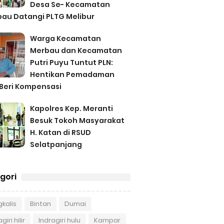
Desa Se- Kecamatan
au Datangi PLTG Melibur
Warga Kecamatan
Merbau dan Kecamatan
Putri Puyu Tuntut PLN:
Hentikan Pemadaman
Beri Kompensasi
Kapolres Kep. Meranti
Besuk Tokoh Masyarakat
H. Katan di RSUD
Selatpanjang
gori
kalis
Bintan
Dumai
giri hilir
Indragiri hulu
Kampar