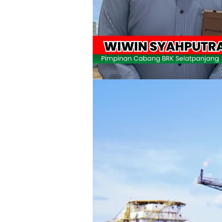
Wabup Meranti Serahkan Santunan BPJ
Usut Skandal Lahan Ulayat Desa Palas,
Meranti 2026, 30 Putra-Putri Terbaik D
Pulihkan Konektivitas Pascabencana,
Bupati Asmar Lepas 77 Kontingen Pramu
Polres Kepulauan Meranti Gelar Eksped
PLN Selat Panjang Minta Maaf, Janji
Warga Kecamatan Merbau dan Kecama
FPMP.TB Bersama OPP Teluk Belitung,