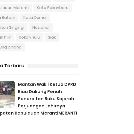
ulauan Meranti
Kota Pekanbaru
a Batam
Kota Dumai
tan Singingi
Nasional
n hilir
Rokan hulu
Siak
ung pinang
ta Terbaru
Mantan Wakil Ketua DPRD
Riau Dukung Penuh
Penerbitan Buku Sejarah
Perjuangan Lahirnya
paten Kepulauan MerantiMERANTI