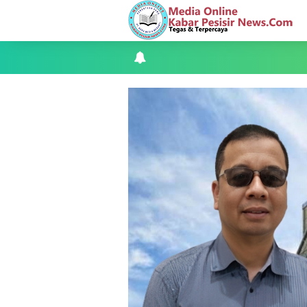
Apel Siaga Karhutla 2026 Digelar di 
Musyawarah LAM Ke-3 Tualang Sukses, Z
Kapolres Kepulauan Meranti Perkuat Sin
Teluk Belitung Bagaikan Kota Mati Disa
F-PETIR Desak Pemkab Lingga Segera 
Juga Butuh Hidup
Saat Duka Menyelimuti Korban Seran