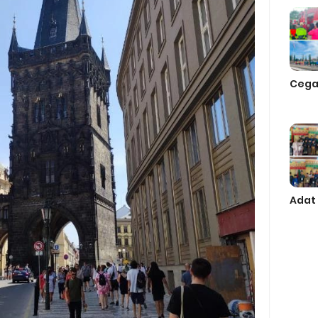
Cega
Adat