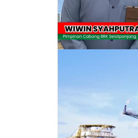
Wabup Meranti Serahkan Santunan BPJ
Usut Skandal Lahan Ulayat Desa Palas,
Meranti 2026, 30 Putra-Putri Terbaik D
Pulihkan Konektivitas Pascabencana,
Bupati Asmar Lepas 77 Kontingen Pramu
Polres Kepulauan Meranti Gelar Eksped
PLN Selat Panjang Minta Maaf, Janji
Warga Kecamatan Merbau dan Kecama
FPMP.TB Bersama OPP Teluk Belitung,