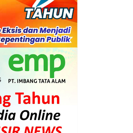
l Ketenagakerjaan Diperkuat
di.
s dan Mahasiswa
mpensasi
i PLTG Melibur