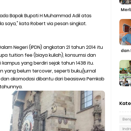
Merb
pada Bapak Bupati H Muhammad Adil atas
 saya," kata Robert via pesan singkat.
Dalam Negeri (IPDN) angkatan 21 tahun 2014 itu
dan 
pa tuition fee (biaya kuliah), konsumsi dan
 kampus yang berdiri sejak tahun 1438 itu.
 yang belum tercover, seperti buku/jurnal
kal dan akomodasi dibantu dari beasiswa Pemkab
rtahunnya.
Kate
Beng
Indra