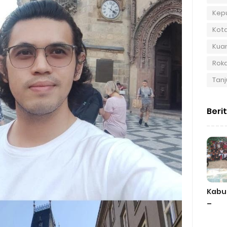
Kep
Kot
Kuan
Roka
Tanj
Beri
Kabu
–