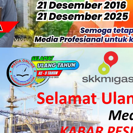
S Rp52 Juta, Optimalisasi Pelaksanaan Program Jaminan Sosia
 Sekoci24.co Resmi Layangkan Surat Konfirmasi ke PT Arara Aba
isiapkan Kibarkan Merah Putih
 HKI Rampungkan Penanganan Jalur Lembah Anai dan Malalak
ka Meranti Ikuti Jambore Nasional XII 2026 di Cibubur
isi Merah Putih" Jalin Sinergitas dengan Insan Pers, Komunita
 Datangkan Mesin Sewa Atasi Pemadaman di Merbau.
tan Putri Puyu Tuntut PLN: Hentikan Pemadaman dan Beri Ko
 Dan Perwakilan Masyarakat Desa Se- Kecamatan Merbau Datang