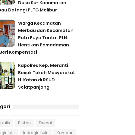
Desa Se- Kecamatan
au Datangi PLTG Melibur
Warga Kecamatan
Merbau dan Kecamatan
Putri Puyu Tuntut PLN:
Hentikan Pemadaman
Beri Kompensasi
Kapolres Kep. Meranti
Besuk Tokoh Masyarakat
H. Katan di RSUD
Selatpanjang
gori
kalis
Bintan
Dumai
giri hilir
Indragiri hulu
Kampar