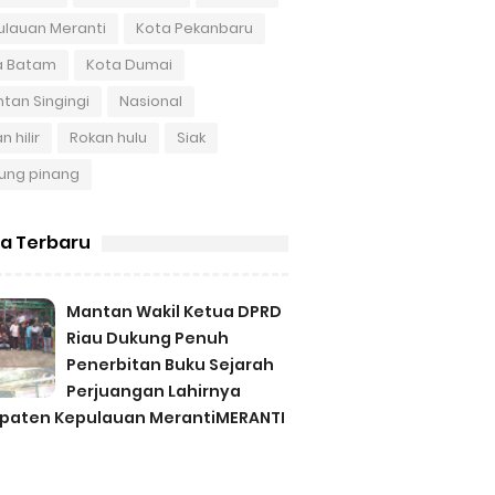
ulauan Meranti
Kota Pekanbaru
a Batam
Kota Dumai
tan Singingi
Nasional
n hilir
Rokan hulu
Siak
ung pinang
ta Terbaru
Mantan Wakil Ketua DPRD
Riau Dukung Penuh
Penerbitan Buku Sejarah
Perjuangan Lahirnya
paten Kepulauan MerantiMERANTI