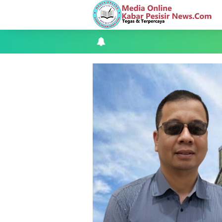
Apel Siaga Karhutla 2026 Digelar di 
Musyawarah LAM Ke-3 Tualang Sukses, Z
Kapolres Kepulauan Meranti Perkuat Sin
Teluk Belitung Bagaikan Kota Mati Disa
F-PETIR Desak Pemkab Lingga Segera 
Juga Butuh Hidup
Saat Duka Menyelimuti Korban Seran