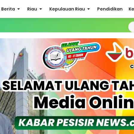
Berita
Riau
Kepulauan Riau
Pendidikan
K
Sabak Auh, Polsek dan Forkopimcam Perkuat Kesiapsiagaan Ceg
ulkifli Z (Nomor Urut 1) Resmi Terpilih Pimpin Lembaga Adat
ergi Jelang Ekspedisi Merah Putih Presisi Polda Riau.
at Listrik Diberlakukan Pemadaman Secara Bergilir, Mesin 600 kW
Buka Solusi Tambang Timah Rakyat: Jangan Hanya di Laut yang
gan Monyet, YBM PLN UP3 Rengat Bersama PW IWO Riau Ulurkan