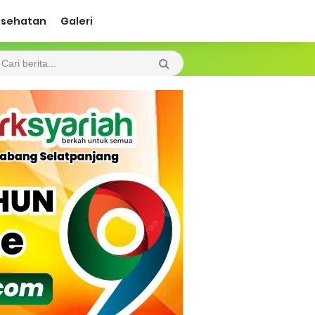
esehatan
Galeri
ah Kebakaran
 Diharapkan Jadi Solusi.
 Beroperasi, Tambang Timah di Darat
 Tangan Kemanusiaan