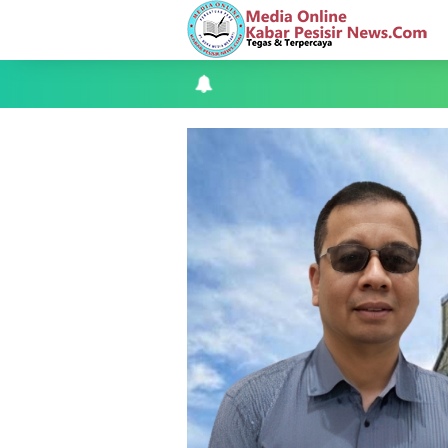
Kapolres Kepulauan Meranti Perkuat Sin
Teluk Belitung Bagaikan Kota Mati Disa
F-PETIR Desak Pemkab Lingga Segera 
Juga Butuh Hidup
Saat Duka Menyelimuti Korban Seran
Wabup Meranti Serahkan Santunan BPJ
Usut Skandal Lahan Ulayat Desa Palas,