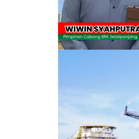
Meranti 2026, 30 Putra-Putri Terbaik D
Pulihkan Konektivitas Pascabencana,
Bupati Asmar Lepas 77 Kontingen Pramu
Polres Kepulauan Meranti Gelar Eksped
PLN Selat Panjang Minta Maaf, Janji
Warga Kecamatan Merbau dan Kecama
FPMP.TB Bersama OPP Teluk Belitung,
Bupati Asmar Perkuat Sinergi dengan
44 Tim Berlaga di Banglas Barat Cup II