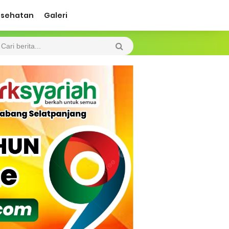
esehatan
Galeri
 Diharapkan Jadi Solusi.
 Beroperasi, Tambang Timah di Darat
 Tangan Kemanusiaan
l Ketenagakerjaan Diperkuat
di.