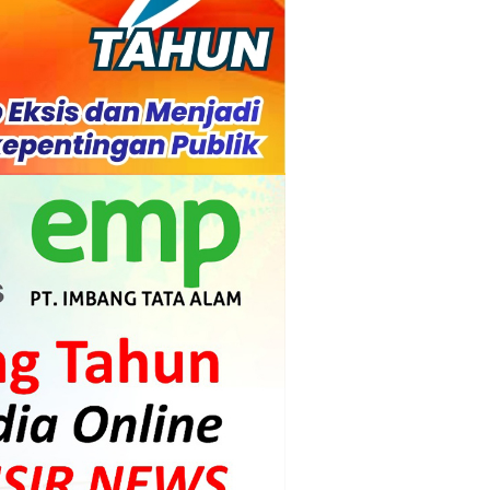
s dan Mahasiswa
mpensasi
i PLTG Melibur
gunan Meranti