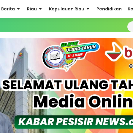
Berita
Riau
Kepulauan Riau
Pendidikan
K
ergi Jelang Ekspedisi Merah Putih Presisi Polda Riau.
at Listrik Diberlakukan Pemadaman Secara Bergilir, Mesin 600 kW
Buka Solusi Tambang Timah Rakyat: Jangan Hanya di Laut yang
gan Monyet, YBM PLN UP3 Rengat Bersama PW IWO Riau Ulurkan
S Rp52 Juta, Optimalisasi Pelaksanaan Program Jaminan Sosia
 Sekoci24.co Resmi Layangkan Surat Konfirmasi ke PT Arara Aba