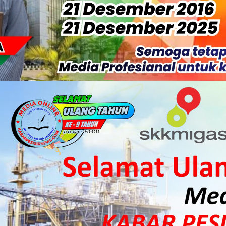
isiapkan Kibarkan Merah Putih
 HKI Rampungkan Penanganan Jalur Lembah Anai dan Malalak
ka Meranti Ikuti Jambore Nasional XII 2026 di Cibubur
isi Merah Putih" Jalin Sinergitas dengan Insan Pers, Komunita
 Datangkan Mesin Sewa Atasi Pemadaman di Merbau.
tan Putri Puyu Tuntut PLN: Hentikan Pemadaman dan Beri Ko
 Dan Perwakilan Masyarakat Desa Se- Kecamatan Merbau Datang
 Danposal Selatpanjang, Bahas Stabilitas Wilayah dan Pemban
, Pemkab Meranti Dorong Lahirnya Atlet Berprestasi