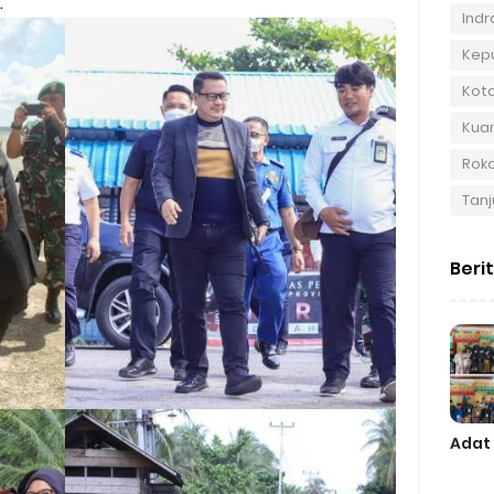
.
Indra
Kep
Kot
Kuan
Roka
Tanj
Beri
Adat