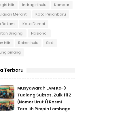
giri hilir
Indragiri hulu
Kampar
ulauan Meranti
Kota Pekanbaru
a Batam
Kota Dumai
tan Singingi
Nasional
n hilir
Rokan hulu
Siak
ung pinang
ta Terbaru
Musyawarah LAM Ke-3
Tualang Sukses, Zulkifli Z
(Nomor Urut 1) Resmi
Terpilih Pimpin Lembaga