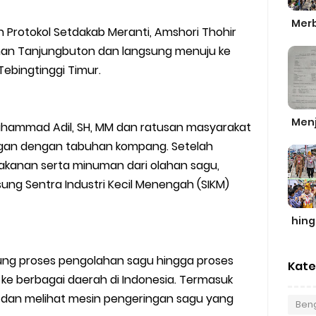
Merb
 Protokol Setdakab Meranti, Amshori Thohir
han Tanjungbuton dan langsung menuju ke
ebingtinggi Timur.
Men
uhammad Adil, SH, MM dan ratusan masyarakat
an dengan tabuhan kompang. Setelah
akanan serta minuman dari olahan sagu,
ung Sentra Industri Kecil Menengah (SIKM)
hin
gsung proses pengolahan sagu hingga proses
Kate
e berbagai daerah di Indonesia. Termasuk
dan melihat mesin pengeringan sagu yang
Beng