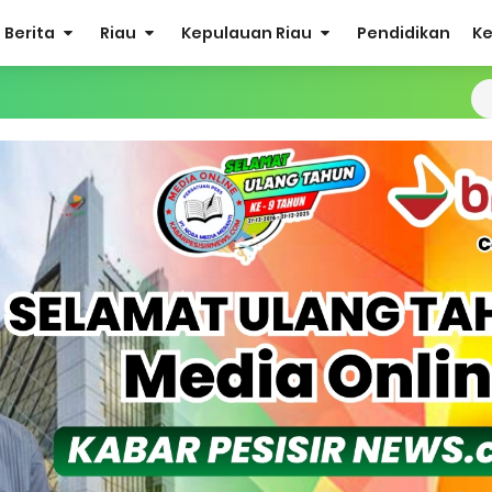
Berita
Riau
Kepulauan Riau
Pendidikan
K
Sabak Auh, Polsek dan Forkopimcam Perkuat Kesiapsiagaan Ceg
ulkifli Z (Nomor Urut 1) Resmi Terpilih Pimpin Lembaga Adat
ergi Jelang Ekspedisi Merah Putih Presisi Polda Riau.
at Listrik Diberlakukan Pemadaman Secara Bergilir, Mesin 600 kW
Buka Solusi Tambang Timah Rakyat: Jangan Hanya di Laut yang
gan Monyet, YBM PLN UP3 Rengat Bersama PW IWO Riau Ulurkan