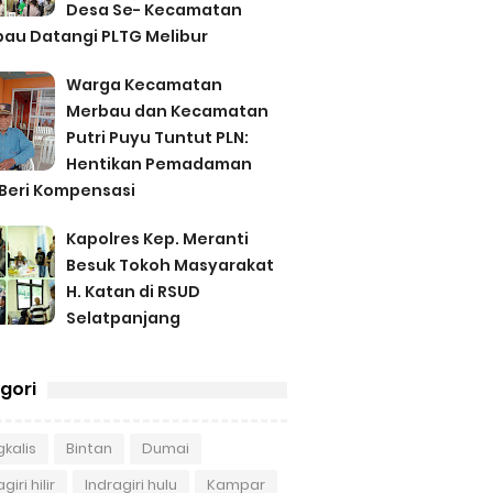
Desa Se- Kecamatan
au Datangi PLTG Melibur
Warga Kecamatan
Merbau dan Kecamatan
Putri Puyu Tuntut PLN:
Hentikan Pemadaman
Beri Kompensasi
Kapolres Kep. Meranti
Besuk Tokoh Masyarakat
H. Katan di RSUD
Selatpanjang
gori
kalis
Bintan
Dumai
giri hilir
Indragiri hulu
Kampar