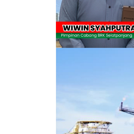
Wabup Meranti Serahkan Santunan BPJ
Usut Skandal Lahan Ulayat Desa Palas,
Meranti 2026, 30 Putra-Putri Terbaik D
Pulihkan Konektivitas Pascabencana,
Bupati Asmar Lepas 77 Kontingen Pramu
Polres Kepulauan Meranti Gelar Eksped
PLN Selat Panjang Minta Maaf, Janji
Warga Kecamatan Merbau dan Kecama
FPMP.TB Bersama OPP Teluk Belitung,