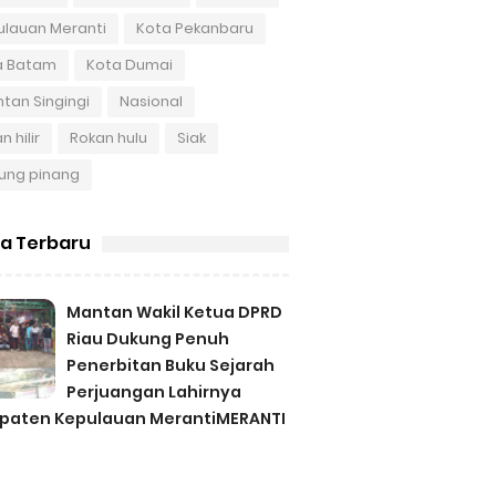
ulauan Meranti
Kota Pekanbaru
a Batam
Kota Dumai
tan Singingi
Nasional
n hilir
Rokan hulu
Siak
ung pinang
ta Terbaru
Mantan Wakil Ketua DPRD
Riau Dukung Penuh
Penerbitan Buku Sejarah
Perjuangan Lahirnya
paten Kepulauan MerantiMERANTI