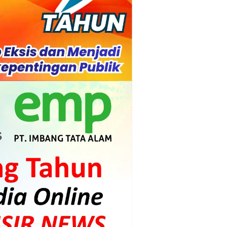
l Ketenagakerjaan Diperkuat
di.
s dan Mahasiswa
mpensasi
i PLTG Melibur