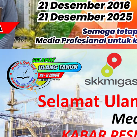
S Rp52 Juta, Optimalisasi Pelaksanaan Program Jaminan Sosia
 Sekoci24.co Resmi Layangkan Surat Konfirmasi ke PT Arara Aba
isiapkan Kibarkan Merah Putih
 HKI Rampungkan Penanganan Jalur Lembah Anai dan Malalak
ka Meranti Ikuti Jambore Nasional XII 2026 di Cibubur
isi Merah Putih" Jalin Sinergitas dengan Insan Pers, Komunita
 Datangkan Mesin Sewa Atasi Pemadaman di Merbau.
tan Putri Puyu Tuntut PLN: Hentikan Pemadaman dan Beri Ko
 Dan Perwakilan Masyarakat Desa Se- Kecamatan Merbau Datang