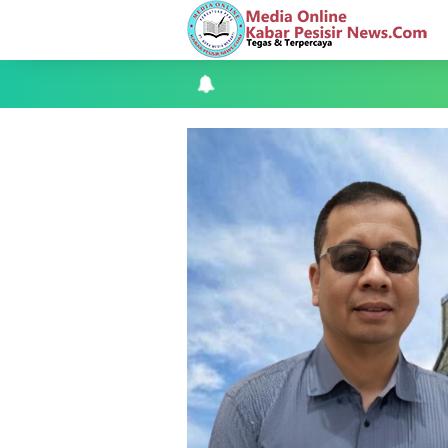
Apel Siaga Karhutla 2026 Digelar di 
Musyawarah LAM Ke-3 Tualang Sukses, Z
Kapolres Kepulauan Meranti Perkuat Sin
Teluk Belitung Bagaikan Kota Mati Disa
F-PETIR Desak Pemkab Lingga Segera 
Juga Butuh Hidup
Saat Duka Menyelimuti Korban Seran