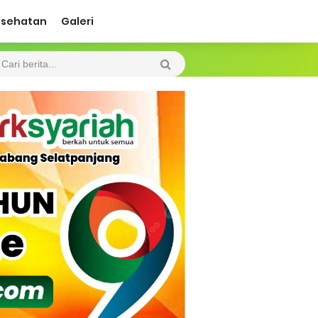
esehatan
Galeri
ah Kebakaran
 Diharapkan Jadi Solusi.
 Beroperasi, Tambang Timah di Darat
 Tangan Kemanusiaan