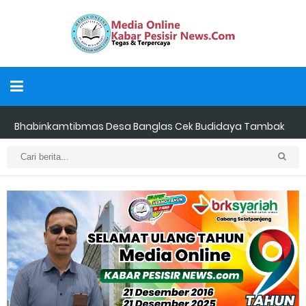
Bhabinkamtibmas Desa Banglas Cek Budidaya Tambak
Udang Warga, Diperkirakan 60.000 Ekor
Tiga Orang Putra Terbaik Desa Alah air Maju Bacalon Kades
Alah air Kecamatan Tebing tinggi Berjalan lancar
LAMR Kepulauan Meranti dan Bawaslu Bakal Laksanakan Kerja
Sama Menyambut Pemilu 2029