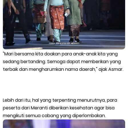
Bupati Asmar Lepas 77 Kontingen Pramuka Meranti Ikuti
Jambore Nasional XII 2026 di Cibubur
Polres Kepulauan Meranti Gelar Ekspedisi Merah Putih" Jalin
Sinergitas dengan Insan Pers, Komunitas dan Mahasiswa
"Mari bersama kita doakan para anak-anak kita yang
PLN Selat Panjang Minta Maaf, Janji Datangkan Mesin Sewa
sedang bertanding. Semoga dapat memberikan yang
terbaik dan mengharumkan nama daerah," ajak Asmar.
Atasi Pemadaman di Merbau.
Warga Kecamatan Merbau dan Kecamatan Putri Puyu Tuntut
Lebih dari itu, hal yang terpenting menurutnya, para
PLN: Hentikan Pemadaman dan Beri Kompensasi
peserta dari Meranti diberikan kesehatan agar bisa
mengikuti semua cabang yang diperlombakan.
FPMP.TB Bersama OPP Teluk Belitung, Dan Perwakilan