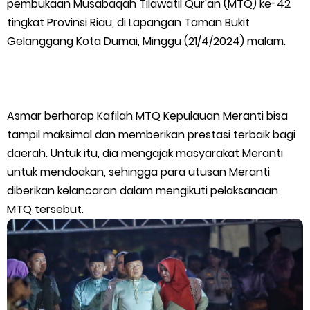
pembukaan Musabaqah Tilawatil Qur'an (MTQ) ke-42
tingkat Provinsi Riau, di Lapangan Taman Bukit
Wabup Meranti Serahkan Santunan BPJS Rp52 Juta,
Gelanggang Kota Dumai, Minggu (21/4/2024) malam.
Optimalisasi Pelaksanaan Program Jaminan Sosial
Ketenagakerjaan Diperkuat
Asmar berharap Kafilah MTQ Kepulauan Meranti bisa
Usut Skandal Lahan Ulayat Desa Palas, Sekoci24.co Resmi
tampil maksimal dan memberikan prestasi terbaik bagi
daerah. Untuk itu, dia mengajak masyarakat Meranti
Layangkan Surat Konfirmasi ke PT Arara Abadi.
untuk mendoakan, sehingga para utusan Meranti
diberikan kelancaran dalam mengikuti pelaksanaan
Meranti 2026, 30 Putra-Putri Terbaik Disiapkan Kibarkan Merah
MTQ tersebut.
Putih
Pulihkan Konektivitas Pascabencana, HKI Rampungkan
Penanganan Jalur Lembah Anai dan Malalak