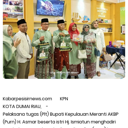
Kapolres Kepulauan Meranti Perkuat Sinergi Jelang Ekspedisi
Merah Putih Presisi Polda Riau.
Teluk Belitung Bagaikan Kota Mati Disaat Listrik Diberlakukan
Pemadaman Secara Bergilir, Mesin 600 kW Diharapkan Jadi
Solusi.
F-PETIR Desak Pemkab Lingga Segera Buka Solusi Tambang
Timah Rakyat: Jangan Hanya di Laut yang Beroperasi,
Tambang Timah di Darat Juga Butuh Hidup
Kabarpesisirnews.com KPN
KOTA DUMAI RIAU, -
Saat Duka Menyelimuti Korban Serangan Monyet, YBM PLN UP3
Pelaksana tugas (Plt) Bupati Kepulauan Meranti AKBP
(Purn) H. Asmar beserta istri Hj. Ismiatun menghadiri
Rengat Bersama PW IWO Riau Ulurkan Tangan Kemanusiaan