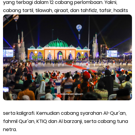
yang terbagi dalam 12 cabang perlombaan. Yakni,
cabang tartil, tilawah, qiraat, dan tahfidz, tafsir, hadits
Empat ( 4 ) Orang Putra Terbaik Maju Bacalon Kades Baran
Melintang
Saturday, 8 August
serta kaligrafi. Kemudian cabang syarahan Al-Qur'an,
fahmil Qur'an, KTIQ dan Al barzanji, serta cabang tuna
netra.