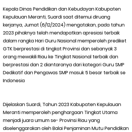
Bupati Asmar Lepas 77 Kontingen Pramuka Meranti Ikuti
Kepala Dinas Pendidikan dan Kebudayan Kabupaten
Kepulauan Meranti, Suardi saat ditemui diruang
Jambore Nasional XII 2026 di Cibubur
kerjanya, Jumat (6/12/2024) mengatakan, pada tahun
2023 pihaknya telah mendapatkan apresiasi terbaik
Polres Kepulauan Meranti Gelar Ekspedisi Merah Putih" Jalin
dalam rangka Hari Guru Nasional memperoleh prediket
Sinergitas dengan Insan Pers, Komunitas dan Mahasiswa
GTK berprestasi di tingkat Provinsi dan sebanyak 3
orang mewakili Riau ke Tingkat Nasional terbaik dan
PLN Selat Panjang Minta Maaf, Janji Datangkan Mesin Sewa
berprestasi dan 2 diantaranya dari kategori Guru SMP
Dedikatif dan Pengawas SMP masuk 5 besar terbaik se
Atasi Pemadaman di Merbau.
Indonesia
Warga Kecamatan Merbau dan Kecamatan Putri Puyu Tuntut
Dijelaskan Suardi, Tahun 2023 Kabupaten Kepulauan
PLN: Hentikan Pemadaman dan Beri Kompensasi
Meranti memperoleh penghargaan Tingkat Utama
FPMP.TB Bersama OPP Teluk Belitung, Dan Perwakilan
menjadi juara umum se- Provinsi Riau yang
diselenggarakan oleh Balai Penjaminan Mutu Pendidikan