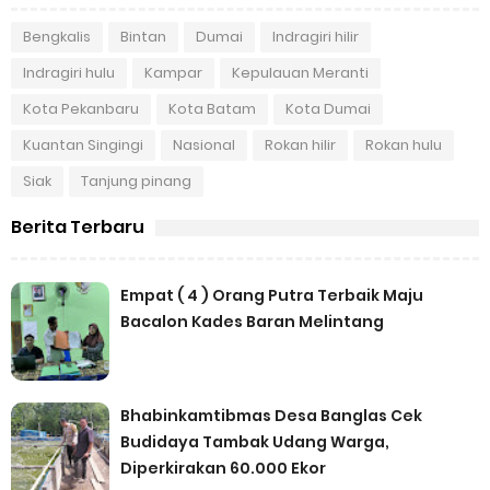
Bengkalis
Bintan
Dumai
Indragiri hilir
Indragiri hulu
Kampar
Kepulauan Meranti
Kota Pekanbaru
Kota Batam
Kota Dumai
Kuantan Singingi
Nasional
Rokan hilir
Rokan hulu
Siak
Tanjung pinang
Berita Terbaru
Empat ( 4 ) Orang Putra Terbaik Maju
Bacalon Kades Baran Melintang
Bhabinkamtibmas Desa Banglas Cek
Budidaya Tambak Udang Warga,
Diperkirakan 60.000 Ekor