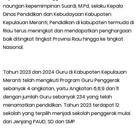
naungan kepemimpinan Suardi, M.Pd, selaku Kepala
Wabup Meranti Serahkan Santunan BPJS Rp52 Juta,
Dinas Pendidikan dan Kebudayaan Kabupaten
Kepulauan Meranti, Pendidikan di kabupaten termuda di
Optimalisasi Pelaksanaan Program Jaminan Sosial
Riau terus meningkat dan mendapatkan penghargaan
baik ditingkat tingkat Provinsi Riau hingga ke tingkat
Ketenagakerjaan Diperkuat
Nasional.
Usut Skandal Lahan Ulayat Desa Palas, Sekoci24.co Resmi
Layangkan Surat Konfirmasi ke PT Arara Abadi.
Tahun 2023 dan 2024 Guru di Kabupaten Kepulauan
Meranti telah mengikuti Program Guru Penggerak
Meranti 2026, 30 Putra-Putri Terbaik Disiapkan Kibarkan Merah
sebanyak 4 angkatan, yaitu Angkatan 6,8,9 dan 11
dengan jumlah Guru sebanyak 234 yang telah
Putih
menamatkan pendidikan. Tahun 2023 terdapat 12
sekolah yang terpilih menjadi sekolah penggerak mulai
Pulihkan Konektivitas Pascabencana, HKI Rampungkan
dari Jenjang PAUD, SD dan SMP
Penanganan Jalur Lembah Anai dan Malalak