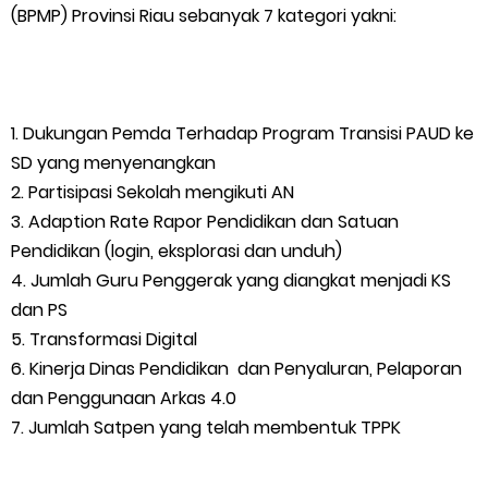
Masyarakat Desa Se- Kecamatan Merbau Datangi PLTG
(BPMP) Provinsi Riau sebanyak 7 kategori yakni:
Melibur
Bupati Asmar Perkuat Sinergi dengan Danposal Selatpanjang,
1. Dukungan Pemda Terhadap Program Transisi PAUD ke
Bahas Stabilitas Wilayah dan Pembangunan Meranti
SD yang menyenangkan
2. Partisipasi Sekolah mengikuti AN
44 Tim Berlaga di Banglas Barat Cup II, Pemkab Meranti
3. Adaption Rate Rapor Pendidikan dan Satuan
Pendidikan (login, eksplorasi dan unduh)
Dorong Lahirnya Atlet Berprestasi
4. Jumlah Guru Penggerak yang diangkat menjadi KS
dan PS
HUT IBI Ke-75, Bupati Asmar: Bidan Garda Terdepan Wujudkan
5. Transformasi Digital
6. Kinerja Dinas Pendidikan dan Penyaluran, Pelaporan
Generasi Emas Indonesia 2045
dan Penggunaan Arkas 4.0
Kepulauan Meranti Borong Tiga Prestasi di ADUJAK GenRe Riau
7. Jumlah Satpen yang telah membentuk TPPK
2026, Duta Putra Raih Juara Pertama