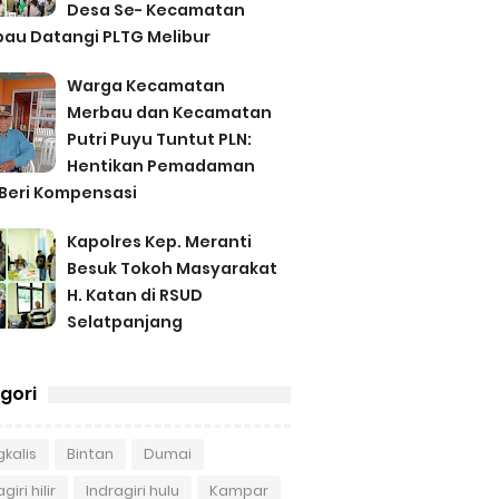
Desa Se- Kecamatan
au Datangi PLTG Melibur
Warga Kecamatan
Merbau dan Kecamatan
Putri Puyu Tuntut PLN:
Hentikan Pemadaman
Beri Kompensasi
Kapolres Kep. Meranti
Besuk Tokoh Masyarakat
H. Katan di RSUD
Selatpanjang
gori
kalis
Bintan
Dumai
giri hilir
Indragiri hulu
Kampar