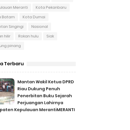
ulauan Meranti
Kota Pekanbaru
a Batam
Kota Dumai
tan Singingi
Nasional
n hilir
Rokan hulu
Siak
ung pinang
ta Terbaru
Mantan Wakil Ketua DPRD
Riau Dukung Penuh
Penerbitan Buku Sejarah
Perjuangan Lahirnya
paten Kepulauan MerantiMERANTI