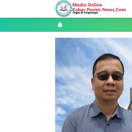
Apel Siaga Karhutla 2026 Digelar di 
Musyawarah LAM Ke-3 Tualang Sukses, Z
Kapolres Kepulauan Meranti Perkuat Sin
Teluk Belitung Bagaikan Kota Mati Disa
F-PETIR Desak Pemkab Lingga Segera 
Juga Butuh Hidup
Saat Duka Menyelimuti Korban Seran