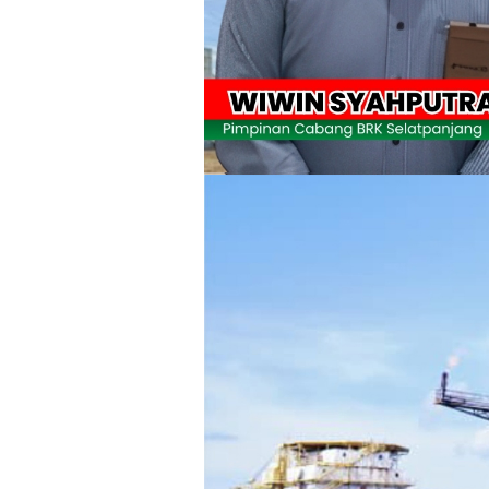
Wabup Meranti Serahkan Santunan BPJ
Usut Skandal Lahan Ulayat Desa Palas,
Meranti 2026, 30 Putra-Putri Terbaik D
Pulihkan Konektivitas Pascabencana,
Bupati Asmar Lepas 77 Kontingen Pramu
Polres Kepulauan Meranti Gelar Eksped
PLN Selat Panjang Minta Maaf, Janji
Warga Kecamatan Merbau dan Kecama
FPMP.TB Bersama OPP Teluk Belitung,