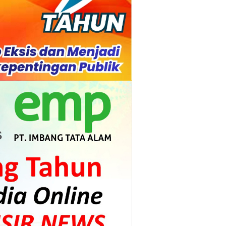
l Ketenagakerjaan Diperkuat
di.
s dan Mahasiswa
mpensasi
i PLTG Melibur