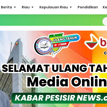
Berita
Riau
Kepulauan Riau
Pendidikan
K
Sabak Auh, Polsek dan Forkopimcam Perkuat Kesiapsiagaan Ceg
ulkifli Z (Nomor Urut 1) Resmi Terpilih Pimpin Lembaga Adat
ergi Jelang Ekspedisi Merah Putih Presisi Polda Riau.
at Listrik Diberlakukan Pemadaman Secara Bergilir, Mesin 600 kW
Buka Solusi Tambang Timah Rakyat: Jangan Hanya di Laut yang
gan Monyet, YBM PLN UP3 Rengat Bersama PW IWO Riau Ulurkan