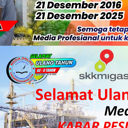
S Rp52 Juta, Optimalisasi Pelaksanaan Program Jaminan Sosia
 Sekoci24.co Resmi Layangkan Surat Konfirmasi ke PT Arara Aba
isiapkan Kibarkan Merah Putih
 HKI Rampungkan Penanganan Jalur Lembah Anai dan Malalak
ka Meranti Ikuti Jambore Nasional XII 2026 di Cibubur
isi Merah Putih" Jalin Sinergitas dengan Insan Pers, Komunita
 Datangkan Mesin Sewa Atasi Pemadaman di Merbau.
tan Putri Puyu Tuntut PLN: Hentikan Pemadaman dan Beri Ko
 Dan Perwakilan Masyarakat Desa Se- Kecamatan Merbau Datang