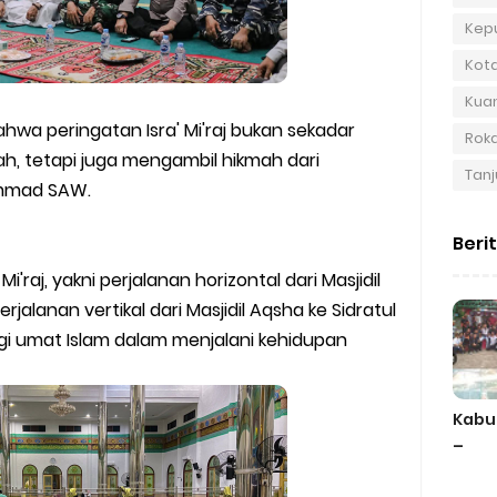
Kep
Kot
Kuan
ahwa peringatan Isra' Mi'raj bukan sekadar
Roka
h, tetapi juga mengambil hikmah dari
Tanj
hammad SAW.
Beri
i'raj, yakni perjalanan horizontal dari Masjidil
rjalanan vertikal dari Masjidil Aqsha ke Sidratul
gi umat Islam dalam menjalani kehidupan
Kabu
–