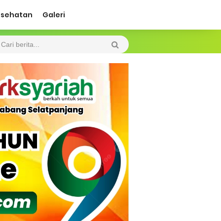
esehatan
Galeri
ah Kebakaran
 Diharapkan Jadi Solusi.
 Beroperasi, Tambang Timah di Darat
 Tangan Kemanusiaan