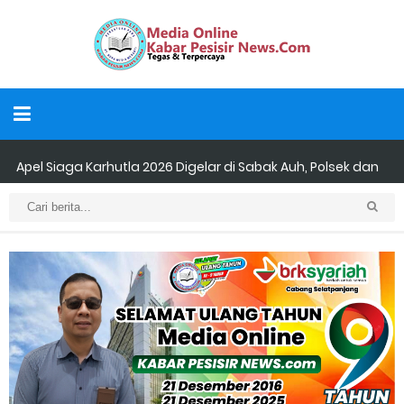
Apel Siaga Karhutla 2026 Digelar di Sabak Auh, Polsek dan
Forkopimcam Perkuat Kesiapsiagaan Cegah Kebakaran
Musyawarah LAM Ke-3 Tualang Sukses, Zulkifli Z (Nomor Urut 1)
Resmi Terpilih Pimpin Lembaga Adat
Kapolres Kepulauan Meranti Perkuat Sinergi Jelang Ekspedisi
Merah Putih Presisi Polda Riau.