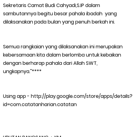
Sekretaris Camat Budi Cahyadi,S.IP dalam
Mantan Wakil Ketua DPRD Riau Dukung Penuh Penerbitan Buku
sambutannya begitu besar pahala ibadah yang
dilaksanakan pada bulan yang penuh berkah ini.
Sejarah Perjuangan Lahirnya Kabupaten Kepulauan
MerantiMERANTI –
Semua rangkaian yang dilaksanakan ini merupakan
kebersamaan kita dalam berlomba untuk kebaikan
Friday, 7 August
dengan berharap pahala dari Allah SWT,
ungkapnya."****
Using app - http://play.google.com/store/apps/details?
id=com.catatanharian.catatan