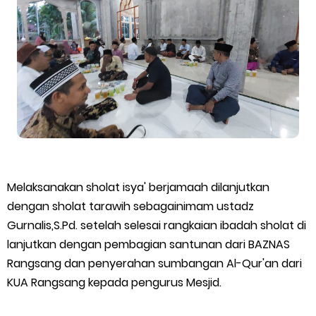
Bupati Asmar Perkuat Sinergi dengan Danposal Selatpanjang,
Bahas Stabilitas Wilayah dan Pembangunan Meranti
44 Tim Berlaga di Banglas Barat Cup II, Pemkab Meranti
Dorong Lahirnya Atlet Berprestasi
HUT IBI Ke-75, Bupati Asmar: Bidan Garda Terdepan Wujudkan
Generasi Emas Indonesia 2045
Melaksanakan sholat isya' berjamaah dilanjutkan
dengan sholat tarawih sebagainimam ustadz
Kepulauan Meranti Borong Tiga Prestasi di ADUJAK GenRe Riau
Gurnalis,S.Pd. setelah selesai rangkaian ibadah sholat di
lanjutkan dengan pembagian santunan dari BAZNAS
2026, Duta Putra Raih Juara Pertama
Rangsang dan penyerahan sumbangan Al-Qur'an dari
KUA Rangsang kepada pengurus Mesjid.
Bupati Asmar Buka Peluang Kolaborasi Meranti–Melaka di