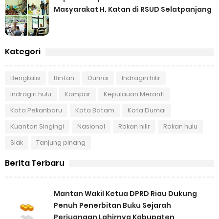
Masyarakat H. Katan di RSUD Selatpanjang
Kategori
Bengkalis
Bintan
Dumai
Indragiri hilir
Indragiri hulu
Kampar
Kepulauan Meranti
Kota Pekanbaru
Kota Batam
Kota Dumai
Kuantan Singingi
Nasional
Rokan hilir
Rokan hulu
Siak
Tanjung pinang
Berita Terbaru
Mantan Wakil Ketua DPRD Riau Dukung
Penuh Penerbitan Buku Sejarah
Perjuangan Lahirnya Kabupaten