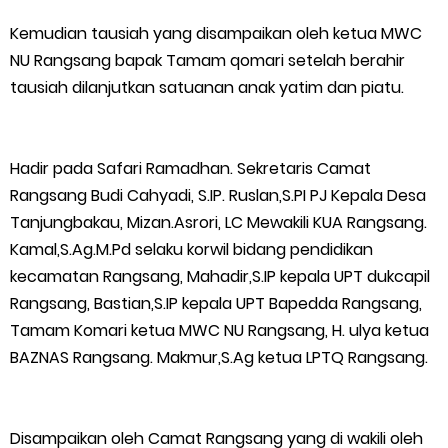
Bidang Ekonomi, Pendidikan, dan Pariwisata
Kemudian tausiah yang disampaikan oleh ketua MWC
Bencana Terus Mengancam, Pembangunan Jalan Tol
NU Rangsang bapak Tamam qomari setelah berahir
tausiah dilanjutkan satuanan anak yatim dan piatu.
Bukittinggi–Padang Panjang–Sicincin Sangat Mendesak
Green Policing Goes to School, Ketua Bhayangkari Cabang
Hadir pada Safari Ramadhan. Sekretaris Camat
Rangsang Budi Cahyadi, S.IP. Ruslan,S.PI PJ Kepala Desa
Kepulauan Meranti, Edukasi Anak TK Selamatkan Mangrove
Tanjungbakau, Mizan.Asrori, LC Mewakili KUA Rangsang.
dan Gambut
Kamal,S.Ag.M.Pd selaku korwil bidang pendidikan
kecamatan Rangsang, Mahadir,S.IP kepala UPT dukcapil
Kapolres Kep. Meranti Besuk Tokoh Masyarakat H. Katan di
Rangsang, Bastian,S.IP kepala UPT Bapedda Rangsang,
Tamam Komari ketua MWC NU Rangsang, H. ulya ketua
RSUD Selatpanjang
BAZNAS Rangsang. Makmur,S.Ag ketua LPTQ Rangsang.
Polsek Sabak Auh Bersama UPTD Pertanian Siapkan Lahan
Jagung 1,5 Hektare, Dukung Ketahanan Pangan
Disampaikan oleh Camat Rangsang yang di wakili oleh