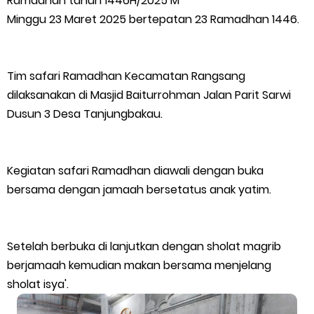
Ramadhan tahun 1446H/2025 M
Minggu 23 Maret 2025 bertepatan 23 Ramadhan 1446.
Polres Kepulauan Meranti Gelar Ekspedisi Merah Putih" Jalin
Sinergitas dengan Insan Pers, Komunitas dan Mahasiswa
Tim safari Ramadhan Kecamatan Rangsang
PLN Selat Panjang Minta Maaf, Janji Datangkan Mesin Sewa
dilaksanakan di Masjid Baiturrohman Jalan Parit Sarwi
Dusun 3 Desa Tanjungbakau.
Atasi Pemadaman di Merbau.
Warga Kecamatan Merbau dan Kecamatan Putri Puyu Tuntut
Kegiatan safari Ramadhan diawali dengan buka
bersama dengan jamaah bersetatus anak yatim.
PLN: Hentikan Pemadaman dan Beri Kompensasi
FPMP.TB Bersama OPP Teluk Belitung, Dan Perwakilan
Setelah berbuka di lanjutkan dengan sholat magrib
Masyarakat Desa Se- Kecamatan Merbau Datangi PLTG
berjamaah kemudian makan bersama menjelang
sholat isya'.
Melibur