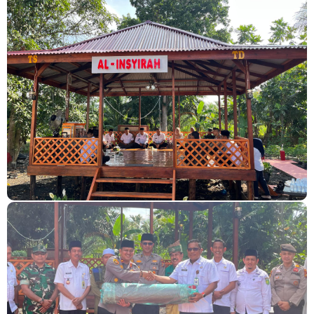
Usut Skandal Lahan Ulayat Desa Palas, Sekoci24.co Resmi
Layangkan Surat Konfirmasi ke PT Arara Abadi.
Meranti 2026, 30 Putra-Putri Terbaik Disiapkan Kibarkan Merah
Putih
Pulihkan Konektivitas Pascabencana, HKI Rampungkan
Penanganan Jalur Lembah Anai dan Malalak
Bupati Asmar Lepas 77 Kontingen Pramuka Meranti Ikuti
Jambore Nasional XII 2026 di Cibubur
Polres Kepulauan Meranti Gelar Ekspedisi Merah Putih" Jalin
Sinergitas dengan Insan Pers, Komunitas dan Mahasiswa