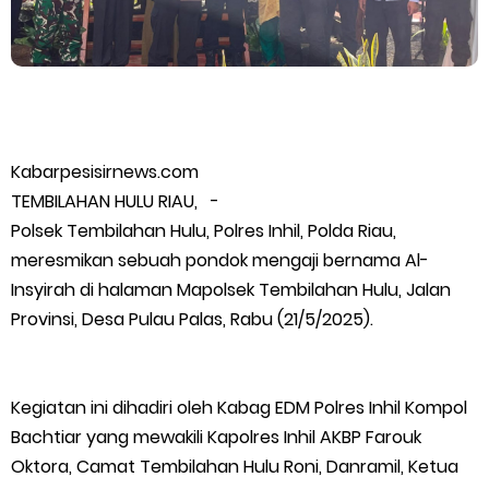
PLN Selat Panjang Minta Maaf, Janji Datangkan Mesin Sewa
Atasi Pemadaman di Merbau.
Warga Kecamatan Merbau dan Kecamatan Putri Puyu Tuntut
Kabarpesisirnews.com
PLN: Hentikan Pemadaman dan Beri Kompensasi
TEMBILAHAN HULU RIAU, -
Polsek Tembilahan Hulu, Polres Inhil, Polda Riau,
FPMP.TB Bersama OPP Teluk Belitung, Dan Perwakilan
meresmikan sebuah pondok mengaji bernama Al-
Insyirah di halaman Mapolsek Tembilahan Hulu, Jalan
Masyarakat Desa Se- Kecamatan Merbau Datangi PLTG
Provinsi, Desa Pulau Palas, Rabu (21/5/2025).
Melibur
Bupati Asmar Perkuat Sinergi dengan Danposal Selatpanjang,
Kegiatan ini dihadiri oleh Kabag EDM Polres Inhil Kompol
Bachtiar yang mewakili Kapolres Inhil AKBP Farouk
Bahas Stabilitas Wilayah dan Pembangunan Meranti
Oktora, Camat Tembilahan Hulu Roni, Danramil, Ketua