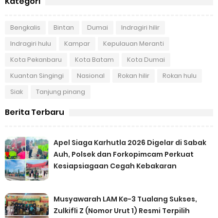
Kategori
Bengkalis
Bintan
Dumai
Indragiri hilir
Indragiri hulu
Kampar
Kepulauan Meranti
Kota Pekanbaru
Kota Batam
Kota Dumai
Kuantan Singingi
Nasional
Rokan hilir
Rokan hulu
Siak
Tanjung pinang
Berita Terbaru
Apel Siaga Karhutla 2026 Digelar di Sabak
Auh, Polsek dan Forkopimcam Perkuat
Kesiapsiagaan Cegah Kebakaran
Musyawarah LAM Ke-3 Tualang Sukses,
Zulkifli Z (Nomor Urut 1) Resmi Terpilih