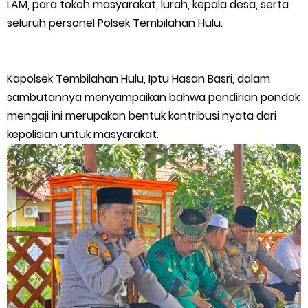
LAM, para tokoh masyarakat, lurah, kepala desa, serta
44 Tim Berlaga di Banglas Barat Cup II, Pemkab Meranti
seluruh personel Polsek Tembilahan Hulu.
Dorong Lahirnya Atlet Berprestasi
Kapolsek Tembilahan Hulu, Iptu Hasan Basri, dalam
HUT IBI Ke-75, Bupati Asmar: Bidan Garda Terdepan Wujudkan
sambutannya menyampaikan bahwa pendirian pondok
Generasi Emas Indonesia 2045
mengaji ini merupakan bentuk kontribusi nyata dari
kepolisian untuk masyarakat.
Kepulauan Meranti Borong Tiga Prestasi di ADUJAK GenRe Riau
2026, Duta Putra Raih Juara Pertama
Bupati Asmar Buka Peluang Kolaborasi Meranti–Melaka di
Bidang Ekonomi, Pendidikan, dan Pariwisata
Bencana Terus Mengancam, Pembangunan Jalan Tol