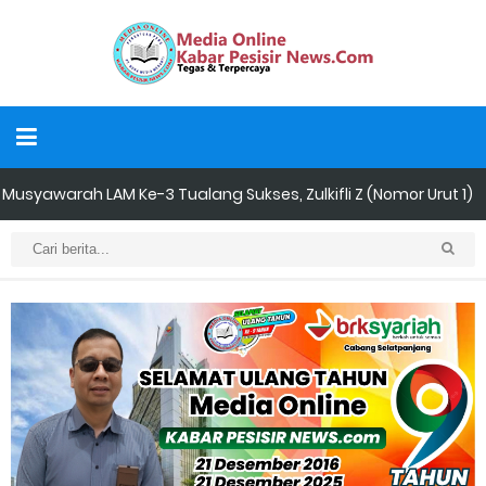
Musyawarah LAM Ke-3 Tualang Sukses, Zulkifli Z (Nomor Urut 1)
Resmi Terpilih Pimpin Lembaga Adat
Kapolres Kepulauan Meranti Perkuat Sinergi Jelang Ekspedisi
Merah Putih Presisi Polda Riau.
Teluk Belitung Bagaikan Kota Mati Disaat Listrik Diberlakukan
Pemadaman Secara Bergilir, Mesin 600 kW Diharapkan Jadi