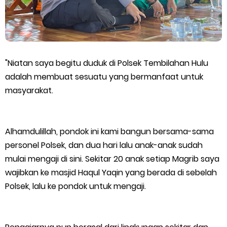
Bukittinggi–Padang Panjang–Sicincin Sangat Mendesak
Green Policing Goes to School, Ketua Bhayangkari Cabang
Kepulauan Meranti, Edukasi Anak TK Selamatkan Mangrove
"Niatan saya begitu duduk di Polsek Tembilahan Hulu
dan Gambut
adalah membuat sesuatu yang bermanfaat untuk
masyarakat.
Kapolres Kep. Meranti Besuk Tokoh Masyarakat H. Katan di
RSUD Selatpanjang
Alhamdulillah, pondok ini kami bangun bersama-sama
personel Polsek, dan dua hari lalu anak-anak sudah
Polsek Sabak Auh Bersama UPTD Pertanian Siapkan Lahan
mulai mengaji di sini. Sekitar 20 anak setiap Magrib saya
wajibkan ke masjid Haqul Yaqin yang berada di sebelah
Jagung 1,5 Hektare, Dukung Ketahanan Pangan
Polsek, lalu ke pondok untuk mengaji.
Kepulauan Meranti Sambut Kapolres Baru dan Tamu Melaka
dengan Tepung Tawar, Persaudaraan Serumpun Kian Erat