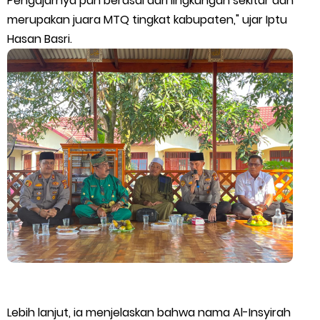
Pengajarnya pun berasal dari lingkungan sekitar dan
merupakan juara MTQ tingkat kabupaten," ujar Iptu
Apel Siaga Karhutla 2026 Digelar di Sabak Auh, Polsek dan
Hasan Basri.
Forkopimcam Perkuat Kesiapsiagaan Cegah Kebakaran
Friday, 7 August
Lebih lanjut, ia menjelaskan bahwa nama Al-Insyirah