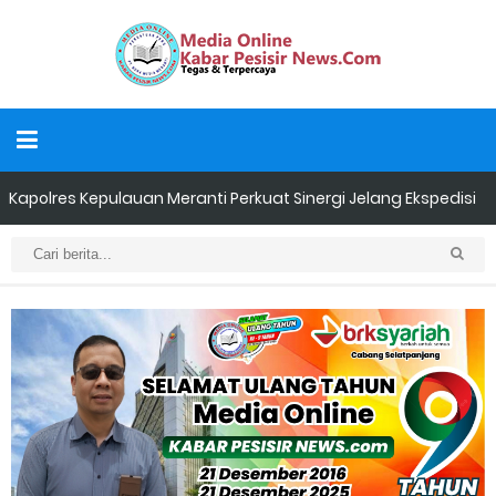
Kapolres Kepulauan Meranti Perkuat Sinergi Jelang Ekspedisi
Merah Putih Presisi Polda Riau.
Teluk Belitung Bagaikan Kota Mati Disaat Listrik Diberlakukan
Pemadaman Secara Bergilir, Mesin 600 kW Diharapkan Jadi
Solusi.
F-PETIR Desak Pemkab Lingga Segera Buka Solusi Tambang