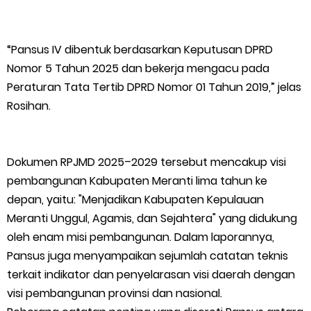
Kepulauan Meranti, Edukasi Anak TK Selamatkan Mangrove
dan Gambut
“Pansus IV dibentuk berdasarkan Keputusan DPRD
Nomor 5 Tahun 2025 dan bekerja mengacu pada
Kapolres Kep. Meranti Besuk Tokoh Masyarakat H. Katan di
Peraturan Tata Tertib DPRD Nomor 01 Tahun 2019,” jelas
RSUD Selatpanjang
Rosihan.
Polsek Sabak Auh Bersama UPTD Pertanian Siapkan Lahan
Dokumen RPJMD 2025–2029 tersebut mencakup visi
Jagung 1,5 Hektare, Dukung Ketahanan Pangan
pembangunan Kabupaten Meranti lima tahun ke
depan, yaitu: "Menjadikan Kabupaten Kepulauan
Kepulauan Meranti Sambut Kapolres Baru dan Tamu Melaka
Meranti Unggul, Agamis, dan Sejahtera" yang didukung
dengan Tepung Tawar, Persaudaraan Serumpun Kian Erat
oleh enam misi pembangunan. Dalam laporannya,
Pansus juga menyampaikan sejumlah catatan teknis
Polsek Kawasan Pelabuhan Tembilahan Perkuat Ketahanan
terkait indikator dan penyelarasan visi daerah dengan
visi pembangunan provinsi dan nasional.
Pangan Lewat Pendampingan Budidaya Jagung