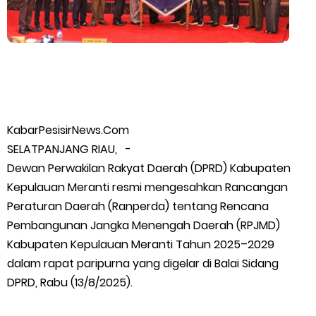
Warga Kecamatan Merbau dan Kecamatan Putri Puyu Tuntut
PLN: Hentikan Pemadaman dan Beri Kompensasi
FPMP.TB Bersama OPP Teluk Belitung, Dan Perwakilan
Masyarakat Desa Se- Kecamatan Merbau Datangi PLTG
KabarPesisirNews.Com
SELATPANJANG RIAU, -
Melibur
Dewan Perwakilan Rakyat Daerah (DPRD) Kabupaten
Kepulauan Meranti resmi mengesahkan Rancangan
Bupati Asmar Perkuat Sinergi dengan Danposal Selatpanjang,
Peraturan Daerah (Ranperda) tentang Rencana
Pembangunan Jangka Menengah Daerah (RPJMD)
Bahas Stabilitas Wilayah dan Pembangunan Meranti
Kabupaten Kepulauan Meranti Tahun 2025–2029
44 Tim Berlaga di Banglas Barat Cup II, Pemkab Meranti
dalam rapat paripurna yang digelar di Balai Sidang
DPRD, Rabu (13/8/2025).
Dorong Lahirnya Atlet Berprestasi