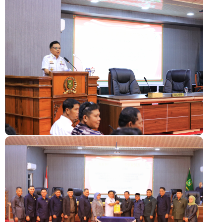
Meranti 2026, 30 Putra-Putri Terbaik Disiapkan Kibarkan Merah
Putih
Pulihkan Konektivitas Pascabencana, HKI Rampungkan
Penanganan Jalur Lembah Anai dan Malalak
Bupati Asmar Lepas 77 Kontingen Pramuka Meranti Ikuti
Jambore Nasional XII 2026 di Cibubur
Polres Kepulauan Meranti Gelar Ekspedisi Merah Putih" Jalin
Sinergitas dengan Insan Pers, Komunitas dan Mahasiswa
PLN Selat Panjang Minta Maaf, Janji Datangkan Mesin Sewa
Atasi Pemadaman di Merbau.