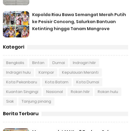
Kapolda Riau Bawa Semangat Merah Putih
ke Pesisir Concong, Salurkan Bantuan
Ketinting hingga Tanam Mangrove
Kategori
Bengkalis
Bintan
Dumai
Indragiri hilir
Indragiri hulu
Kampar
Kepulauan Meranti
Kota Pekanbaru
Kota Batam
Kota Dumai
Kuantan Singingi
Nasional
Rokan hilir
Rokan hulu
Siak
Tanjung pinang
Berita Terbaru