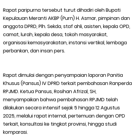
HUT IBI Ke-75, Bupati Asmar: Bidan Garda Terdepan Wujudkan
Rapat paripurna tersebut turut dihadiri oleh Bupati
Kepulauan Meranti AKBP (Purn) H. Asmar, pimpinan dan
Generasi Emas Indonesia 2045
anggota DPRD, Plh. Sekda, staf ahli, asisten, kepala OPD,
camat, lurah, kepala desa, tokoh masyarakat,
Kepulauan Meranti Borong Tiga Prestasi di ADUJAK GenRe Riau
organisasi kemasyarakatan, instansi vertikal, lembaga
2026, Duta Putra Raih Juara Pertama
perbankan, dan insan pers.
Bupati Asmar Buka Peluang Kolaborasi Meranti–Melaka di
Rapat dimulai dengan penyampaian laporan Panitia
Bidang Ekonomi, Pendidikan, dan Pariwisata
Khusus (Pansus) IV DPRD terkait pembahasan Ranperda
RPJMD. Ketua Pansus, Rosihan Afrizal, SH,
Bencana Terus Mengancam, Pembangunan Jalan Tol
menyampaikan bahwa pembahasan RPJMD telah
Bukittinggi–Padang Panjang–Sicincin Sangat Mendesak
dilakukan secara intensif sejak 5 hingga 12 Agustus
2025, melalui rapat internal, pertemuan dengan OPD
Green Policing Goes to School, Ketua Bhayangkari Cabang
terkait, konsultasi ke tingkat provinsi, hingga studi
komparasi.