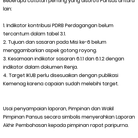
Beberapa catatan penting yang disoroti Pansus antara
lain:
Musyawarah LAM Ke-3 Tualang Sukses, Zulkifli Z (Nomor Urut 1)
1. Indikator kontribusi PDRB Perdagangan belum
Resmi Terpilih Pimpin Lembaga Adat
tercantum dalam tabel 3.1.
Thursday, 6 August
2. Tujuan dan sasaran pada Misi ke-6 belum
menggambarkan aspek gotong royong.
3. Kesamaan indikator sasaran 6.1.1 dan 6.1.2 dengan
indikator dalam dokumen Renja.
4. Target IKUB perlu disesuaikan dengan publikasi
Kemenag karena capaian sudah melebihi target.
Usai penyampaian laporan, Pimpinan dan Wakil
Pimpinan Pansus secara simbolis menyerahkan Laporan
Akhir Pembahasan kepada pimpinan rapat paripurna.