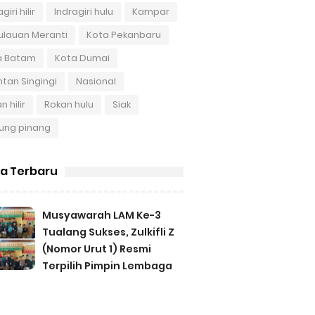
giri hilir
Indragiri hulu
Kampar
ulauan Meranti
Kota Pekanbaru
a Batam
Kota Dumai
tan Singingi
Nasional
n hilir
Rokan hulu
Siak
ung pinang
ta Terbaru
Musyawarah LAM Ke-3
Tualang Sukses, Zulkifli Z
(Nomor Urut 1) Resmi
Terpilih Pimpin Lembaga