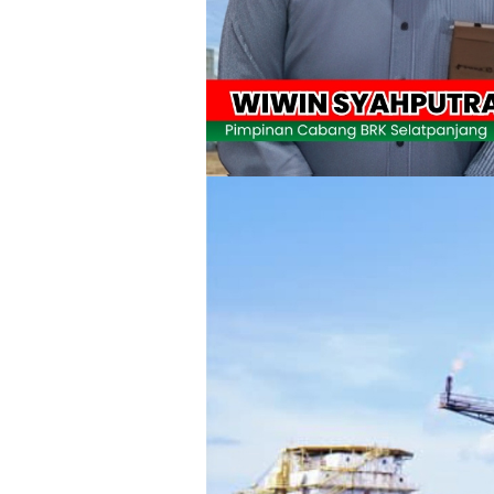
Pulihkan Konektivitas Pascabencana,
Bupati Asmar Lepas 77 Kontingen Pramu
Polres Kepulauan Meranti Gelar Eksped
PLN Selat Panjang Minta Maaf, Janji
Warga Kecamatan Merbau dan Kecama
FPMP.TB Bersama OPP Teluk Belitung,
Bupati Asmar Perkuat Sinergi dengan
44 Tim Berlaga di Banglas Barat Cup II
HUT IBI Ke-75, Bupati Asmar: Bidan G