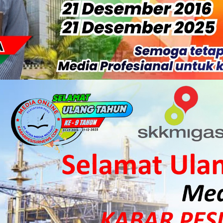
 HKI Rampungkan Penanganan Jalur Lembah Anai dan Malalak
ka Meranti Ikuti Jambore Nasional XII 2026 di Cibubur
isi Merah Putih" Jalin Sinergitas dengan Insan Pers, Komunita
 Datangkan Mesin Sewa Atasi Pemadaman di Merbau.
tan Putri Puyu Tuntut PLN: Hentikan Pemadaman dan Beri Ko
 Dan Perwakilan Masyarakat Desa Se- Kecamatan Merbau Datang
 Danposal Selatpanjang, Bahas Stabilitas Wilayah dan Pemban
, Pemkab Meranti Dorong Lahirnya Atlet Berprestasi
arda Terdepan Wujudkan Generasi Emas Indonesia 2045