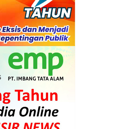
s dan Mahasiswa
mpensasi
i PLTG Melibur
gunan Meranti