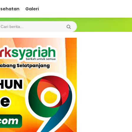
esehatan
Galeri
 Diharapkan Jadi Solusi.
 Beroperasi, Tambang Timah di Darat
 Tangan Kemanusiaan
l Ketenagakerjaan Diperkuat
di.