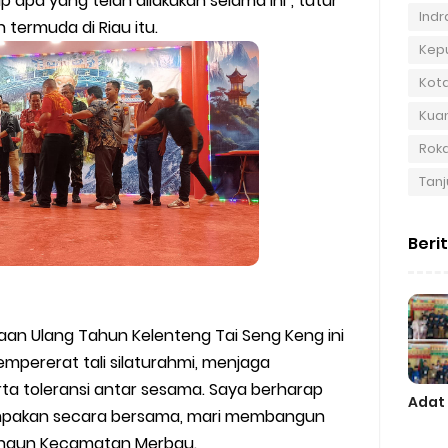
p apa yang telah dilakukan selama ini", tutur
Indra
 termuda di Riau itu.
Kep
Kot
Kuan
Roka
Tanj
Beri
an Ulang Tahun Kelenteng Tai Seng Keng ini
pererat tali silaturahmi, menjaga
a toleransi antar sesama. Saya berharap
Adat
ompakan secara bersama, mari membangun
angun Kecamatan Merbau.