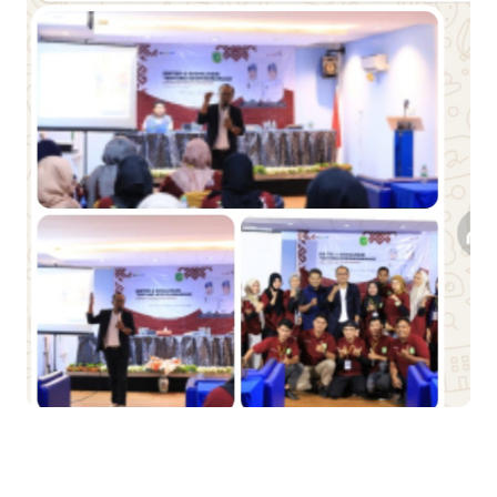
Optimalisasi Pelaksanaan Program Jaminan Sosial
Ketenagakerjaan Diperkuat
Usut Skandal Lahan Ulayat Desa Palas, Sekoci24.co Resmi
Layangkan Surat Konfirmasi ke PT Arara Abadi.
Meranti 2026, 30 Putra-Putri Terbaik Disiapkan Kibarkan Merah
Putih
Pulihkan Konektivitas Pascabencana, HKI Rampungkan
Penanganan Jalur Lembah Anai dan Malalak
Bupati Asmar Lepas 77 Kontingen Pramuka Meranti Ikuti
Jambore Nasional XII 2026 di Cibubur