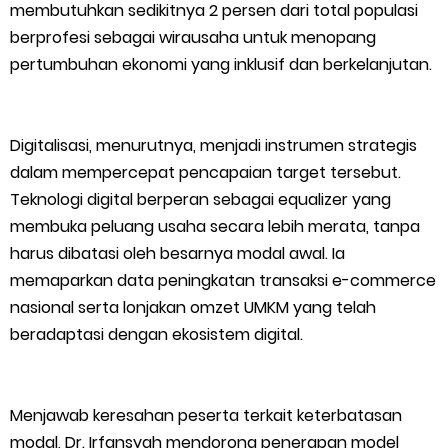
Bidang Ekonomi, Pendidikan, dan Pariwisata
membutuhkan sedikitnya 2 persen dari total populasi
berprofesi sebagai wirausaha untuk menopang
Bencana Terus Mengancam, Pembangunan Jalan Tol
pertumbuhan ekonomi yang inklusif dan berkelanjutan.
Bukittinggi–Padang Panjang–Sicincin Sangat Mendesak
Digitalisasi, menurutnya, menjadi instrumen strategis
Green Policing Goes to School, Ketua Bhayangkari Cabang
dalam mempercepat pencapaian target tersebut.
Kepulauan Meranti, Edukasi Anak TK Selamatkan Mangrove
Teknologi digital berperan sebagai equalizer yang
membuka peluang usaha secara lebih merata, tanpa
dan Gambut
harus dibatasi oleh besarnya modal awal. Ia
memaparkan data peningkatan transaksi e-commerce
Kapolres Kep. Meranti Besuk Tokoh Masyarakat H. Katan di
nasional serta lonjakan omzet UMKM yang telah
beradaptasi dengan ekosistem digital.
RSUD Selatpanjang
Polsek Sabak Auh Bersama UPTD Pertanian Siapkan Lahan
Menjawab keresahan peserta terkait keterbatasan
Jagung 1,5 Hektare, Dukung Ketahanan Pangan
modal, Dr. Irfansyah mendorong penerapan model