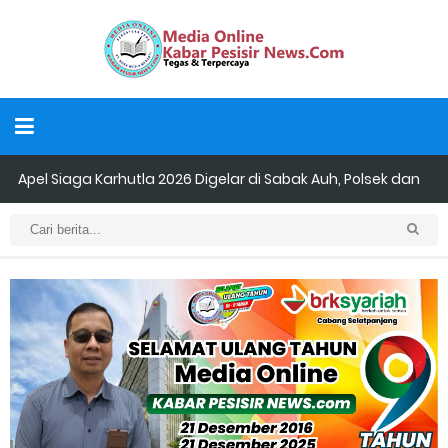
Apel Siaga Karhutla 2026 Digelar di Sabak Auh, Polsek dan
Forkopimcam Perkuat Kesiapsiagaan Cegah Kebakaran
Musyawarah LAM Ke-3 Tualang Sukses, Zulkifli Z (Nomor Urut 1)
Resmi Terpilih Pimpin Lembaga Adat
Kapolres Kepulauan Meranti Perkuat Sinergi Jelang Ekspedisi
Merah Putih Presisi Polda Riau.