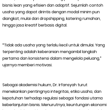
bisnis lean yang efisien dan adaptif. Sejumlah contoh
Mantan Wakil Ketua DPRD Riau Dukung Penuh Penerbitan Buku
usaha yang dapat dirintis dengan modal minim pun
diangkat, mulai dari dropshipping, katering rumahan,
Sejarah Perjuangan Lahirnya Kabupaten Kepulauan
hingga jasa kreatif berbasis digital.
MerantiMERANTI –
Friday, 7 August
“Tidak ada usaha yang terlalu kecil untuk dimulai. Yang
terpenting adalah keberanian mengambil langkah
pertama dan konsistensi dalam mengelola peluang,”
ujarnya memberi motivasi.
Sebagai akademisi hukum, Dr. Irfansyah turut
menekankan pentingnya integritas, etika usaha, dan
kepatuhan terhadap regulasi sebagai fondasi utama
keberlanjutan bisnis. Menurutnya, keuntungan ekonomi