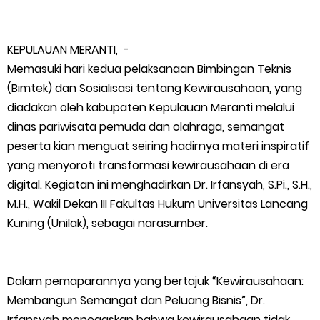
Polres Kepulauan Meranti Gelar Ekspedisi Merah Putih" Jalin
KEPULAUAN MERANTI, -
Sinergitas dengan Insan Pers, Komunitas dan Mahasiswa
Memasuki hari kedua pelaksanaan Bimbingan Teknis
(Bimtek) dan Sosialisasi tentang Kewirausahaan, yang
PLN Selat Panjang Minta Maaf, Janji Datangkan Mesin Sewa
diadakan oleh kabupaten Kepulauan Meranti melalui
dinas pariwisata pemuda dan olahraga, semangat
Atasi Pemadaman di Merbau.
peserta kian menguat seiring hadirnya materi inspiratif
Warga Kecamatan Merbau dan Kecamatan Putri Puyu Tuntut
yang menyoroti transformasi kewirausahaan di era
digital. Kegiatan ini menghadirkan Dr. Irfansyah, S.Pi., S.H.,
PLN: Hentikan Pemadaman dan Beri Kompensasi
M.H., Wakil Dekan III Fakultas Hukum Universitas Lancang
Kuning (Unilak), sebagai narasumber.
FPMP.TB Bersama OPP Teluk Belitung, Dan Perwakilan
Masyarakat Desa Se- Kecamatan Merbau Datangi PLTG
Dalam pemaparannya yang bertajuk “Kewirausahaan:
Membangun Semangat dan Peluang Bisnis”, Dr.
Melibur
Irfansyah menegaskan bahwa kewirausahaan tidak