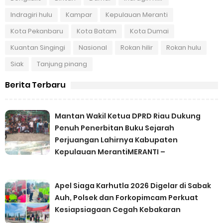
Indragiri hulu
Kampar
Kepulauan Meranti
Kota Pekanbaru
Kota Batam
Kota Dumai
Kuantan Singingi
Nasional
Rokan hilir
Rokan hulu
Siak
Tanjung pinang
Berita Terbaru
Mantan Wakil Ketua DPRD Riau Dukung
Penuh Penerbitan Buku Sejarah
Perjuangan Lahirnya Kabupaten
Kepulauan MerantiMERANTI –
Apel Siaga Karhutla 2026 Digelar di Sabak
Auh, Polsek dan Forkopimcam Perkuat
Kesiapsiagaan Cegah Kebakaran