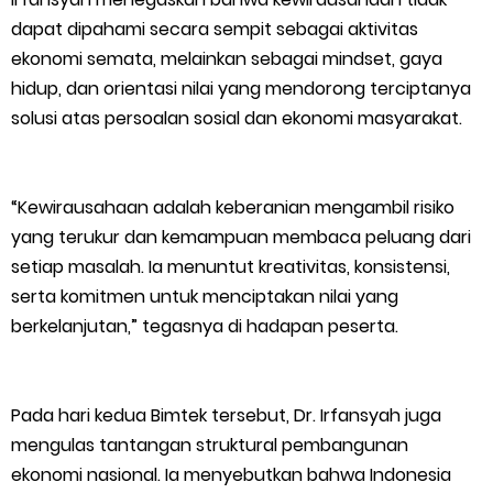
Bupati Asmar Perkuat Sinergi dengan Danposal Selatpanjang,
dapat dipahami secara sempit sebagai aktivitas
ekonomi semata, melainkan sebagai mindset, gaya
Bahas Stabilitas Wilayah dan Pembangunan Meranti
hidup, dan orientasi nilai yang mendorong terciptanya
solusi atas persoalan sosial dan ekonomi masyarakat.
44 Tim Berlaga di Banglas Barat Cup II, Pemkab Meranti
Dorong Lahirnya Atlet Berprestasi
“Kewirausahaan adalah keberanian mengambil risiko
HUT IBI Ke-75, Bupati Asmar: Bidan Garda Terdepan Wujudkan
yang terukur dan kemampuan membaca peluang dari
setiap masalah. Ia menuntut kreativitas, konsistensi,
Generasi Emas Indonesia 2045
serta komitmen untuk menciptakan nilai yang
berkelanjutan,” tegasnya di hadapan peserta.
Kepulauan Meranti Borong Tiga Prestasi di ADUJAK GenRe Riau
2026, Duta Putra Raih Juara Pertama
Pada hari kedua Bimtek tersebut, Dr. Irfansyah juga
mengulas tantangan struktural pembangunan
Bupati Asmar Buka Peluang Kolaborasi Meranti–Melaka di
ekonomi nasional. Ia menyebutkan bahwa Indonesia