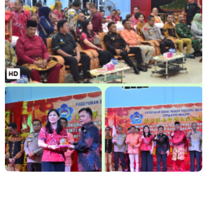
SD Muhammadiyah 16 Jaksel
Mantan Wakil Ketua DPRD Riau Dukung Penuh Penerbitan Buku
Sejarah Perjuangan Lahirnya Kabupaten Kepulauan
MerantiMERANTI –
Apel Siaga Karhutla 2026 Digelar di Sabak Auh, Polsek dan
Forkopimcam Perkuat Kesiapsiagaan Cegah Kebakaran
Musyawarah LAM Ke-3 Tualang Sukses, Zulkifli Z (Nomor Urut 1)
Resmi Terpilih Pimpin Lembaga Adat
Kapolres Kepulauan Meranti Perkuat Sinergi Jelang Ekspedisi
Merah Putih Presisi Polda Riau.