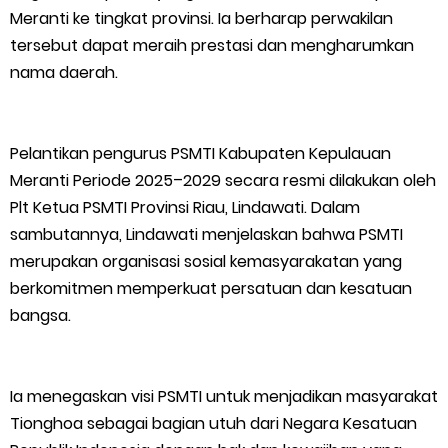
Jambore Nasional XII 2026 di Cibubur
Meranti ke tingkat provinsi. Ia berharap perwakilan
tersebut dapat meraih prestasi dan mengharumkan
Polres Kepulauan Meranti Gelar Ekspedisi Merah Putih" Jalin
nama daerah.
Sinergitas dengan Insan Pers, Komunitas dan Mahasiswa
PLN Selat Panjang Minta Maaf, Janji Datangkan Mesin Sewa
Pelantikan pengurus PSMTI Kabupaten Kepulauan
Meranti Periode 2025–2029 secara resmi dilakukan oleh
Atasi Pemadaman di Merbau.
Plt Ketua PSMTI Provinsi Riau, Lindawati. Dalam
sambutannya, Lindawati menjelaskan bahwa PSMTI
Warga Kecamatan Merbau dan Kecamatan Putri Puyu Tuntut
merupakan organisasi sosial kemasyarakatan yang
berkomitmen memperkuat persatuan dan kesatuan
PLN: Hentikan Pemadaman dan Beri Kompensasi
bangsa.
FPMP.TB Bersama OPP Teluk Belitung, Dan Perwakilan
Masyarakat Desa Se- Kecamatan Merbau Datangi PLTG
Ia menegaskan visi PSMTI untuk menjadikan masyarakat
Tionghoa sebagai bagian utuh dari Negara Kesatuan
Melibur