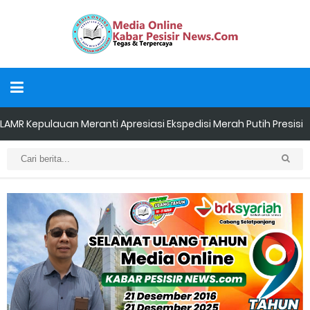
LAMR Kepulauan Meranti Apresiasi Ekspedisi Merah Putih Presisi
Polda Riau yang Bernuansa Melayu
Ekspedisi merah putih presisi,polda riau tembus pulau
rangsang,hadirkan negara di teras NKRI
Dukung Swasembada Pangan Nasional, Polsek Merbau
Sambangi Petani Umbi di Desa Mayang Sari.