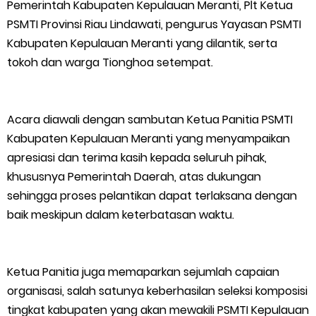
Pemerintah Kabupaten Kepulauan Meranti, Plt Ketua
Optimalisasi Pelaksanaan Program Jaminan Sosial
PSMTI Provinsi Riau Lindawati, pengurus Yayasan PSMTI
Kabupaten Kepulauan Meranti yang dilantik, serta
Ketenagakerjaan Diperkuat
tokoh dan warga Tionghoa setempat.
Usut Skandal Lahan Ulayat Desa Palas, Sekoci24.co Resmi
Layangkan Surat Konfirmasi ke PT Arara Abadi.
Acara diawali dengan sambutan Ketua Panitia PSMTI
Kabupaten Kepulauan Meranti yang menyampaikan
Meranti 2026, 30 Putra-Putri Terbaik Disiapkan Kibarkan Merah
apresiasi dan terima kasih kepada seluruh pihak,
khususnya Pemerintah Daerah, atas dukungan
Putih
sehingga proses pelantikan dapat terlaksana dengan
baik meskipun dalam keterbatasan waktu.
Pulihkan Konektivitas Pascabencana, HKI Rampungkan
Penanganan Jalur Lembah Anai dan Malalak
Ketua Panitia juga memaparkan sejumlah capaian
Bupati Asmar Lepas 77 Kontingen Pramuka Meranti Ikuti
organisasi, salah satunya keberhasilan seleksi komposisi
tingkat kabupaten yang akan mewakili PSMTI Kepulauan