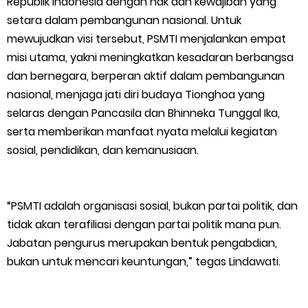
Republik Indonesia dengan hak dan kewajiban yang
setara dalam pembangunan nasional. Untuk
Danposal Selatpanjang BersamaPersonel Pos TNI Angkatan
mewujudkan visi tersebut, PSMTI menjalankan empat
misi utama, yakni meningkatkan kesadaran berbangsa
Laut (Posal) Selatpanjang melaksanakan kegiatan sosial
dan bernegara, berperan aktif dalam pembangunan
berupa pengecatan dua unit rumah warga di kawasan
nasional, menjaga jati diri budaya Tionghoa yang
selaras dengan Pancasila dan Bhinneka Tunggal Ika,
nelayan
serta memberikan manfaat nyata melalui kegiatan
sosial, pendidikan, dan kemanusiaan.
Sunday, 9 August
“PSMTI adalah organisasi sosial, bukan partai politik, dan
tidak akan terafiliasi dengan partai politik mana pun.
Jabatan pengurus merupakan bentuk pengabdian,
bukan untuk mencari keuntungan,” tegas Lindawati.