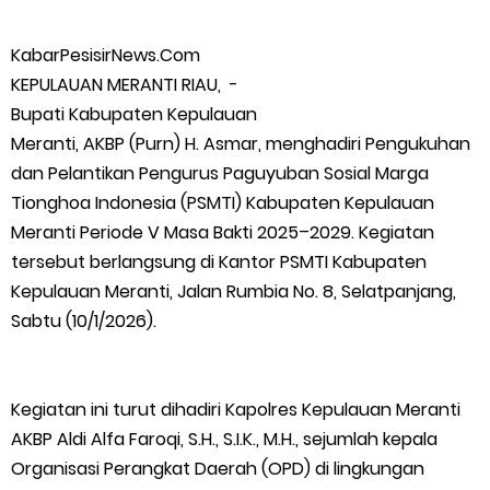
Teluk Belitung Bagaikan Kota Mati Disaat Listrik Diberlakukan
KabarPesisirNews.Com
KEPULAUAN MERANTI RIAU, -
Pemadaman Secara Bergilir, Mesin 600 kW Diharapkan Jadi
Bupati Kabupaten Kepulauan
Meranti, AKBP (Purn) H. Asmar, menghadiri Pengukuhan
Solusi.
dan Pelantikan Pengurus Paguyuban Sosial Marga
F-PETIR Desak Pemkab Lingga Segera Buka Solusi Tambang
Tionghoa Indonesia (PSMTI) Kabupaten Kepulauan
Meranti Periode V Masa Bakti 2025–2029. Kegiatan
Timah Rakyat: Jangan Hanya di Laut yang Beroperasi,
tersebut berlangsung di Kantor PSMTI Kabupaten
Kepulauan Meranti, Jalan Rumbia No. 8, Selatpanjang,
Tambang Timah di Darat Juga Butuh Hidup
Sabtu (10/1/2026).
Saat Duka Menyelimuti Korban Serangan Monyet, YBM PLN UP3
Rengat Bersama PW IWO Riau Ulurkan Tangan Kemanusiaan
Kegiatan ini turut dihadiri Kapolres Kepulauan Meranti
AKBP Aldi Alfa Faroqi, S.H., S.I.K., M.H., sejumlah kepala
Wabup Meranti Serahkan Santunan BPJS Rp52 Juta,
Organisasi Perangkat Daerah (OPD) di lingkungan