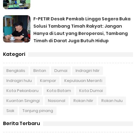
F-PETIR Desak Pemkab Lingga Segera Buka
Solusi Tambang Timah Rakyat: Jangan
Hanya di Laut yang Beroperasi, Tambang
Timah di Darat Juga Butuh Hidup
Kategori
Bengkalis
Bintan
Dumai
Indragiri hilir
Indragiri hulu
Kampar
Kepulauan Meranti
Kota Pekanbaru
Kota Batam
Kota Dumai
Kuantan Singingi
Nasional
Rokan hilir
Rokan hulu
Siak
Tanjung pinang
Berita Terbaru