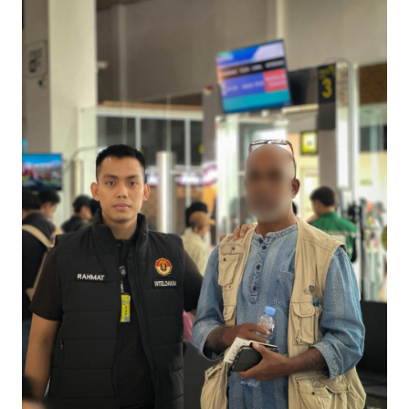
Pulihkan Konektivitas Pascabencana, HKI Rampungkan
Penanganan Jalur Lembah Anai dan Malalak
Bupati Asmar Lepas 77 Kontingen Pramuka Meranti Ikuti
Jambore Nasional XII 2026 di Cibubur
Polres Kepulauan Meranti Gelar Ekspedisi Merah Putih" Jalin
Sinergitas dengan Insan Pers, Komunitas dan Mahasiswa
PLN Selat Panjang Minta Maaf, Janji Datangkan Mesin Sewa
Atasi Pemadaman di Merbau.
Warga Kecamatan Merbau dan Kecamatan Putri Puyu Tuntut
PLN: Hentikan Pemadaman dan Beri Kompensasi