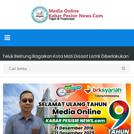
Teluk Belitung Bagaikan Kota Mati Disaat Listrik Diberlakukan
Pemadaman Secara Bergilir, Mesin 600 kW Diharapkan Jadi
Solusi.
F-PETIR Desak Pemkab Lingga Segera Buka Solusi Tambang
Timah Rakyat: Jangan Hanya di Laut yang Beroperasi,
Tambang Timah di Darat Juga Butuh Hidup