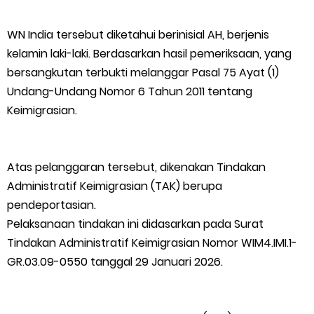
Kepulauan Meranti Borong Tiga Prestasi di ADUJAK GenRe Riau
WN India tersebut diketahui berinisial AH, berjenis
2026, Duta Putra Raih Juara Pertama
kelamin laki-laki. Berdasarkan hasil pemeriksaan, yang
bersangkutan terbukti melanggar Pasal 75 Ayat (1)
Bupati Asmar Buka Peluang Kolaborasi Meranti–Melaka di
Undang-Undang Nomor 6 Tahun 2011 tentang
Keimigrasian.
Bidang Ekonomi, Pendidikan, dan Pariwisata
Bencana Terus Mengancam, Pembangunan Jalan Tol
Atas pelanggaran tersebut, dikenakan Tindakan
Bukittinggi–Padang Panjang–Sicincin Sangat Mendesak
Administratif Keimigrasian (TAK) berupa
pendeportasian.
Green Policing Goes to School, Ketua Bhayangkari Cabang
Pelaksanaan tindakan ini didasarkan pada Surat
Tindakan Administratif Keimigrasian Nomor WIM4.IMI.1-
Kepulauan Meranti, Edukasi Anak TK Selamatkan Mangrove
GR.03.09-0550 tanggal 29 Januari 2026.
dan Gambut