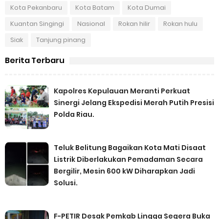
Kota Pekanbaru
Kota Batam
Kota Dumai
Kuantan Singingi
Nasional
Rokan hilir
Rokan hulu
Siak
Tanjung pinang
Berita Terbaru
Kapolres Kepulauan Meranti Perkuat
Sinergi Jelang Ekspedisi Merah Putih Presisi
Polda Riau.
Teluk Belitung Bagaikan Kota Mati Disaat
Listrik Diberlakukan Pemadaman Secara
Bergilir, Mesin 600 kW Diharapkan Jadi
Solusi.
F-PETIR Desak Pemkab Lingga Segera Buka