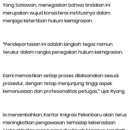
Yang Satiawan, menegaskan bahwa tindakan ini
Humanis
merupakan wujud konsistensi institusinya dalam
menjaga ketertiban hukum keimigrasian.
Kapolres Kepulauan Meranti Perkuat Sinergi Jelang Ekspedisi
Merah Putih Presisi Polda Riau.
“Pendeportasian ini adalah langkah tegas namun
terukur dalam rangka penegakan hukum keimigrasian.
Thursday, 6 August
Kami memastikan setiap proses dilaksanakan sesuai
prosedur, dengan tetap menjunjung tinggi aspek
kemanusiaan dan profesionalitas petugas,” ujar Ryang.
Ia menambahkan, Kantor Imigrasi Pekanbaru akan terus
meningkatkan pengawasan terhadap keberadaan