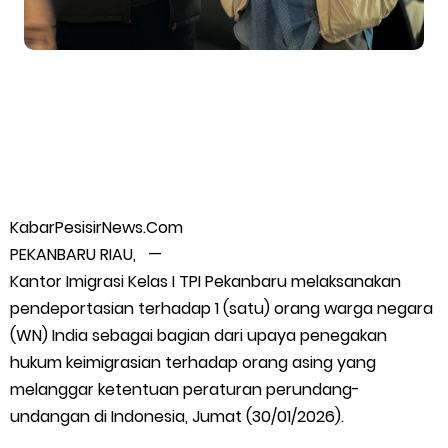
FPMP.TB Bersama OPP Teluk Belitung, Dan Perwakilan
Masyarakat Desa Se- Kecamatan Merbau Datangi PLTG
Melibur
Bupati Asmar Perkuat Sinergi dengan Danposal Selatpanjang,
KabarPesisirNews.Com
Bahas Stabilitas Wilayah dan Pembangunan Meranti
PEKANBARU RIAU, —
44 Tim Berlaga di Banglas Barat Cup II, Pemkab Meranti
Kantor Imigrasi Kelas I TPI Pekanbaru melaksanakan
pendeportasian terhadap 1 (satu) orang warga negara
Dorong Lahirnya Atlet Berprestasi
(WN) India sebagai bagian dari upaya penegakan
hukum keimigrasian terhadap orang asing yang
HUT IBI Ke-75, Bupati Asmar: Bidan Garda Terdepan Wujudkan
melanggar ketentuan peraturan perundang-
undangan di Indonesia, Jumat (30/01/2026).
Generasi Emas Indonesia 2045