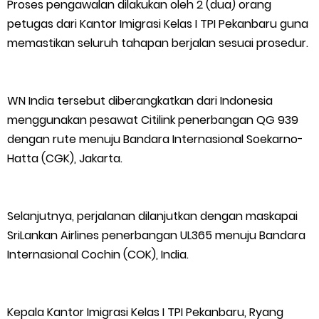
Kapolres Kep. Meranti Besuk Tokoh Masyarakat H. Katan di
Proses pengawalan dilakukan oleh 2 (dua) orang
petugas dari Kantor Imigrasi Kelas I TPI Pekanbaru guna
RSUD Selatpanjang
memastikan seluruh tahapan berjalan sesuai prosedur.
Polsek Sabak Auh Bersama UPTD Pertanian Siapkan Lahan
WN India tersebut diberangkatkan dari Indonesia
Jagung 1,5 Hektare, Dukung Ketahanan Pangan
menggunakan pesawat Citilink penerbangan QG 939
dengan rute menuju Bandara Internasional Soekarno-
Kepulauan Meranti Sambut Kapolres Baru dan Tamu Melaka
Hatta (CGK), Jakarta.
dengan Tepung Tawar, Persaudaraan Serumpun Kian Erat
Polsek Kawasan Pelabuhan Tembilahan Perkuat Ketahanan
Selanjutnya, perjalanan dilanjutkan dengan maskapai
SriLankan Airlines penerbangan UL365 menuju Bandara
Pangan Lewat Pendampingan Budidaya Jagung
Internasional Cochin (COK), India.
Bupati Asmar Jenguk Tokoh dan Warga Meranti yang Dirawat
di RSUD Dorak, Tegaskan Komitmen Pelayanan Kesehatan
Kepala Kantor Imigrasi Kelas I TPI Pekanbaru, Ryang