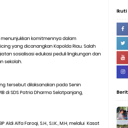
Ikuti
us menunjukkan komitmennya dalam
cing yang dicanangkan Kapolda Riau. Salah
atan sosialisasi edukasi peduli lingkungan dan
n sekolah.
cing tersebut dilaksanakan pada Senin
Beri
 WIB di SDS Patria Dharma Selatpanjang,
ldi Alfa Faroqi, S.H., S.I.K., M.H, melalui Kasat