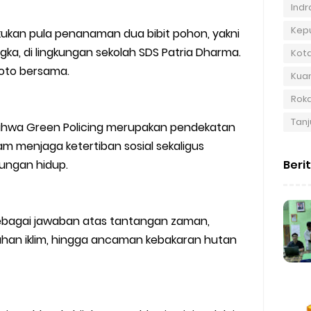
Indra
Kep
akukan pula penanaman dua bibit pohon, yakni
, di lingkungan sekolah SDS Patria Dharma.
Kot
foto bersama.
Kuan
Roka
Tanj
hwa Green Policing merupakan pendekatan
am menjaga ketertiban sosial sekaligus
Beri
ungan hidup.
sebagai jawaban atas tantangan zaman,
ubahan iklim, hingga ancaman kebakaran hutan