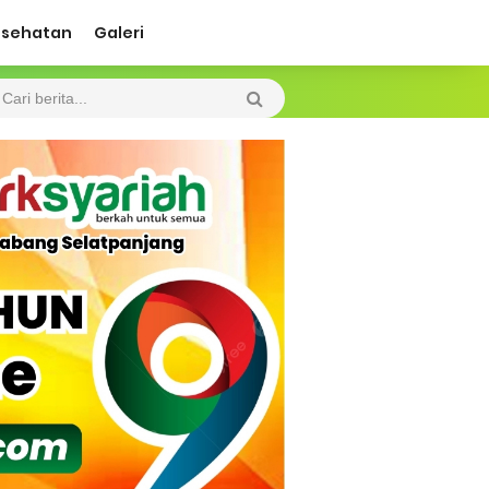
esehatan
Galeri
 lancar
n Kepulauan MerantiMERANTI –
ah Kebakaran