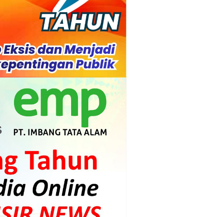
 Diharapkan Jadi Solusi.
 Beroperasi, Tambang Timah di Darat
 Tangan Kemanusiaan
l Ketenagakerjaan Diperkuat
di.