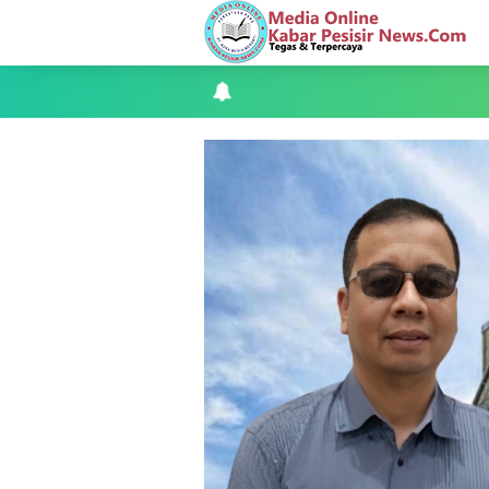
Bhabinkamtibmas Desa Banglas Cek B
Tiga Orang Putra Terbaik Desa Alah ai
LAMR Kepulauan Meranti dan Bawaslu
Perayaan HUT ke 14, PP IWO Bagikan B
Mantan Wakil Ketua DPRD Riau Dukung
Apel Siaga Karhutla 2026 Digelar di 
Musyawarah LAM Ke-3 Tualang Sukses, Z