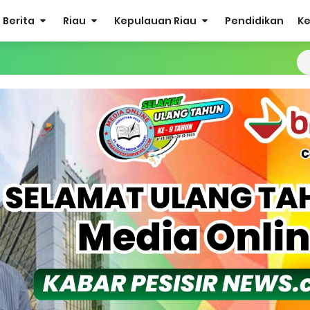
Berita
Riau
Kepulauan Riau
Pendidikan
K
udidaya Tambak Udang Warga, Diperkirakan 60.000 Ekor
r Maju Bacalon Kades Alah air Kecamatan Tebing tinggi Berjalan
 Bakal Laksanakan Kerja Sama Menyambut Pemilu 2029
ea Siswa Untuk 8 Siswa SD Muhammadiyah 16 Jaksel
 Penuh Penerbitan Buku Sejarah Perjuangan Lahirnya Kabupate
Sabak Auh, Polsek dan Forkopimcam Perkuat Kesiapsiagaan Ceg
ulkifli Z (Nomor Urut 1) Resmi Terpilih Pimpin Lembaga Adat