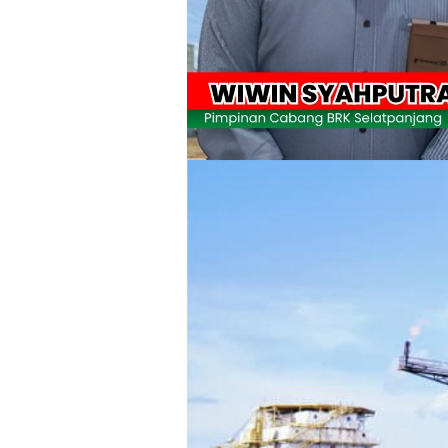
Kapolres Kepulauan Meranti Perkuat Sin
Teluk Belitung Bagaikan Kota Mati Disa
F-PETIR Desak Pemkab Lingga Segera 
Juga Butuh Hidup
Saat Duka Menyelimuti Korban Seran
Wabup Meranti Serahkan Santunan BPJ
Usut Skandal Lahan Ulayat Desa Palas,
Meranti 2026, 30 Putra-Putri Terbaik D
Pulihkan Konektivitas Pascabencana,