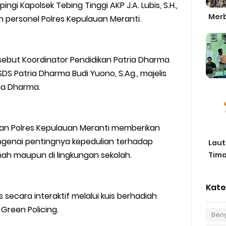
ingi Kapolsek Tebing Tinggi AKP J.A. Lubis, S.H.,
Merb
an personel Polres Kepulauan Meranti.
sebut Koordinator Pendidikan Patria Dharma
h SDS Patria Dharma Budi Yuono, S.Ag., majelis
ria Dharma.
aran Polres Kepulauan Meranti memberikan
ngenai pentingnya kepedulian terhadap
Laut
rumah maupun di lingkungan sekolah.
Tima
Kate
s secara interaktif melalui kuis berhadiah
Green Policing.
Beng