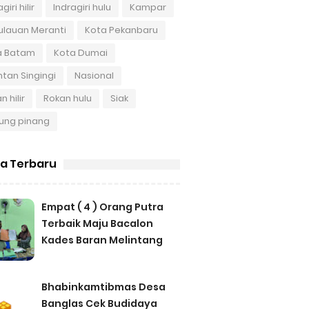
giri hilir
Indragiri hulu
Kampar
ulauan Meranti
Kota Pekanbaru
a Batam
Kota Dumai
tan Singingi
Nasional
n hilir
Rokan hulu
Siak
ung pinang
ta Terbaru
Empat ( 4 ) Orang Putra
Terbaik Maju Bacalon
Kades Baran Melintang
Bhabinkamtibmas Desa
Banglas Cek Budidaya