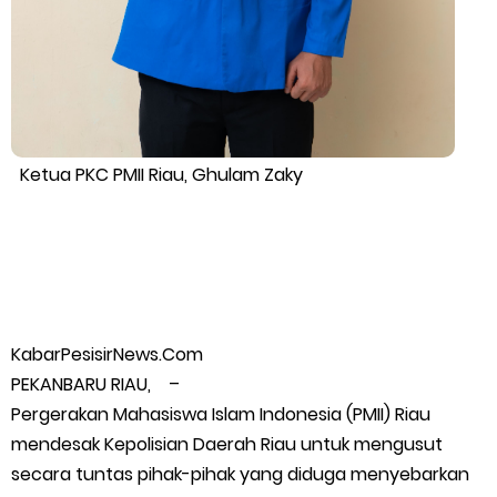
Warga Kecamatan Merbau dan Kecamatan Putri Puyu Tuntut
PLN: Hentikan Pemadaman dan Beri Kompensasi
FPMP.TB Bersama OPP Teluk Belitung, Dan Perwakilan
Ketua PKC PMII Riau, Ghulam Zaky
Masyarakat Desa Se- Kecamatan Merbau Datangi PLTG
Melibur
Bupati Asmar Perkuat Sinergi dengan Danposal Selatpanjang,
KabarPesisirNews.Com
Bahas Stabilitas Wilayah dan Pembangunan Meranti
PEKANBARU RIAU, –
44 Tim Berlaga di Banglas Barat Cup II, Pemkab Meranti
Pergerakan Mahasiswa Islam Indonesia (PMII) Riau
mendesak Kepolisian Daerah Riau untuk mengusut
Dorong Lahirnya Atlet Berprestasi
secara tuntas pihak-pihak yang diduga menyebarkan