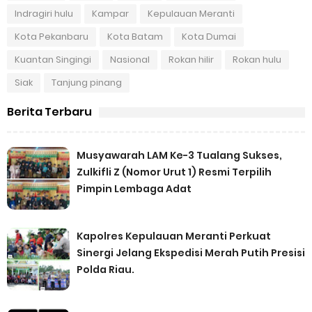
Indragiri hulu
Kampar
Kepulauan Meranti
Kota Pekanbaru
Kota Batam
Kota Dumai
Kuantan Singingi
Nasional
Rokan hilir
Rokan hulu
Siak
Tanjung pinang
Berita Terbaru
Musyawarah LAM Ke-3 Tualang Sukses,
Zulkifli Z (Nomor Urut 1) Resmi Terpilih
Pimpin Lembaga Adat
Kapolres Kepulauan Meranti Perkuat
Sinergi Jelang Ekspedisi Merah Putih Presisi
Polda Riau.