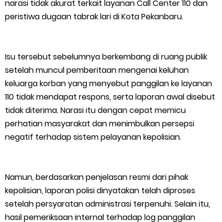
narasi tidak akurat terkait layanan Call Center 110 dan
HUT IBI Ke-75, Bupati Asmar: Bidan Garda Terdepan Wujudkan
peristiwa dugaan tabrak lari di Kota Pekanbaru.
Generasi Emas Indonesia 2045
Isu tersebut sebelumnya berkembang di ruang publik
Kepulauan Meranti Borong Tiga Prestasi di ADUJAK GenRe Riau
setelah muncul pemberitaan mengenai keluhan
2026, Duta Putra Raih Juara Pertama
keluarga korban yang menyebut panggilan ke layanan
110 tidak mendapat respons, serta laporan awal disebut
Bupati Asmar Buka Peluang Kolaborasi Meranti–Melaka di
tidak diterima. Narasi itu dengan cepat memicu
perhatian masyarakat dan menimbulkan persepsi
Bidang Ekonomi, Pendidikan, dan Pariwisata
negatif terhadap sistem pelayanan kepolisian.
Bencana Terus Mengancam, Pembangunan Jalan Tol
Bukittinggi–Padang Panjang–Sicincin Sangat Mendesak
Namun, berdasarkan penjelasan resmi dari pihak
kepolisian, laporan polisi dinyatakan telah diproses
Green Policing Goes to School, Ketua Bhayangkari Cabang
setelah persyaratan administrasi terpenuhi. Selain itu,
hasil pemeriksaan internal terhadap log panggilan