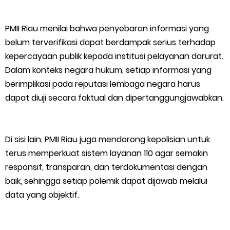
Musyawarah LAM Ke-3 Tualang Sukses, Zulkifli Z (Nomor Urut 1)
PMII Riau menilai bahwa penyebaran informasi yang
belum terverifikasi dapat berdampak serius terhadap
Resmi Terpilih Pimpin Lembaga Adat
kepercayaan publik kepada institusi pelayanan darurat.
Thursday, 6 August
Dalam konteks negara hukum, setiap informasi yang
berimplikasi pada reputasi lembaga negara harus
dapat diuji secara faktual dan dipertanggungjawabkan.
Di sisi lain, PMII Riau juga mendorong kepolisian untuk
terus memperkuat sistem layanan 110 agar semakin
responsif, transparan, dan terdokumentasi dengan
baik, sehingga setiap polemik dapat dijawab melalui
data yang objektif.