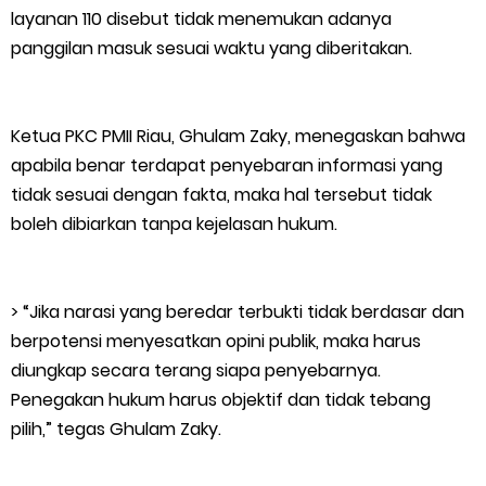
Kepulauan Meranti, Edukasi Anak TK Selamatkan Mangrove
layanan 110 disebut tidak menemukan adanya
panggilan masuk sesuai waktu yang diberitakan.
dan Gambut
Kapolres Kep. Meranti Besuk Tokoh Masyarakat H. Katan di
Ketua PKC PMII Riau, Ghulam Zaky, menegaskan bahwa
RSUD Selatpanjang
apabila benar terdapat penyebaran informasi yang
tidak sesuai dengan fakta, maka hal tersebut tidak
Polsek Sabak Auh Bersama UPTD Pertanian Siapkan Lahan
boleh dibiarkan tanpa kejelasan hukum.
Jagung 1,5 Hektare, Dukung Ketahanan Pangan
> “Jika narasi yang beredar terbukti tidak berdasar dan
Kepulauan Meranti Sambut Kapolres Baru dan Tamu Melaka
berpotensi menyesatkan opini publik, maka harus
dengan Tepung Tawar, Persaudaraan Serumpun Kian Erat
diungkap secara terang siapa penyebarnya.
Penegakan hukum harus objektif dan tidak tebang
Polsek Kawasan Pelabuhan Tembilahan Perkuat Ketahanan
pilih,” tegas Ghulam Zaky.
Pangan Lewat Pendampingan Budidaya Jagung