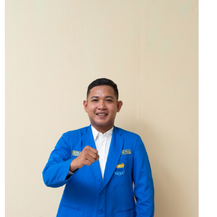
Meranti 2026, 30 Putra-Putri Terbaik Disiapkan Kibarkan Merah
Putih
Pulihkan Konektivitas Pascabencana, HKI Rampungkan
Penanganan Jalur Lembah Anai dan Malalak
Bupati Asmar Lepas 77 Kontingen Pramuka Meranti Ikuti
Jambore Nasional XII 2026 di Cibubur
Polres Kepulauan Meranti Gelar Ekspedisi Merah Putih" Jalin
Sinergitas dengan Insan Pers, Komunitas dan Mahasiswa
PLN Selat Panjang Minta Maaf, Janji Datangkan Mesin Sewa
Atasi Pemadaman di Merbau.