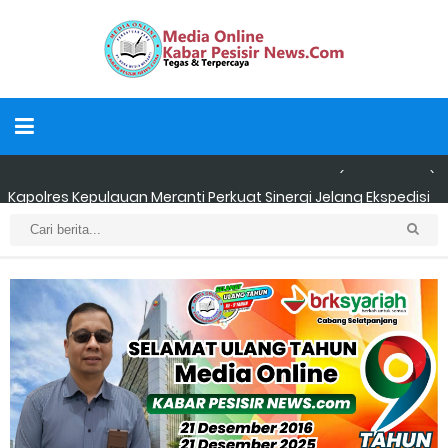
Kapolres Kepulauan Meranti Perkuat Sinergi Jelang Ekspedisi
Merah Putih Presisi Polda Riau.
Teluk Belitung Bagaikan Kota Mati Disaat Listrik Diberlakukan
Pemadaman Secara Bergilir, Mesin 600 kW Diharapkan Jadi
Solusi.
F-PETIR Desak Pemkab Lingga Segera Buka Solusi Tambang