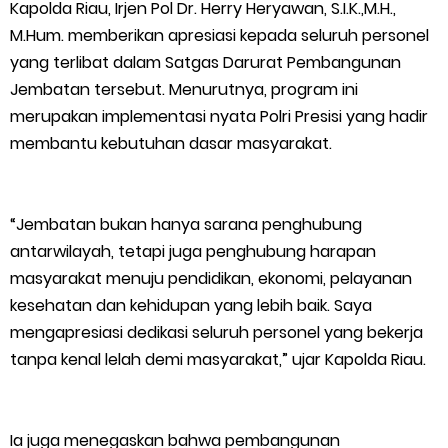
Masyarakat Desa Se- Kecamatan Merbau Datangi PLTG
Kapolda Riau, Irjen Pol Dr. Herry Heryawan, S.I.K.,M.H.,
M.Hum. memberikan apresiasi kepada seluruh personel
Melibur
yang terlibat dalam Satgas Darurat Pembangunan
Jembatan tersebut. Menurutnya, program ini
Bupati Asmar Perkuat Sinergi dengan Danposal Selatpanjang,
merupakan implementasi nyata Polri Presisi yang hadir
membantu kebutuhan dasar masyarakat.
Bahas Stabilitas Wilayah dan Pembangunan Meranti
44 Tim Berlaga di Banglas Barat Cup II, Pemkab Meranti
“Jembatan bukan hanya sarana penghubung
Dorong Lahirnya Atlet Berprestasi
antarwilayah, tetapi juga penghubung harapan
masyarakat menuju pendidikan, ekonomi, pelayanan
HUT IBI Ke-75, Bupati Asmar: Bidan Garda Terdepan Wujudkan
kesehatan dan kehidupan yang lebih baik. Saya
mengapresiasi dedikasi seluruh personel yang bekerja
Generasi Emas Indonesia 2045
tanpa kenal lelah demi masyarakat,” ujar Kapolda Riau.
Kepulauan Meranti Borong Tiga Prestasi di ADUJAK GenRe Riau
2026, Duta Putra Raih Juara Pertama
Ia juga menegaskan bahwa pembangunan