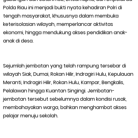
Bupati Asmar Lepas 77 Kontingen Pramuka Meranti Ikuti
Polda Riau ini menjadi bukti nyata kehadiran Polri di
tengah masyarakat, khususnya dalam membuka
Jambore Nasional XII 2026 di Cibubur
keterisolasian wilayah, memperlancar aktivitas
ekonomi, hingga mendukung akses pendidikan anak-
Polres Kepulauan Meranti Gelar Ekspedisi Merah Putih" Jalin
anak di desa.
Sinergitas dengan Insan Pers, Komunitas dan Mahasiswa
PLN Selat Panjang Minta Maaf, Janji Datangkan Mesin Sewa
Sejumlah jembatan yang telah rampung tersebar di
wilayah Siak, Dumai, Rokan Hilir, Indragiri Hulu, Kepulauan
Atasi Pemadaman di Merbau.
Meranti, Indragiri Hilir, Rokan Hulu, Kampar, Bengkalis,
Pelalawan hingga Kuantan Singingi. Jembatan-
Warga Kecamatan Merbau dan Kecamatan Putri Puyu Tuntut
jembatan tersebut sebelumnya dalam kondisi rusak,
membahayakan warga, bahkan menghambat akses
PLN: Hentikan Pemadaman dan Beri Kompensasi
pelajar menuju sekolah.
FPMP.TB Bersama OPP Teluk Belitung, Dan Perwakilan