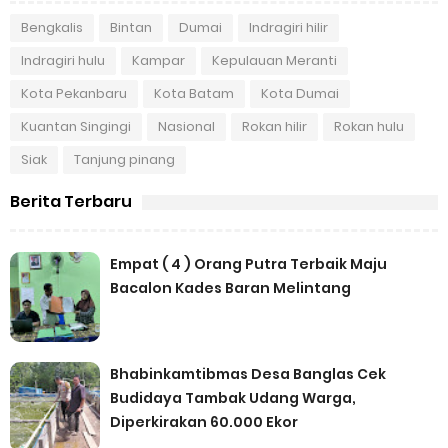
Bengkalis
Bintan
Dumai
Indragiri hilir
Indragiri hulu
Kampar
Kepulauan Meranti
Kota Pekanbaru
Kota Batam
Kota Dumai
Kuantan Singingi
Nasional
Rokan hilir
Rokan hulu
Siak
Tanjung pinang
Berita Terbaru
Empat ( 4 ) Orang Putra Terbaik Maju
Bacalon Kades Baran Melintang
Bhabinkamtibmas Desa Banglas Cek
Budidaya Tambak Udang Warga,
Diperkirakan 60.000 Ekor