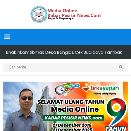
Bhabinkamtibmas Desa Banglas Cek Budidaya Tambak
Udang Warga, Diperkirakan 60.000 Ekor
Tiga Orang Putra Terbaik Desa Alah air Maju Bacalon Kades
Alah air Kecamatan Tebing tinggi Berjalan lancar
LAMR Kepulauan Meranti dan Bawaslu Bakal Laksanakan Kerja
Sama Menyambut Pemilu 2029