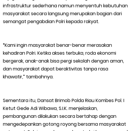
infrastruktur sederhana namun menyentuh kebutuhan
Empat ( 4 ) Orang Putra Terbaik Maju Bacalon Kades Baran
masyarakat secara langsung merupakan bagian dari
semangat pengabdian Polri kepada rakyat.
Melintang
Saturday, 8 August
“Kami ingin masyarakat benar-benar merasakan
kehadiran Polri. Ketika akses terbuka, roda ekonomi
bergerak, anak-anak bisa pergi sekolah dengan aman,
dan masyarakat dapat beraktivitas tanpa rasa
khawatir,” tambahnya.
Sementara itu, Dansat Brimob Polda Riau Kombes Pol. I
Ketut Gede Adi Wibawa, S.I.K. menjelaskan,
pembangunan dilakukan secara bertahap dengan
mengedepankan gotong royong bersama masyarakat