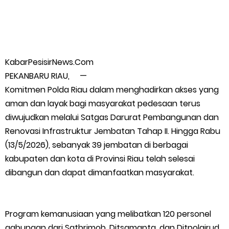
Wabup Meranti Serahkan Santunan BPJS Rp52 Juta,
Optimalisasi Pelaksanaan Program Jaminan Sosial
KabarPesisirNews.Com
Ketenagakerjaan Diperkuat
PEKANBARU RIAU, —
Komitmen Polda Riau dalam menghadirkan akses yang
Usut Skandal Lahan Ulayat Desa Palas, Sekoci24.co Resmi
aman dan layak bagi masyarakat pedesaan terus
Layangkan Surat Konfirmasi ke PT Arara Abadi.
diwujudkan melalui Satgas Darurat Pembangunan dan
Renovasi Infrastruktur Jembatan Tahap II. Hingga Rabu
Meranti 2026, 30 Putra-Putri Terbaik Disiapkan Kibarkan Merah
(13/5/2026), sebanyak 39 jembatan di berbagai
kabupaten dan kota di Provinsi Riau telah selesai
Putih
dibangun dan dapat dimanfaatkan masyarakat.
Pulihkan Konektivitas Pascabencana, HKI Rampungkan
Program kemanusiaan yang melibatkan 120 personel
Penanganan Jalur Lembah Anai dan Malalak
gabungan dari Satbrimob, Ditsamapta, dan Ditpolairud