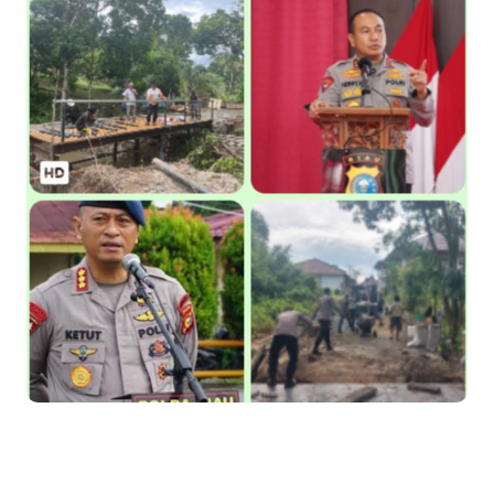
Kapolres Kepulauan Meranti Perkuat Sinergi Jelang Ekspedisi
Merah Putih Presisi Polda Riau.
Teluk Belitung Bagaikan Kota Mati Disaat Listrik Diberlakukan
Pemadaman Secara Bergilir, Mesin 600 kW Diharapkan Jadi
Solusi.
F-PETIR Desak Pemkab Lingga Segera Buka Solusi Tambang
Timah Rakyat: Jangan Hanya di Laut yang Beroperasi,
Tambang Timah di Darat Juga Butuh Hidup
Saat Duka Menyelimuti Korban Serangan Monyet, YBM PLN UP3
Rengat Bersama PW IWO Riau Ulurkan Tangan Kemanusiaan