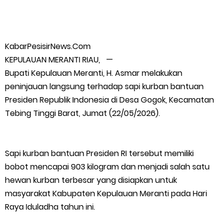
Wabup Meranti Serahkan Santunan BPJS Rp52 Juta,
Optimalisasi Pelaksanaan Program Jaminan Sosial
KabarPesisirNews.Com
KEPULAUAN MERANTI RIAU, —
Ketenagakerjaan Diperkuat
Bupati Kepulauan Meranti, H. Asmar melakukan
peninjauan langsung terhadap sapi kurban bantuan
Usut Skandal Lahan Ulayat Desa Palas, Sekoci24.co Resmi
Presiden Republik Indonesia di Desa Gogok, Kecamatan
Layangkan Surat Konfirmasi ke PT Arara Abadi.
Tebing Tinggi Barat, Jumat (22/05/2026).
Meranti 2026, 30 Putra-Putri Terbaik Disiapkan Kibarkan Merah
Sapi kurban bantuan Presiden RI tersebut memiliki
Putih
bobot mencapai 903 kilogram dan menjadi salah satu
hewan kurban terbesar yang disiapkan untuk
Pulihkan Konektivitas Pascabencana, HKI Rampungkan
masyarakat Kabupaten Kepulauan Meranti pada Hari
Raya Iduladha tahun ini.
Penanganan Jalur Lembah Anai dan Malalak