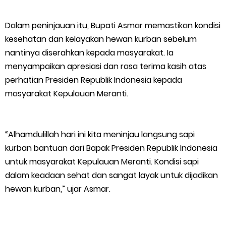
Bupati Asmar Lepas 77 Kontingen Pramuka Meranti Ikuti
Dalam peninjauan itu, Bupati Asmar memastikan kondisi
Jambore Nasional XII 2026 di Cibubur
kesehatan dan kelayakan hewan kurban sebelum
nantinya diserahkan kepada masyarakat. Ia
Polres Kepulauan Meranti Gelar Ekspedisi Merah Putih" Jalin
menyampaikan apresiasi dan rasa terima kasih atas
perhatian Presiden Republik Indonesia kepada
Sinergitas dengan Insan Pers, Komunitas dan Mahasiswa
masyarakat Kepulauan Meranti.
PLN Selat Panjang Minta Maaf, Janji Datangkan Mesin Sewa
Atasi Pemadaman di Merbau.
“Alhamdulillah hari ini kita meninjau langsung sapi
kurban bantuan dari Bapak Presiden Republik Indonesia
Warga Kecamatan Merbau dan Kecamatan Putri Puyu Tuntut
untuk masyarakat Kepulauan Meranti. Kondisi sapi
dalam keadaan sehat dan sangat layak untuk dijadikan
PLN: Hentikan Pemadaman dan Beri Kompensasi
hewan kurban,” ujar Asmar.
FPMP.TB Bersama OPP Teluk Belitung, Dan Perwakilan