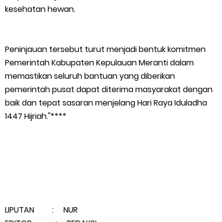
kesehatan hewan.
Empat ( 4 ) Orang Putra Terbaik Maju Bacalon Kades Baran
Melintang
Peninjauan tersebut turut menjadi bentuk komitmen
Pemerintah Kabupaten Kepulauan Meranti dalam
Saturday, 8 August
memastikan seluruh bantuan yang diberikan
pemerintah pusat dapat diterima masyarakat dengan
baik dan tepat sasaran menjelang Hari Raya Iduladha
1447 Hijriah."****
LIPUTAN : NUR