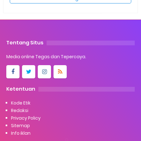
Bhabinkamtibmas Desa Banglas Cek
Budidaya Tambak Udang Warga,
Diperkirakan 60.000 Ekor
Tiga Orang Putra Terbaik Desa Alah air
Maju Bacalon Kades Alah air Kecamatan
Tebing tinggi Berjalan lancar
Info Pasang Iklan