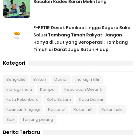
Youtube
Instagram
Berita Populer
FPMP.TB Bersama OPP Teluk Belitung, Dan
Perwakilan Masyarakat Desa Se-
Kecamatan Merbau Datangi PLTG Melibur
Empat ( 4 ) Orang Putra Terbaik Maju
Bacalon Kades Baran Melintang
F-PETIR Desak Pemkab Lingga Segera Buka
Solusi Tambang Timah Rakyat: Jangan