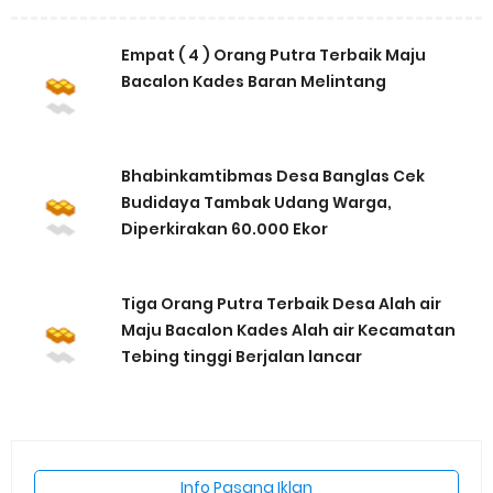
Hanya di Laut yang Beroperasi, Tambang
Timah di Darat Juga Butuh Hidup
Kategori
Bengkalis
Bintan
Dumai
Indragiri hilir
Indragiri hulu
Kampar
Kepulauan Meranti
Kota Pekanbaru
Kota Batam
Kota Dumai
Kuantan Singingi
Nasional
Rokan hilir
Rokan hulu
Siak
Tanjung pinang
Berita Terbaru
Empat ( 4 ) Orang Putra Terbaik Maju
Bacalon Kades Baran Melintang