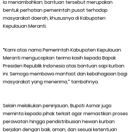
Masyarakat Desa Se- Kecamatan Merbau Datangi PLTG
Ia menambahkan, bantuan tersebut merupakan
bentuk perhatian pemerintah pusat terhadap
Melibur
masyarakat daerah, khususnya di Kabupaten
Kepulauan Meranti.
Bupati Asmar Perkuat Sinergi dengan Danposal Selatpanjang,
Bahas Stabilitas Wilayah dan Pembangunan Meranti
“Kami atas nama Pemerintah Kabupaten Kepulauan
44 Tim Berlaga di Banglas Barat Cup II, Pemkab Meranti
Meranti mengucapkan terima kasih kepada Bapak
Presiden Republik Indonesia atas bantuan sapi kurban
Dorong Lahirnya Atlet Berprestasi
ini. Semoga membawa manfaat dan kebahagiaan bagi
masyarakat yang menerima,” tambahnya.
HUT IBI Ke-75, Bupati Asmar: Bidan Garda Terdepan Wujudkan
Generasi Emas Indonesia 2045
Selain melakukan peninjauan, Bupati Asmar juga
meminta kepada pihak terkait agar memastikan proses
Kepulauan Meranti Borong Tiga Prestasi di ADUJAK GenRe Riau
perawatan hingga pendistribusian hewan kurban
2026, Duta Putra Raih Juara Pertama
berjalan dengan baik, aman, dan sesuai ketentuan