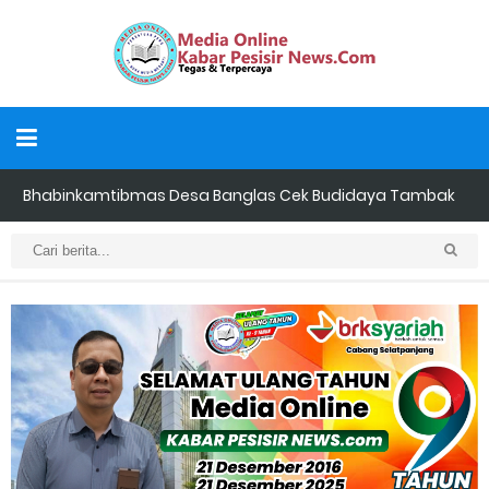
Bhabinkamtibmas Desa Banglas Cek Budidaya Tambak
Udang Warga, Diperkirakan 60.000 Ekor
Tiga Orang Putra Terbaik Desa Alah air Maju Bacalon Kades
Alah air Kecamatan Tebing tinggi Berjalan lancar
LAMR Kepulauan Meranti dan Bawaslu Bakal Laksanakan Kerja
Sama Menyambut Pemilu 2029