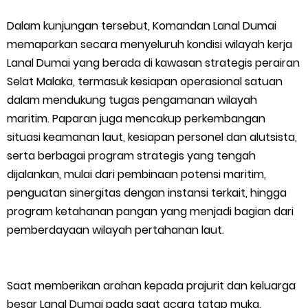
Putih
Dalam kunjungan tersebut, Komandan Lanal Dumai
Pulihkan Konektivitas Pascabencana, HKI Rampungkan
memaparkan secara menyeluruh kondisi wilayah kerja
Lanal Dumai yang berada di kawasan strategis perairan
Penanganan Jalur Lembah Anai dan Malalak
Selat Malaka, termasuk kesiapan operasional satuan
dalam mendukung tugas pengamanan wilayah
Bupati Asmar Lepas 77 Kontingen Pramuka Meranti Ikuti
maritim. Paparan juga mencakup perkembangan
Jambore Nasional XII 2026 di Cibubur
situasi keamanan laut, kesiapan personel dan alutsista,
serta berbagai program strategis yang tengah
Polres Kepulauan Meranti Gelar Ekspedisi Merah Putih" Jalin
dijalankan, mulai dari pembinaan potensi maritim,
penguatan sinergitas dengan instansi terkait, hingga
Sinergitas dengan Insan Pers, Komunitas dan Mahasiswa
program ketahanan pangan yang menjadi bagian dari
pemberdayaan wilayah pertahanan laut.
PLN Selat Panjang Minta Maaf, Janji Datangkan Mesin Sewa
Atasi Pemadaman di Merbau.
Saat memberikan arahan kepada prajurit dan keluarga
Warga Kecamatan Merbau dan Kecamatan Putri Puyu Tuntut
besar Lanal Dumai pada saat acara tatap muka,