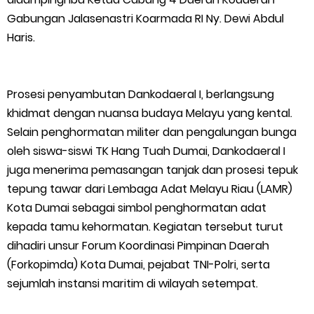
Tambang Timah di Darat Juga Butuh Hidup
Gabungan Jalasenastri Koarmada RI Ny. Dewi Abdul
Haris.
Saat Duka Menyelimuti Korban Serangan Monyet, YBM PLN UP3
Rengat Bersama PW IWO Riau Ulurkan Tangan Kemanusiaan
Prosesi penyambutan Dankodaeral I, berlangsung
khidmat dengan nuansa budaya Melayu yang kental.
Wabup Meranti Serahkan Santunan BPJS Rp52 Juta,
Selain penghormatan militer dan pengalungan bunga
Optimalisasi Pelaksanaan Program Jaminan Sosial
oleh siswa-siswi TK Hang Tuah Dumai, Dankodaeral I
juga menerima pemasangan tanjak dan prosesi tepuk
Ketenagakerjaan Diperkuat
tepung tawar dari Lembaga Adat Melayu Riau (LAMR)
Kota Dumai sebagai simbol penghormatan adat
Usut Skandal Lahan Ulayat Desa Palas, Sekoci24.co Resmi
kepada tamu kehormatan. Kegiatan tersebut turut
dihadiri unsur Forum Koordinasi Pimpinan Daerah
Layangkan Surat Konfirmasi ke PT Arara Abadi.
(Forkopimda) Kota Dumai, pejabat TNI-Polri, serta
Meranti 2026, 30 Putra-Putri Terbaik Disiapkan Kibarkan Merah
sejumlah instansi maritim di wilayah setempat.