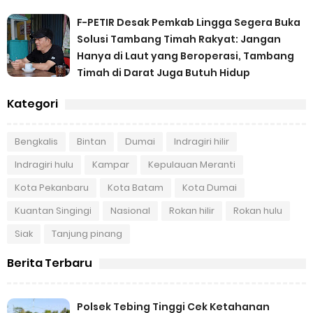
F-PETIR Desak Pemkab Lingga Segera Buka
Solusi Tambang Timah Rakyat: Jangan
Hanya di Laut yang Beroperasi, Tambang
Timah di Darat Juga Butuh Hidup
Kategori
Bengkalis
Bintan
Dumai
Indragiri hilir
Indragiri hulu
Kampar
Kepulauan Meranti
Kota Pekanbaru
Kota Batam
Kota Dumai
Kuantan Singingi
Nasional
Rokan hilir
Rokan hulu
Siak
Tanjung pinang
Berita Terbaru
Polsek Tebing Tinggi Cek Ketahanan