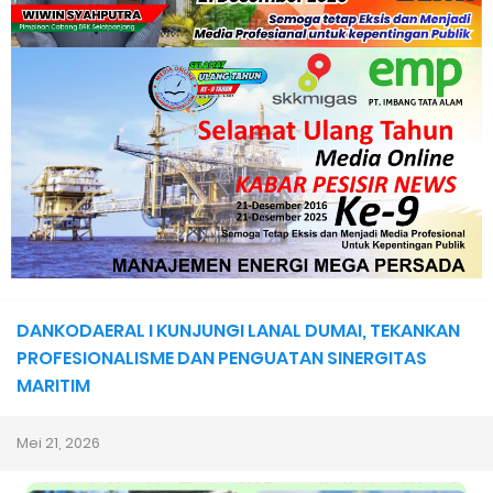
Ekspedisi merah putih presisi,polda riau tembus pulau
rangsang,hadirkan negara di teras NKRI
Dukung Swasembada Pangan Nasional, Polsek Merbau
Sambangi Petani Umbi di Desa Mayang Sari.
Empat ( 4 ) Orang Putra Terbaik Maju Bacalon Kades Baran
Melintang
DANKODAERAL I KUNJUNGI LANAL DUMAI, TEKANKAN
Bhabinkamtibmas Desa Banglas Cek Budidaya Tambak
PROFESIONALISME DAN PENGUATAN SINERGITAS
MARITIM
Udang Warga, Diperkirakan 60.000 Ekor
Mei 21, 2026
Tiga Orang Putra Terbaik Desa Alah air Maju Bacalon Kades