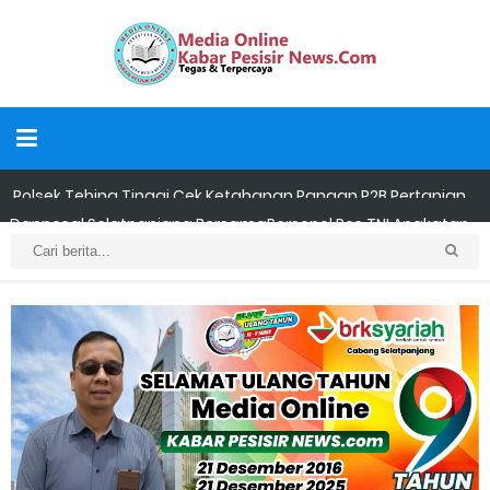
Danposal Selatpanjang BersamaPersonel Pos TNI Angkatan
Laut (Posal) Selatpanjang melaksanakan kegiatan sosial
berupa pengecatan dua unit rumah warga di kawasan
nelayan
LAMR Kepulauan Meranti Apresiasi Ekspedisi Merah Putih Presisi
Polda Riau yang Bernuansa Melayu