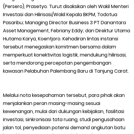
Masyarakat Desa Se- Kecamatan Merbau Datangi PLTG
(Persero), Prasetyo. Turut disaksikan oleh Wakil Menteri
Investasi dan Hilirisasi/Wakil Kepala BKPM, Todotua
Melibur
Pasaribu; Managing Director Business 3 PT Danantara
Bupati Asmar Perkuat Sinergi dengan Danposal Selatpanjang,
Asset Management, Febriany Eddy; dan Direktur Utama
Hutama Karya, Koentjoro. Kehadiran lintas instansi
Bahas Stabilitas Wilayah dan Pembangunan Meranti
tersebut menegaskan komitmen bersama dalam
memperkuat konektivitas logistik, mendukung hilirisasi,
44 Tim Berlaga di Banglas Barat Cup II, Pemkab Meranti
serta mendorong percepatan pengembangan
kawasan Pelabuhan Palembang Baru di Tanjung Carat.
Dorong Lahirnya Atlet Berprestasi
HUT IBI Ke-75, Bupati Asmar: Bidan Garda Terdepan Wujudkan
Melalui nota kesepahaman tersebut, para pihak akan
Generasi Emas Indonesia 2045
menjalankan peran masing-masing sesuai
kewenangan, mulai dari dukungan kebijakan, fasilitasi
Kepulauan Meranti Borong Tiga Prestasi di ADUJAK GenRe Riau
investasi, sinkronisasi tata ruang, studi pengusahaan
jalan tol, penyediaan potensi demand angkutan batu
2026, Duta Putra Raih Juara Pertama