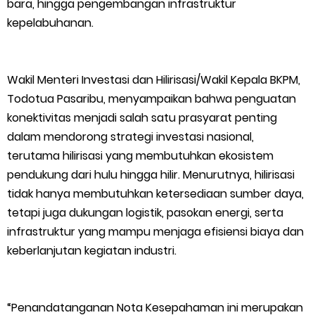
bara, hingga pengembangan infrastruktur
kepelabuhanan.
Empat ( 4 ) Orang Putra Terbaik Maju Bacalon Kades Baran
Melintang
Wakil Menteri Investasi dan Hilirisasi/Wakil Kepala BKPM,
Saturday, 8 August
Todotua Pasaribu, menyampaikan bahwa penguatan
konektivitas menjadi salah satu prasyarat penting
dalam mendorong strategi investasi nasional,
terutama hilirisasi yang membutuhkan ekosistem
pendukung dari hulu hingga hilir. Menurutnya, hilirisasi
tidak hanya membutuhkan ketersediaan sumber daya,
tetapi juga dukungan logistik, pasokan energi, serta
infrastruktur yang mampu menjaga efisiensi biaya dan
keberlanjutan kegiatan industri.
“Penandatanganan Nota Kesepahaman ini merupakan