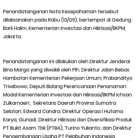
Bupati Asmar Lepas 77 Kontingen Pramuka Meranti Ikuti
Penandatanganan Nota Kesepahaman tersebut
dilaksanakan pada Rabu (13/05), bertempat di Gedung
Jambore Nasional XII 2026 di Cibubur
Barli Halim, Kementerian Investasi dan Hilirisasi/BKPM,
Polres Kepulauan Meranti Gelar Ekspedisi Merah Putih" Jalin
Jakarta.
Sinergitas dengan Insan Pers, Komunitas dan Mahasiswa
Penandatanganan ini dilakukan oleh Direktur Jenderal
PLN Selat Panjang Minta Maaf, Janji Datangkan Mesin Sewa
Bina Marga yang diwakili oleh Plh. Direktur Jalan Bebas
Hambatan Kementerian Pekerjaan Umum, Prabandityo
Atasi Pemadaman di Merbau.
Triwibowo; Deputi Bidang Perencanaan Penanaman
Modal Kementerian Investasi dan Hilirisasi/BKPM Ichsan
Warga Kecamatan Merbau dan Kecamatan Putri Puyu Tuntut
Zulkarnaen; Sekretaris Daerah Provinsi Sumatra
PLN: Hentikan Pemadaman dan Beri Kompensasi
Selatan, Edward Candra; Direktur Operasi I Hutama
Karya, Gunadi; Direktur Hilirisasi dan Diversifikasi Produk
FPMP.TB Bersama OPP Teluk Belitung, Dan Perwakilan
PT Bukit Asam Tbk (PTBA), Turino Yulianto; dan Direktur
Pengembangan Usaha PT Pelabuhan Indonesia