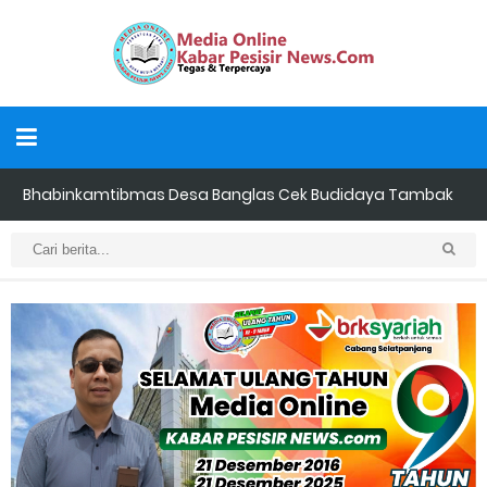
Bhabinkamtibmas Desa Banglas Cek Budidaya Tambak
Udang Warga, Diperkirakan 60.000 Ekor
Tiga Orang Putra Terbaik Desa Alah air Maju Bacalon Kades
Alah air Kecamatan Tebing tinggi Berjalan lancar
LAMR Kepulauan Meranti dan Bawaslu Bakal Laksanakan Kerja
Sama Menyambut Pemilu 2029