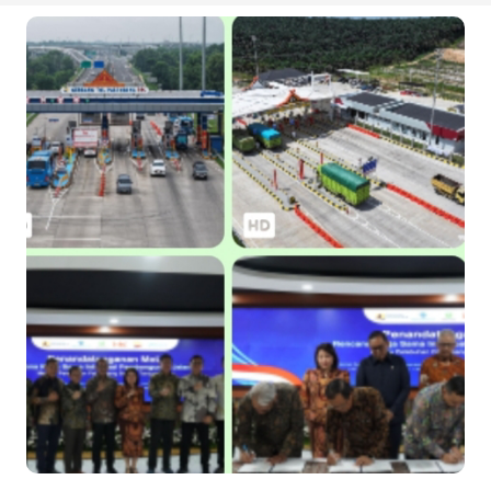
Kapolres Kepulauan Meranti Perkuat Sinergi Jelang Ekspedisi
Merah Putih Presisi Polda Riau.
Teluk Belitung Bagaikan Kota Mati Disaat Listrik Diberlakukan
Pemadaman Secara Bergilir, Mesin 600 kW Diharapkan Jadi
Solusi.
F-PETIR Desak Pemkab Lingga Segera Buka Solusi Tambang
Timah Rakyat: Jangan Hanya di Laut yang Beroperasi,
Tambang Timah di Darat Juga Butuh Hidup
Saat Duka Menyelimuti Korban Serangan Monyet, YBM PLN UP3
Rengat Bersama PW IWO Riau Ulurkan Tangan Kemanusiaan