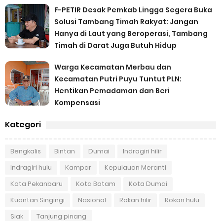
F-PETIR Desak Pemkab Lingga Segera Buka
Solusi Tambang Timah Rakyat: Jangan
Hanya di Laut yang Beroperasi, Tambang
Timah di Darat Juga Butuh Hidup
Warga Kecamatan Merbau dan
Kecamatan Putri Puyu Tuntut PLN:
Hentikan Pemadaman dan Beri
Kompensasi
Kategori
Bengkalis
Bintan
Dumai
Indragiri hilir
Indragiri hulu
Kampar
Kepulauan Meranti
Kota Pekanbaru
Kota Batam
Kota Dumai
Kuantan Singingi
Nasional
Rokan hilir
Rokan hulu
Siak
Tanjung pinang