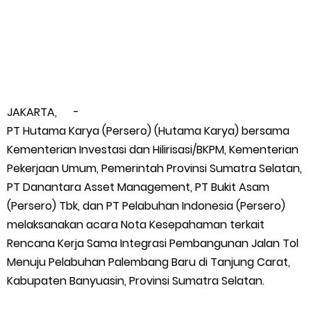
Wabup Meranti Serahkan Santunan BPJS Rp52 Juta,
Optimalisasi Pelaksanaan Program Jaminan Sosial
Ketenagakerjaan Diperkuat
JAKARTA, -
Usut Skandal Lahan Ulayat Desa Palas, Sekoci24.co Resmi
PT Hutama Karya (Persero) (Hutama Karya) bersama
Kementerian Investasi dan Hilirisasi/BKPM, Kementerian
Layangkan Surat Konfirmasi ke PT Arara Abadi.
Pekerjaan Umum, Pemerintah Provinsi Sumatra Selatan,
PT Danantara Asset Management, PT Bukit Asam
Meranti 2026, 30 Putra-Putri Terbaik Disiapkan Kibarkan Merah
(Persero) Tbk, dan PT Pelabuhan Indonesia (Persero)
melaksanakan acara Nota Kesepahaman terkait
Putih
Rencana Kerja Sama Integrasi Pembangunan Jalan Tol
Pulihkan Konektivitas Pascabencana, HKI Rampungkan
Menuju Pelabuhan Palembang Baru di Tanjung Carat,
Kabupaten Banyuasin, Provinsi Sumatra Selatan.
Penanganan Jalur Lembah Anai dan Malalak