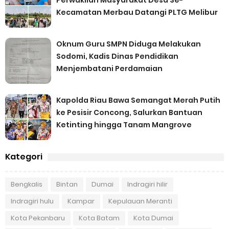
Perwakilan Masyarakat Desa Se-
Kecamatan Merbau Datangi PLTG Melibur
Oknum Guru SMPN Diduga Melakukan
Sodomi, Kadis Dinas Pendidikan
Menjembatani Perdamaian
Kapolda Riau Bawa Semangat Merah Putih
ke Pesisir Concong, Salurkan Bantuan
Ketinting hingga Tanam Mangrove
Kategori
Bengkalis
Bintan
Dumai
Indragiri hilir
Indragiri hulu
Kampar
Kepulauan Meranti
Kota Pekanbaru
Kota Batam
Kota Dumai