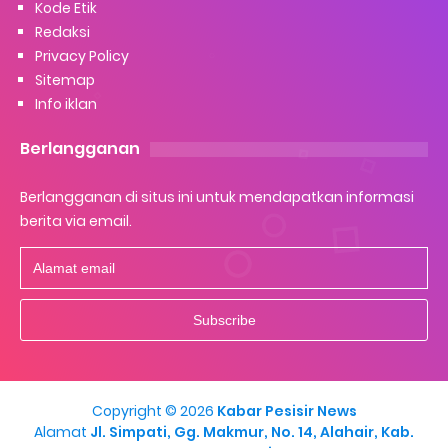
Kode Etik
Redaksi
Privacy Policy
Sitemap
Info iklan
Berlangganan
Berlangganan di situs ini untuk mendapatkan informasi
berita via email.
Copyright ©
2026
Kabar Pesisir News
Alamat
Jl. Simpati, Gg. Makmur, No. 14, Alahair, Kab.