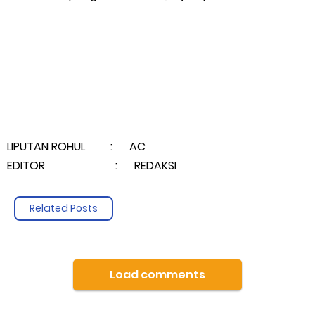
Musyawarah LAM Ke-3 Tualang Sukses, Zulkifli Z (Nomor Urut 1)
Resmi Terpilih Pimpin Lembaga Adat
Thursday, 6 August
LIPUTAN ROHUL : AC
EDITOR : REDAKSI
Related Posts
Load comments