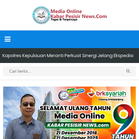
Kapolres Kepulauan Meranti Perkuat Sinergi Jelang Ekspedisi
Merah Putih Presisi Polda Riau.
Teluk Belitung Bagaikan Kota Mati Disaat Listrik Diberlakukan
Pemadaman Secara Bergilir, Mesin 600 kW Diharapkan Jadi
Solusi.
F-PETIR Desak Pemkab Lingga Segera Buka Solusi Tambang