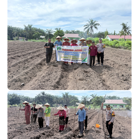
Meranti 2026, 30 Putra-Putri Terbaik Disiapkan Kibarkan Merah
Putih
Pulihkan Konektivitas Pascabencana, HKI Rampungkan
Penanganan Jalur Lembah Anai dan Malalak
Bupati Asmar Lepas 77 Kontingen Pramuka Meranti Ikuti
Jambore Nasional XII 2026 di Cibubur
Polres Kepulauan Meranti Gelar Ekspedisi Merah Putih" Jalin
Sinergitas dengan Insan Pers, Komunitas dan Mahasiswa
PLN Selat Panjang Minta Maaf, Janji Datangkan Mesin Sewa
Atasi Pemadaman di Merbau.