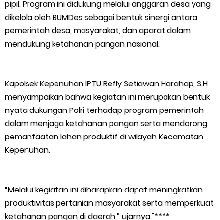
Kepulauan Meranti, Edukasi Anak TK Selamatkan Mangrove
pipil. Program ini didukung melalui anggaran desa yang
dikelola oleh BUMDes sebagai bentuk sinergi antara
dan Gambut
pemerintah desa, masyarakat, dan aparat dalam
mendukung ketahanan pangan nasional.
Kapolres Kep. Meranti Besuk Tokoh Masyarakat H. Katan di
RSUD Selatpanjang
Kapolsek Kepenuhan IPTU Refly Setiawan Harahap, S.H
Polsek Sabak Auh Bersama UPTD Pertanian Siapkan Lahan
menyampaikan bahwa kegiatan ini merupakan bentuk
nyata dukungan Polri terhadap program pemerintah
Jagung 1,5 Hektare, Dukung Ketahanan Pangan
dalam menjaga ketahanan pangan serta mendorong
pemanfaatan lahan produktif di wilayah Kecamatan
Kepulauan Meranti Sambut Kapolres Baru dan Tamu Melaka
Kepenuhan.
dengan Tepung Tawar, Persaudaraan Serumpun Kian Erat
“Melalui kegiatan ini diharapkan dapat meningkatkan
Polsek Kawasan Pelabuhan Tembilahan Perkuat Ketahanan
produktivitas pertanian masyarakat serta memperkuat
Pangan Lewat Pendampingan Budidaya Jagung
ketahanan pangan di daerah,” ujarnya."****