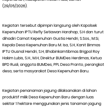
HUT IBI Ke-75, Bupati Asmar: Bidan Garda Terdepan Wujudkan
(29/05/2026).
Generasi Emas Indonesia 2045
Kegiatan tersebut dipimpin langsung oleh Kapolsek
Kepulauan Meranti Borong Tiga Prestasi di ADUJAK GenRe Riau
Kepenuhan IPTU Refly Setiawan Harahap, S.H dan turut
dihadiri Camat Kepenuhan Gustia Hendri, S.Sos., M.Si,
2026, Duta Putra Raih Juara Pertama
Kepala Desa Kepenuhan Baru M. Isa, S.H, Kanit Binmas
Bupati Asmar Buka Peluang Kolaborasi Meranti–Melaka di
IPTU Gusnal Hendri, S.H, Bhabinkamtibmas Brigpol Roy
Hakim Lubis, S.H., M.H, Direktur BUMDes Herdimas, Ketua
Bidang Ekonomi, Pendidikan, dan Pariwisata
BPD Rusli, anggota BUMDes, PPL Desa Pranto, perangkat
desa, serta masyarakat Desa Kepenuhan Baru.
Bencana Terus Mengancam, Pembangunan Jalan Tol
Bukittinggi–Padang Panjang–Sicincin Sangat Mendesak
Kegiatan penanaman jagung dilaksanakan di lahan
produktif milik Desa Kepenuhan Baru dengan luas
Green Policing Goes to School, Ketua Bhayangkari Cabang
sekitar 1 hektare menggunakan jenis tanaman jagung