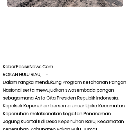
Warga Kecamatan Merbau dan Kecamatan Putri Puyu Tuntut
PLN: Hentikan Pemadaman dan Beri Kompensasi
FPMP.TB Bersama OPP Teluk Belitung, Dan Perwakilan
Masyarakat Desa Se- Kecamatan Merbau Datangi PLTG
Melibur
KabarPesisirNews.Com
ROKAN HULU RIAU, -
Bupati Asmar Perkuat Sinergi dengan Danposal Selatpanjang,
Dalam rangka mendukung Program Ketahanan Pangan
Nasional serta mewujudkan swasembada pangan
Bahas Stabilitas Wilayah dan Pembangunan Meranti
sebagaimana Asta Cita Presiden Republik Indonesia,
Kapolsek Kepenuhan bersama unsur Upika Kecamatan
44 Tim Berlaga di Banglas Barat Cup II, Pemkab Meranti
Kepenuhan melaksanakan kegiatan Penanaman
Jagung Kuartal II di Desa Kepenuhan Baru, Kecamatan
Dorong Lahirnya Atlet Berprestasi
Kepenuhan, Kabupaten Rokan Hulu, Jumat