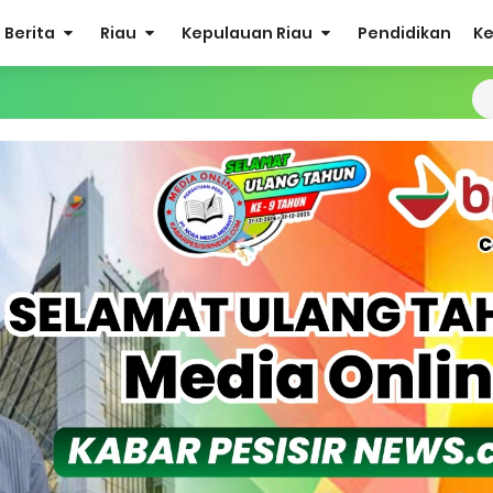
Berita
Riau
Kepulauan Riau
Pendidikan
K
 Polsek Merbau Sambangi Petani Umbi di Desa Mayang Sari.
 Bacalon Kades Baran Melintang
udidaya Tambak Udang Warga, Diperkirakan 60.000 Ekor
r Maju Bacalon Kades Alah air Kecamatan Tebing tinggi Berjalan
 Bakal Laksanakan Kerja Sama Menyambut Pemilu 2029
ea Siswa Untuk 8 Siswa SD Muhammadiyah 16 Jaksel
 Penuh Penerbitan Buku Sejarah Perjuangan Lahirnya Kabupate