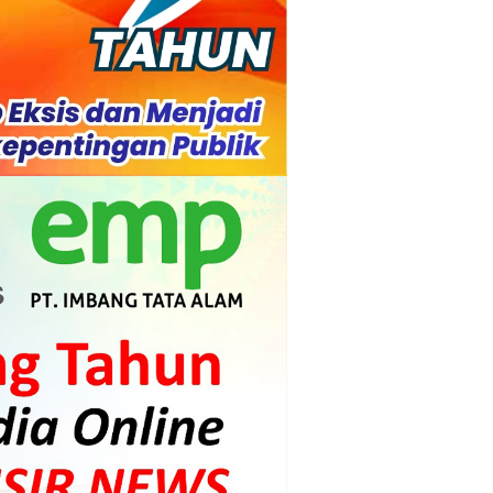
ah Kebakaran
 Diharapkan Jadi Solusi.
 Beroperasi, Tambang Timah di Darat
 Tangan Kemanusiaan
l Ketenagakerjaan Diperkuat
di.