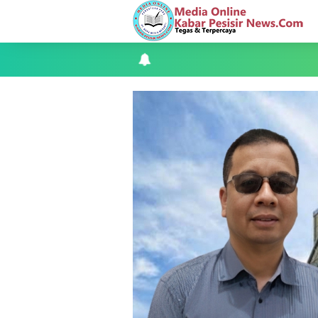
Dukung Swasembada Pangan Nasional,
Empat ( 4 ) Orang Putra Terbaik Maju
Bhabinkamtibmas Desa Banglas Cek B
Tiga Orang Putra Terbaik Desa Alah ai
LAMR Kepulauan Meranti dan Bawaslu
Perayaan HUT ke 14, PP IWO Bagikan B
Mantan Wakil Ketua DPRD Riau Dukung