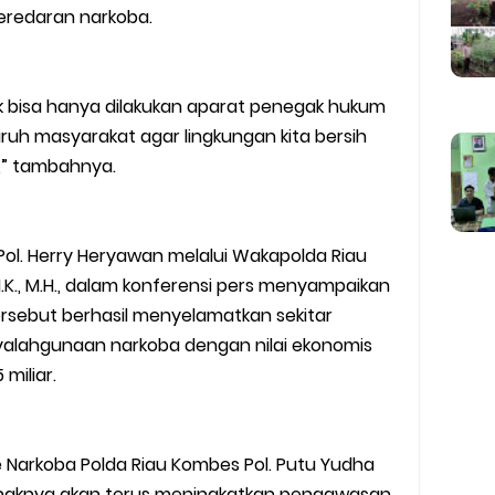
eredaran narkoba.
 bisa hanya dilakukan aparat penegak hukum
ruh masyarakat agar lingkungan kita bersih
,” tambahnya.
Pol. Herry Heryawan melalui Wakapolda Riau
 S.I.K., M.H., dalam konferensi pers menyampaikan
sebut berhasil menyelamatkan sekitar
yalahgunaan narkoba dengan nilai ekonomis
miliar.
e Narkoba Polda Riau Kombes Pol. Putu Yudha
haknya akan terus meningkatkan pengawasan