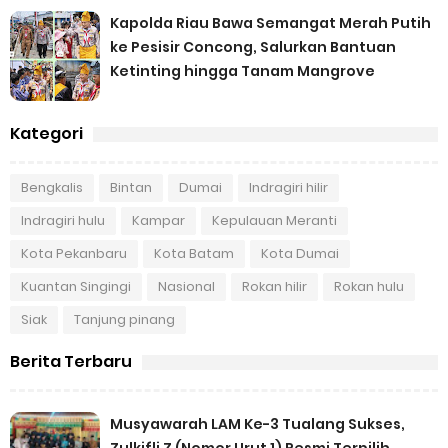
Kapolda Riau Bawa Semangat Merah Putih
ke Pesisir Concong, Salurkan Bantuan
Ketinting hingga Tanam Mangrove
Kategori
Bengkalis
Bintan
Dumai
Indragiri hilir
Indragiri hulu
Kampar
Kepulauan Meranti
Kota Pekanbaru
Kota Batam
Kota Dumai
Kuantan Singingi
Nasional
Rokan hilir
Rokan hulu
Siak
Tanjung pinang
Berita Terbaru
Musyawarah LAM Ke-3 Tualang Sukses,
Zulkifli Z (Nomor Urut 1) Resmi Terpilih