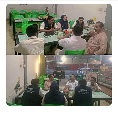
Meranti 2026, 30 Putra-Putri Terbaik Disiapkan Kibarkan Merah
Putih
Pulihkan Konektivitas Pascabencana, HKI Rampungkan
Penanganan Jalur Lembah Anai dan Malalak
Bupati Asmar Lepas 77 Kontingen Pramuka Meranti Ikuti
Jambore Nasional XII 2026 di Cibubur
Polres Kepulauan Meranti Gelar Ekspedisi Merah Putih" Jalin
Sinergitas dengan Insan Pers, Komunitas dan Mahasiswa
PLN Selat Panjang Minta Maaf, Janji Datangkan Mesin Sewa
Atasi Pemadaman di Merbau.