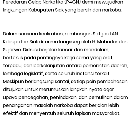
Peredaran Gelap Narkotika (P4GN) demi mewujudkan
HUT IBI Ke-75, Bupati Asmar: Bidan Garda Terdepan Wujudkan
lingkungan Kabupaten Siak yang bersih dari narkoba.
Generasi Emas Indonesia 2045
Dalam suasana keakraban, rombongan Satgas LAN
Kepulauan Meranti Borong Tiga Prestasi di ADUJAK GenRe Riau
Kabupaten Siak diterima langsung oleh H. Mahadar dan
2026, Duta Putra Raih Juara Pertama
Sujarwo. Diskusi berjalan lancar dan mendalam,
berfokus pada pentingnya kerja sama yang erat,
Bupati Asmar Buka Peluang Kolaborasi Meranti–Melaka di
terpadu, dan berkelanjutan antara pemerintah daerah,
lembaga legislatif, serta seluruh instansi terkait.
Bidang Ekonomi, Pendidikan, dan Pariwisata
Meskipun berlangsung santai, setiap poin pembahasan
ditujukan untuk merumuskan langkah nyata agar
Bencana Terus Mengancam, Pembangunan Jalan Tol
upaya pencegahan, penindakan, dan pemulihan dalam
Bukittinggi–Padang Panjang–Sicincin Sangat Mendesak
penanganan masalah narkoba dapat berjalan lebih
efektif dan menyentuh seluruh lapisan masyarakat.
Green Policing Goes to School, Ketua Bhayangkari Cabang