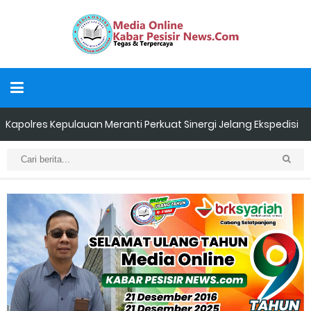
Kapolres Kepulauan Meranti Perkuat Sinergi Jelang Ekspedisi
Merah Putih Presisi Polda Riau.
Teluk Belitung Bagaikan Kota Mati Disaat Listrik Diberlakukan
Pemadaman Secara Bergilir, Mesin 600 kW Diharapkan Jadi
Solusi.
F-PETIR Desak Pemkab Lingga Segera Buka Solusi Tambang