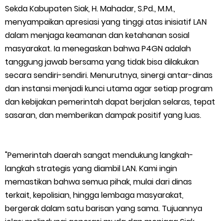
Kepulauan Meranti, Edukasi Anak TK Selamatkan Mangrove
Sekda Kabupaten Siak, H. Mahadar, S.Pd., M.M.,
menyampaikan apresiasi yang tinggi atas inisiatif LAN
dan Gambut
dalam menjaga keamanan dan ketahanan sosial
masyarakat. Ia menegaskan bahwa P4GN adalah
Kapolres Kep. Meranti Besuk Tokoh Masyarakat H. Katan di
tanggung jawab bersama yang tidak bisa dilakukan
RSUD Selatpanjang
secara sendiri-sendiri. Menurutnya, sinergi antar-dinas
dan instansi menjadi kunci utama agar setiap program
Polsek Sabak Auh Bersama UPTD Pertanian Siapkan Lahan
dan kebijakan pemerintah dapat berjalan selaras, tepat
sasaran, dan memberikan dampak positif yang luas.
Jagung 1,5 Hektare, Dukung Ketahanan Pangan
Kepulauan Meranti Sambut Kapolres Baru dan Tamu Melaka
"Pemerintah daerah sangat mendukung langkah-
dengan Tepung Tawar, Persaudaraan Serumpun Kian Erat
langkah strategis yang diambil LAN. Kami ingin
memastikan bahwa semua pihak, mulai dari dinas
Polsek Kawasan Pelabuhan Tembilahan Perkuat Ketahanan
terkait, kepolisian, hingga lembaga masyarakat,
bergerak dalam satu barisan yang sama. Tujuannya
Pangan Lewat Pendampingan Budidaya Jagung