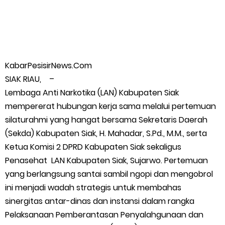
Warga Kecamatan Merbau dan Kecamatan Putri Puyu Tuntut
PLN: Hentikan Pemadaman dan Beri Kompensasi
KabarPesisirNews.Com
FPMP.TB Bersama OPP Teluk Belitung, Dan Perwakilan
SIAK RIAU, –
Masyarakat Desa Se- Kecamatan Merbau Datangi PLTG
Lembaga Anti Narkotika (LAN) Kabupaten Siak
mempererat hubungan kerja sama melalui pertemuan
Melibur
silaturahmi yang hangat bersama Sekretaris Daerah
(Sekda) Kabupaten Siak, H. Mahadar, S.Pd., M.M., serta
Bupati Asmar Perkuat Sinergi dengan Danposal Selatpanjang,
Ketua Komisi 2 DPRD Kabupaten Siak sekaligus
Penasehat LAN Kabupaten Siak, Sujarwo. Pertemuan
Bahas Stabilitas Wilayah dan Pembangunan Meranti
yang berlangsung santai sambil ngopi dan mengobrol
44 Tim Berlaga di Banglas Barat Cup II, Pemkab Meranti
ini menjadi wadah strategis untuk membahas
sinergitas antar-dinas dan instansi dalam rangka
Dorong Lahirnya Atlet Berprestasi
Pelaksanaan Pemberantasan Penyalahgunaan dan