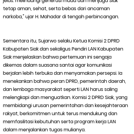
jelas: melindungi generasi muda dan menjaga Siak
tetap aman, sehat, serta bebas dari ancaman
Musyawarah LAM Ke-3 Tualang Sukses, Zulkifli Z (Nomor Urut 1)
narkoba," ujar H. Mahadar di tengah perbincangan.
Resmi Terpilih Pimpin Lembaga Adat
Thursday, 6 August
Sementara itu, Sujarwo selaku Ketua Komisi 2 DPRD
Kabupaten Siak dan sekaligus Pendiri LAN Kabupaten
Siak menjelaskan bahwa pertemuan ini sengaja
dikemas dalam suasana santai agar komunikasi
berjalan lebih terbuka dan menyamakan persepsi. Ia
menekankan bahwa peran DPRD, pemerintah daerah,
dan lembaga masyarakat seperti LAN harus saling
melengkapi dan menguatkan. Komisi 2 DPRD Siak, yang
membidangi urusan pemerintahan dan kesejahteraan
rakyat, berkomitmen untuk terus mendukung dan
memfasilitasi kebutuhan serta program kerja LAN
dalam menjalankan tugas mulianya.