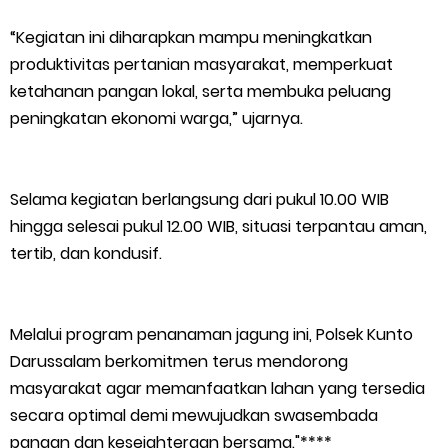
PLN: Hentikan Pemadaman dan Beri Kompensasi
“Kegiatan ini diharapkan mampu meningkatkan
produktivitas pertanian masyarakat, memperkuat
Polsek Tebing Tinggi Cek Ketahanan Pangan P2B Pertanian
ketahanan pangan lokal, serta membuka peluang
peningkatan ekonomi warga,” ujarnya.
Cabe Milik Warga
Monday, 10 August
Selama kegiatan berlangsung dari pukul 10.00 WIB
hingga selesai pukul 12.00 WIB, situasi terpantau aman,
tertib, dan kondusif.
Melalui program penanaman jagung ini, Polsek Kunto
Darussalam berkomitmen terus mendorong
masyarakat agar memanfaatkan lahan yang tersedia
secara optimal demi mewujudkan swasembada
pangan dan kesejahteraan bersama."****