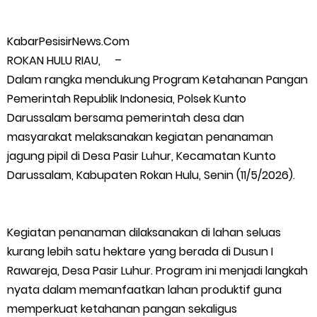
Musyawarah LAM Ke-3 Tualang Sukses, Zulkifli Z (Nomor Urut 1)
KabarPesisirNews.Com
Resmi Terpilih Pimpin Lembaga Adat
ROKAN HULU RIAU, –
Dalam rangka mendukung Program Ketahanan Pangan
Kapolres Kepulauan Meranti Perkuat Sinergi Jelang Ekspedisi
Pemerintah Republik Indonesia, Polsek Kunto
Darussalam bersama pemerintah desa dan
Merah Putih Presisi Polda Riau.
masyarakat melaksanakan kegiatan penanaman
jagung pipil di Desa Pasir Luhur, Kecamatan Kunto
Teluk Belitung Bagaikan Kota Mati Disaat Listrik Diberlakukan
Darussalam, Kabupaten Rokan Hulu, Senin (11/5/2026).
Pemadaman Secara Bergilir, Mesin 600 kW Diharapkan Jadi
Solusi.
Kegiatan penanaman dilaksanakan di lahan seluas
kurang lebih satu hektare yang berada di Dusun I
F-PETIR Desak Pemkab Lingga Segera Buka Solusi Tambang
Rawareja, Desa Pasir Luhur. Program ini menjadi langkah
nyata dalam memanfaatkan lahan produktif guna
Timah Rakyat: Jangan Hanya di Laut yang Beroperasi,
memperkuat ketahanan pangan sekaligus