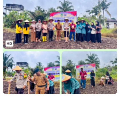
Alah air Kecamatan Tebing tinggi Berjalan lancar
LAMR Kepulauan Meranti dan Bawaslu Bakal Laksanakan Kerja
Sama Menyambut Pemilu 2029
Perayaan HUT ke 14, PP IWO Bagikan Bea Siswa Untuk 8 Siswa
SD Muhammadiyah 16 Jaksel
Mantan Wakil Ketua DPRD Riau Dukung Penuh Penerbitan Buku
Sejarah Perjuangan Lahirnya Kabupaten Kepulauan
MerantiMERANTI –
Apel Siaga Karhutla 2026 Digelar di Sabak Auh, Polsek dan
Forkopimcam Perkuat Kesiapsiagaan Cegah Kebakaran