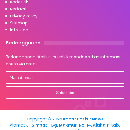
Kode Etik
Redaksi
Privacy Policy
Sitemap
Info iklan
Berlangganan
Berlangganan di situs ini untuk mendapatkan informasi
berita via email.
Copyright ©
2026
Kabar Pesisir News
Alamat
Jl. Simpati, Gg. Makmur, No. 14, Alahair, Kab.