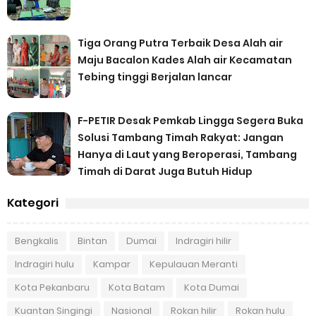
Tiga Orang Putra Terbaik Desa Alah air
Maju Bacalon Kades Alah air Kecamatan
Tebing tinggi Berjalan lancar
F-PETIR Desak Pemkab Lingga Segera Buka
Solusi Tambang Timah Rakyat: Jangan
Hanya di Laut yang Beroperasi, Tambang
Timah di Darat Juga Butuh Hidup
Kategori
Bengkalis
Bintan
Dumai
Indragiri hilir
Indragiri hulu
Kampar
Kepulauan Meranti
Kota Pekanbaru
Kota Batam
Kota Dumai
Kuantan Singingi
Nasional
Rokan hilir
Rokan hulu