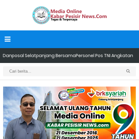
Danposal Selatpanjang BersamaPersonel Pos TNI Angkatan
Laut (Posal) Selatpanjang melaksanakan kegiatan sosial
berupa pengecatan dua unit rumah warga di kawasan
nelayan
LAMR Kepulauan Meranti Apresiasi Ekspedisi Merah Putih Presisi
Polda Riau yang Bernuansa Melayu