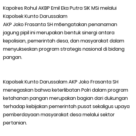
Putih
Kapolres Rohul AKBP Emil Eka Putra SIK MSi melalui
Pulihkan Konektivitas Pascabencana, HKI Rampungkan
Kapolsek Kunto Darussalam
AKP Joko Frasanta SH m6engatakan penanaman
Penanganan Jalur Lembah Anai dan Malalak
jagung pipil ini merupakan bentuk sinergi antara
kepolisian, pemerintah desa, dan masyarakat dalam
Bupati Asmar Lepas 77 Kontingen Pramuka Meranti Ikuti
menyukseskan program strategis nasional di bidang
pangan.
Jambore Nasional XII 2026 di Cibubur
Polres Kepulauan Meranti Gelar Ekspedisi Merah Putih" Jalin
Kapolsek Kunto Darussalam AKP Joko Frasanta SH
Sinergitas dengan Insan Pers, Komunitas dan Mahasiswa
menegaskan bahwa keterlibatan Polri dalam program
ketahanan pangan merupakan bagian dari dukungan
PLN Selat Panjang Minta Maaf, Janji Datangkan Mesin Sewa
terhadap kebijakan pemerintah pusat sekaligus upaya
pemberdayaan masyarakat desa melalui sektor
Atasi Pemadaman di Merbau.
pertanian.
Warga Kecamatan Merbau dan Kecamatan Putri Puyu Tuntut