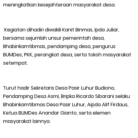
meningkatkan kesejahteraan masyarakat desa.
Tambang Timah di Darat Juga Butuh Hidup
Saat Duka Menyelimuti Korban Serangan Monyet, YBM PLN UP3
Kegiatan dihadiri diwakili Kanit Binmas, Ipda Juliar,
Rengat Bersama PW IWO Riau Ulurkan Tangan Kemanusiaan
bersama sejumlah unsur pemerintah desa,
Bhabinkamtibmas, pendamping desa, pengurus
Wabup Meranti Serahkan Santunan BPJS Rp52 Juta,
BUMDes, PKK, perangkat desa, serta tokoh masyarakat
setempat.
Optimalisasi Pelaksanaan Program Jaminan Sosial
Ketenagakerjaan Diperkuat
Turut hadir Sekretaris Desa Pasir Luhur Budiono,
Usut Skandal Lahan Ulayat Desa Palas, Sekoci24.co Resmi
Pendamping Desa Asmi, Bripka Ricardo Sibarani selaku
Bhabinkamtibmas Desa Pasir Luhur, Aipda Alif Firdaus,
Layangkan Surat Konfirmasi ke PT Arara Abadi.
Ketua BUMDes Anandar Gianto, serta elemen
masyarakat lainnya.
Meranti 2026, 30 Putra-Putri Terbaik Disiapkan Kibarkan Merah