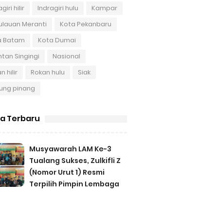
giri hilir
Indragiri hulu
Kampar
ulauan Meranti
Kota Pekanbaru
a Batam
Kota Dumai
tan Singingi
Nasional
n hilir
Rokan hulu
Siak
ung pinang
ta Terbaru
Musyawarah LAM Ke-3
Tualang Sukses, Zulkifli Z
(Nomor Urut 1) Resmi
Terpilih Pimpin Lembaga