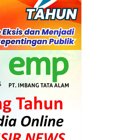
s dan Mahasiswa
mpensasi
i PLTG Melibur
gunan Meranti