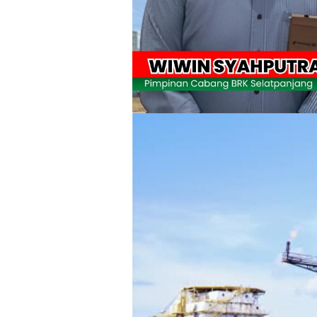
Meranti 2026, 30 Putra-Putri Terbaik D
Pulihkan Konektivitas Pascabencana,
Bupati Asmar Lepas 77 Kontingen Pramu
Polres Kepulauan Meranti Gelar Eksped
PLN Selat Panjang Minta Maaf, Janji
Warga Kecamatan Merbau dan Kecama
FPMP.TB Bersama OPP Teluk Belitung,
Bupati Asmar Perkuat Sinergi dengan
44 Tim Berlaga di Banglas Barat Cup II