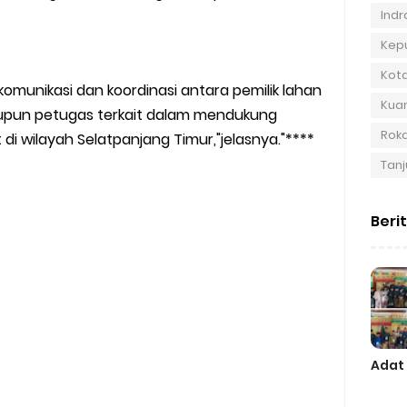
Indra
Kep
Kot
komunikasi dan koordinasi antara pemilik lahan
Kuan
pun petugas terkait dalam mendukung
Roka
i wilayah Selatpanjang Timur,"jelasnya."****
Tanj
Beri
Adat