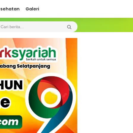
esehatan
Galeri
 Diharapkan Jadi Solusi.
 Beroperasi, Tambang Timah di Darat
 Tangan Kemanusiaan
l Ketenagakerjaan Diperkuat
di.