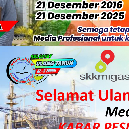
isiapkan Kibarkan Merah Putih
 HKI Rampungkan Penanganan Jalur Lembah Anai dan Malalak
ka Meranti Ikuti Jambore Nasional XII 2026 di Cibubur
isi Merah Putih" Jalin Sinergitas dengan Insan Pers, Komunita
 Datangkan Mesin Sewa Atasi Pemadaman di Merbau.
tan Putri Puyu Tuntut PLN: Hentikan Pemadaman dan Beri Ko
 Dan Perwakilan Masyarakat Desa Se- Kecamatan Merbau Datang
 Danposal Selatpanjang, Bahas Stabilitas Wilayah dan Pemban
, Pemkab Meranti Dorong Lahirnya Atlet Berprestasi