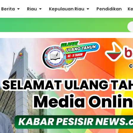
Berita
Riau
Kepulauan Riau
Pendidikan
K
ergi Jelang Ekspedisi Merah Putih Presisi Polda Riau.
at Listrik Diberlakukan Pemadaman Secara Bergilir, Mesin 600 kW
Buka Solusi Tambang Timah Rakyat: Jangan Hanya di Laut yang
gan Monyet, YBM PLN UP3 Rengat Bersama PW IWO Riau Ulurkan
S Rp52 Juta, Optimalisasi Pelaksanaan Program Jaminan Sosia
 Sekoci24.co Resmi Layangkan Surat Konfirmasi ke PT Arara Aba