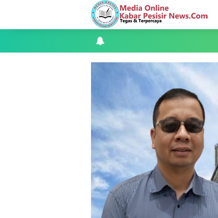
Kapolres Kepulauan Meranti Perkuat Sin
Teluk Belitung Bagaikan Kota Mati Disa
F-PETIR Desak Pemkab Lingga Segera 
Juga Butuh Hidup
Saat Duka Menyelimuti Korban Seran
Wabup Meranti Serahkan Santunan BPJ
Usut Skandal Lahan Ulayat Desa Palas,