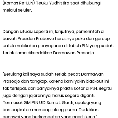
Masyarakat Desa Se- Kecamatan Merbau Datangi PLTG
(Kornas Re-LUN) Teuku Yudhistira saat dihubungi
melalui seluler.
Melibur
Bupati Asmar Perkuat Sinergi dengan Danposal Selatpanjang,
Dengan situasi seperti ini, lanjutnya, pemerintah di
bawah Presiden Prabowo harusnya peka dan gercep
Bahas Stabilitas Wilayah dan Pembangunan Meranti
untuk melakukan penyegaran di tubuh PLN yang sudah
44 Tim Berlaga di Banglas Barat Cup II, Pemkab Meranti
terlalu lama dikendalikan Darmawan Prasodjo.
Dorong Lahirnya Atlet Berprestasi
"Berulang kali saya sudah teriak, pecat Darmawan
HUT IBI Ke-75, Bupati Asmar: Bidan Garda Terdepan Wujudkan
Prasodjo dan tangkap. Karena kami yakin blackout ini
tak terlepas dari banyaknya praktik kotor di PLN. Begitu
Generasi Emas Indonesia 2045
juga dengan jajarannya, harus segera diganti.
Kepulauan Meranti Borong Tiga Prestasi di ADUJAK GenRe Riau
Termasuk GM PLN UID Sumut. Ganti, apalagi yang
bersangkutan memang jelang purna. Dudukkan
2026, Duta Putra Raih Juara Pertama
pegawai yang berkompeten yang ngerti kerja,"