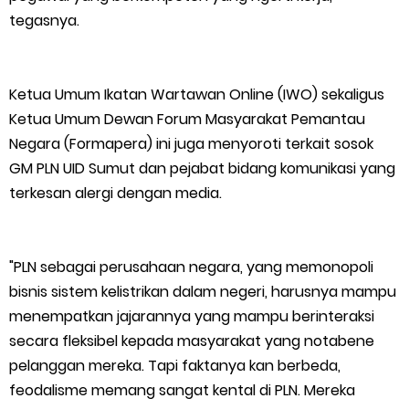
tegasnya.
Empat ( 4 ) Orang Putra Terbaik Maju Bacalon Kades Baran
Melintang
Ketua Umum Ikatan Wartawan Online (IWO) sekaligus
Ketua Umum Dewan Forum Masyarakat Pemantau
Saturday, 8 August
Negara (Formapera) ini juga menyoroti terkait sosok
GM PLN UID Sumut dan pejabat bidang komunikasi yang
terkesan alergi dengan media.
"PLN sebagai perusahaan negara, yang memonopoli
bisnis sistem kelistrikan dalam negeri, harusnya mampu
menempatkan jajarannya yang mampu berinteraksi
secara fleksibel kepada masyarakat yang notabene
pelanggan mereka. Tapi faktanya kan berbeda,
feodalisme memang sangat kental di PLN. Mereka