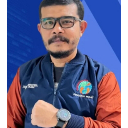
Kapolres Kepulauan Meranti Perkuat Sinergi Jelang Ekspedisi
Merah Putih Presisi Polda Riau.
Teluk Belitung Bagaikan Kota Mati Disaat Listrik Diberlakukan
Pemadaman Secara Bergilir, Mesin 600 kW Diharapkan Jadi
Solusi.
F-PETIR Desak Pemkab Lingga Segera Buka Solusi Tambang
Timah Rakyat: Jangan Hanya di Laut yang Beroperasi,
Tambang Timah di Darat Juga Butuh Hidup
Saat Duka Menyelimuti Korban Serangan Monyet, YBM PLN UP3
Rengat Bersama PW IWO Riau Ulurkan Tangan Kemanusiaan