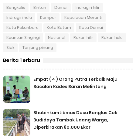
Bengkalis
Bintan
Dumai
Indragiri hilir
Indragiri hulu
Kampar
Kepulauan Meranti
Kota Pekanbaru
Kota Batam
Kota Dumai
Kuantan Singingi
Nasional
Rokan hilir
Rokan hulu
Siak
Tanjung pinang
Berita Terbaru
Empat ( 4 ) Orang Putra Terbaik Maju
Bacalon Kades Baran Melintang
Bhabinkamtibmas Desa Banglas Cek
Budidaya Tambak Udang Warga,
Diperkirakan 60.000 Ekor