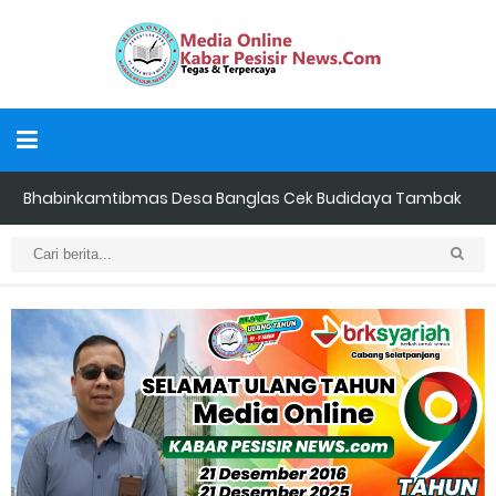
Bhabinkamtibmas Desa Banglas Cek Budidaya Tambak
Udang Warga, Diperkirakan 60.000 Ekor
Tiga Orang Putra Terbaik Desa Alah air Maju Bacalon Kades
Alah air Kecamatan Tebing tinggi Berjalan lancar
LAMR Kepulauan Meranti dan Bawaslu Bakal Laksanakan Kerja
Sama Menyambut Pemilu 2029