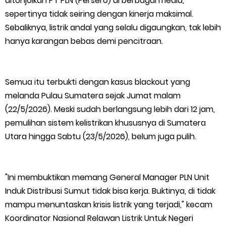
ditonjolkan PT PLN (Persero) di berbagai media,
Bupati Asmar Lepas 77 Kontingen Pramuka Meranti Ikuti
sepertinya tidak seiring dengan kinerja maksimal.
Sebaliknya, listrik andal yang selalu digaungkan, tak lebih
Jambore Nasional XII 2026 di Cibubur
hanya karangan bebas demi pencitraan.
Polres Kepulauan Meranti Gelar Ekspedisi Merah Putih" Jalin
Semua itu terbukti dengan kasus blackout yang
Sinergitas dengan Insan Pers, Komunitas dan Mahasiswa
melanda Pulau Sumatera sejak Jumat malam
PLN Selat Panjang Minta Maaf, Janji Datangkan Mesin Sewa
(22/5/2026). Meski sudah berlangsung lebih dari 12 jam,
pemulihan sistem kelistrikan khususnya di Sumatera
Atasi Pemadaman di Merbau.
Utara hingga Sabtu (23/5/2026), belum juga pulih.
Warga Kecamatan Merbau dan Kecamatan Putri Puyu Tuntut
"Ini membuktikan memang General Manager PLN Unit
PLN: Hentikan Pemadaman dan Beri Kompensasi
Induk Distribusi Sumut tidak bisa kerja. Buktinya, di tidak
FPMP.TB Bersama OPP Teluk Belitung, Dan Perwakilan
mampu menuntaskan krisis listrik yang terjadi," kecam
Koordinator Nasional Relawan Listrik Untuk Negeri