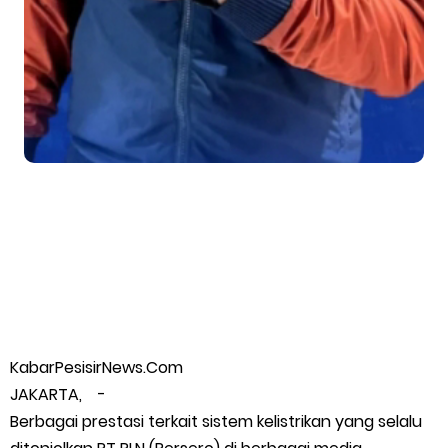
Wabup Meranti Serahkan Santunan BPJS Rp52 Juta,
Optimalisasi Pelaksanaan Program Jaminan Sosial
Ketenagakerjaan Diperkuat
Usut Skandal Lahan Ulayat Desa Palas, Sekoci24.co Resmi
Layangkan Surat Konfirmasi ke PT Arara Abadi.
Meranti 2026, 30 Putra-Putri Terbaik Disiapkan Kibarkan Merah
Putih
KabarPesisirNews.Com
Pulihkan Konektivitas Pascabencana, HKI Rampungkan
JAKARTA, -
Penanganan Jalur Lembah Anai dan Malalak
Berbagai prestasi terkait sistem kelistrikan yang selalu