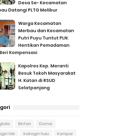
Desa Se- Kecamatan
au Datangi PLTG Melibur
Warga Kecamatan
Merbau dan Kecamatan
Putri Puyu Tuntut PLN:
Hentikan Pemadaman
Beri Kompensasi
Kapolres Kep. Meranti
Besuk Tokoh Masyarakat
H. Katan di RSUD
Selatpanjang
gori
kalis
Bintan
Dumai
giri hilir
Indragiri hulu
Kampar