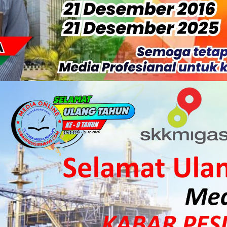
 Sekoci24.co Resmi Layangkan Surat Konfirmasi ke PT Arara Aba
isiapkan Kibarkan Merah Putih
 HKI Rampungkan Penanganan Jalur Lembah Anai dan Malalak
ka Meranti Ikuti Jambore Nasional XII 2026 di Cibubur
isi Merah Putih" Jalin Sinergitas dengan Insan Pers, Komunita
 Datangkan Mesin Sewa Atasi Pemadaman di Merbau.
tan Putri Puyu Tuntut PLN: Hentikan Pemadaman dan Beri Ko
 Dan Perwakilan Masyarakat Desa Se- Kecamatan Merbau Datang
 Danposal Selatpanjang, Bahas Stabilitas Wilayah dan Pemban