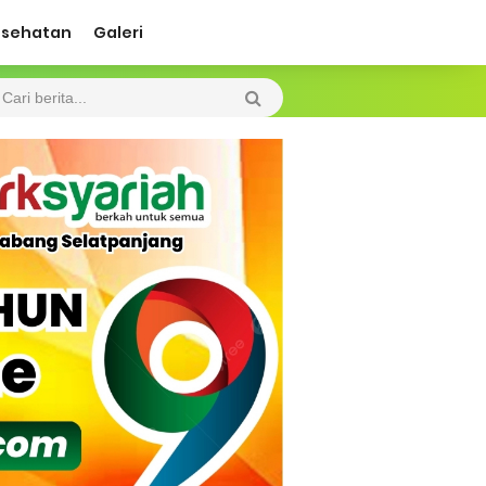
esehatan
Galeri
 Diharapkan Jadi Solusi.
 Beroperasi, Tambang Timah di Darat
 Tangan Kemanusiaan
l Ketenagakerjaan Diperkuat