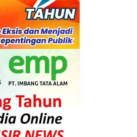
di.
s dan Mahasiswa
mpensasi
i PLTG Melibur
gunan Meranti