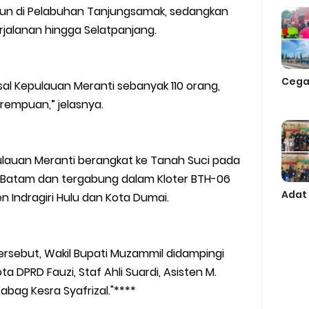
un di Pelabuhan Tanjungsamak, sedangkan
rjalanan hingga Selatpanjang.
Cega
asal Kepulauan Meranti sebanyak 110 orang,
perempuan,” jelasnya.
pulauan Meranti berangkat ke Tanah Suci pada
si Batam dan tergabung dalam Kloter BTH-06
Adat
 Indragiri Hulu dan Kota Dumai.
rsebut, Wakil Bupati Muzammil didampingi
ta DPRD Fauzi, Staf Ahli Suardi, Asisten M.
Kabag Kesra Syafrizal."****