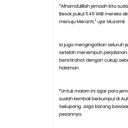
“Alhamdulillah jemaah kita su
Besok pukul 11.45 WIB mereka 
menuju Meranti,” ujar Muzamil.
Ia juga mengingatkan seluruh 
setelah menempuh perjalanan p
beristirahat dengan cukup se
halaman.
“Untuk malam ini agar para jem
sudah kembali berkumpul di Au
Sekupang. Jaga barang bawaan 
pesannya.