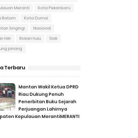
ulauan Meranti
Kota Pekanbaru
a Batam
Kota Dumai
tan Singingi
Nasional
n hilir
Rokan hulu
Siak
ung pinang
ta Terbaru
Mantan Wakil Ketua DPRD
Riau Dukung Penuh
Penerbitan Buku Sejarah
Perjuangan Lahirnya
paten Kepulauan MerantiMERANTI