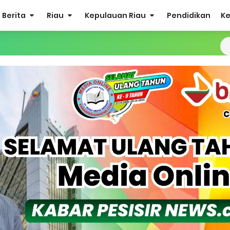
Berita
Riau
Kepulauan Riau
Pendidikan
K
ulkifli Z (Nomor Urut 1) Resmi Terpilih Pimpin Lembaga Adat
ergi Jelang Ekspedisi Merah Putih Presisi Polda Riau.
at Listrik Diberlakukan Pemadaman Secara Bergilir, Mesin 600 kW
Buka Solusi Tambang Timah Rakyat: Jangan Hanya di Laut yang
gan Monyet, YBM PLN UP3 Rengat Bersama PW IWO Riau Ulurkan
S Rp52 Juta, Optimalisasi Pelaksanaan Program Jaminan Sosia