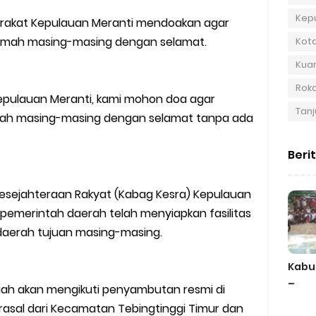
Kep
rakat Kepulauan Meranti mendoakan agar
 rumah masing-masing dengan selamat.
Kot
Kuan
Roka
epulauan Meranti, kami mohon doa agar
Tanj
umah masing-masing dengan selamat tanpa ada
Beri
Kesejahteraan Rakyat (Kabag Kesra) Kepulauan
 pemerintah daerah telah menyiapkan fasilitas
daerah tujuan masing-masing.
Kabu
–
aah akan mengikuti penyambutan resmi di
asal dari Kecamatan Tebingtinggi Timur dan