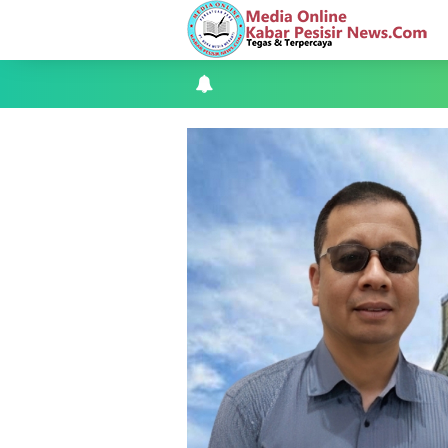
Musyawarah LAM Ke-3 Tualang Sukses, Z
Kapolres Kepulauan Meranti Perkuat Sin
Teluk Belitung Bagaikan Kota Mati Disa
F-PETIR Desak Pemkab Lingga Segera 
Juga Butuh Hidup
Saat Duka Menyelimuti Korban Seran
Wabup Meranti Serahkan Santunan BPJ