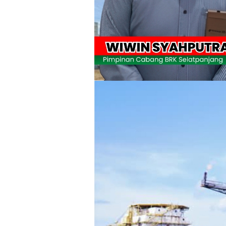
Usut Skandal Lahan Ulayat Desa Palas,
Meranti 2026, 30 Putra-Putri Terbaik D
Pulihkan Konektivitas Pascabencana,
Bupati Asmar Lepas 77 Kontingen Pramu
Polres Kepulauan Meranti Gelar Eksped
PLN Selat Panjang Minta Maaf, Janji
Warga Kecamatan Merbau dan Kecama
FPMP.TB Bersama OPP Teluk Belitung,
Bupati Asmar Perkuat Sinergi dengan