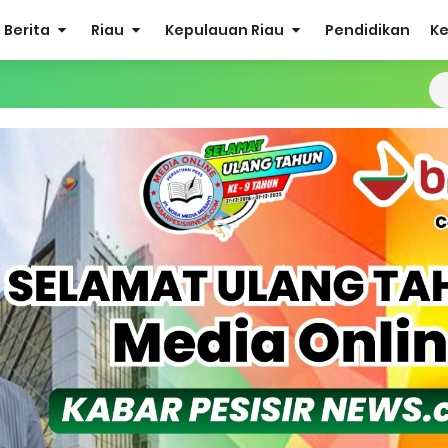
Berita
Riau
Kepulauan Riau
Pendidikan
K
ergi Jelang Ekspedisi Merah Putih Presisi Polda Riau.
at Listrik Diberlakukan Pemadaman Secara Bergilir, Mesin 600 kW
Buka Solusi Tambang Timah Rakyat: Jangan Hanya di Laut yang
gan Monyet, YBM PLN UP3 Rengat Bersama PW IWO Riau Ulurkan
S Rp52 Juta, Optimalisasi Pelaksanaan Program Jaminan Sosia
 Sekoci24.co Resmi Layangkan Surat Konfirmasi ke PT Arara Aba