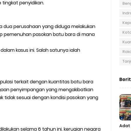
e tingkat penyidikan.
Beng
Indra
Kep
a dua perusahaan yang diduga melakukan
Kot
p pemenuhan pasokan batu bara di mana
Kuan
dalam kasus ini. Salah satunya ialah
Roka
Tanj
Beri
ulasi terkait dengan kuantitas batu bara
dugaan penyimpangan yang mengakibatkan
 tidak sesuai dengan kondisi pasokan yang
Adat
 dilakukan selama 6 tahun ini, kerugian negara