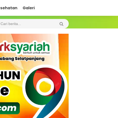
esehatan
Galeri
 Diharapkan Jadi Solusi.
 Beroperasi, Tambang Timah di Darat
 Tangan Kemanusiaan
l Ketenagakerjaan Diperkuat
di.