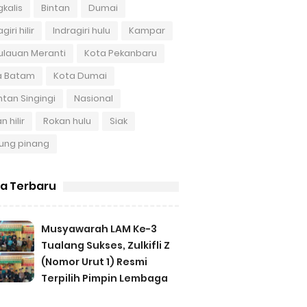
kalis
Bintan
Dumai
giri hilir
Indragiri hulu
Kampar
ulauan Meranti
Kota Pekanbaru
a Batam
Kota Dumai
tan Singingi
Nasional
n hilir
Rokan hulu
Siak
ung pinang
ta Terbaru
Musyawarah LAM Ke-3
Tualang Sukses, Zulkifli Z
(Nomor Urut 1) Resmi
Terpilih Pimpin Lembaga