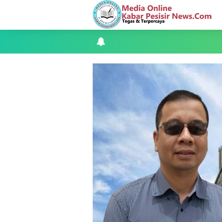
Kapolres Kepulauan Meranti Perkuat Sin
Teluk Belitung Bagaikan Kota Mati Disa
F-PETIR Desak Pemkab Lingga Segera 
Juga Butuh Hidup
Saat Duka Menyelimuti Korban Seran
Wabup Meranti Serahkan Santunan BPJ
Usut Skandal Lahan Ulayat Desa Palas,