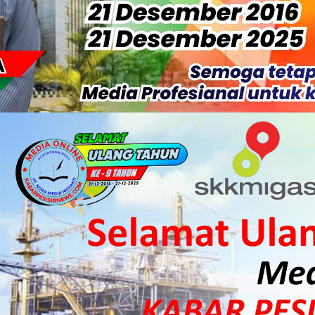
isiapkan Kibarkan Merah Putih
 HKI Rampungkan Penanganan Jalur Lembah Anai dan Malalak
ka Meranti Ikuti Jambore Nasional XII 2026 di Cibubur
isi Merah Putih" Jalin Sinergitas dengan Insan Pers, Komunita
 Datangkan Mesin Sewa Atasi Pemadaman di Merbau.
tan Putri Puyu Tuntut PLN: Hentikan Pemadaman dan Beri Ko
 Dan Perwakilan Masyarakat Desa Se- Kecamatan Merbau Datang
 Danposal Selatpanjang, Bahas Stabilitas Wilayah dan Pemban
, Pemkab Meranti Dorong Lahirnya Atlet Berprestasi