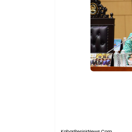
KabarPesisirNews.Com