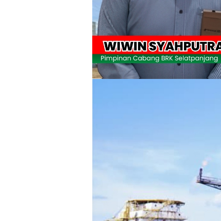
Meranti 2026, 30 Putra-Putri Terbaik D
Pulihkan Konektivitas Pascabencana,
Bupati Asmar Lepas 77 Kontingen Pramu
Polres Kepulauan Meranti Gelar Eksped
PLN Selat Panjang Minta Maaf, Janji
Warga Kecamatan Merbau dan Kecama
FPMP.TB Bersama OPP Teluk Belitung,
Bupati Asmar Perkuat Sinergi dengan
44 Tim Berlaga di Banglas Barat Cup II