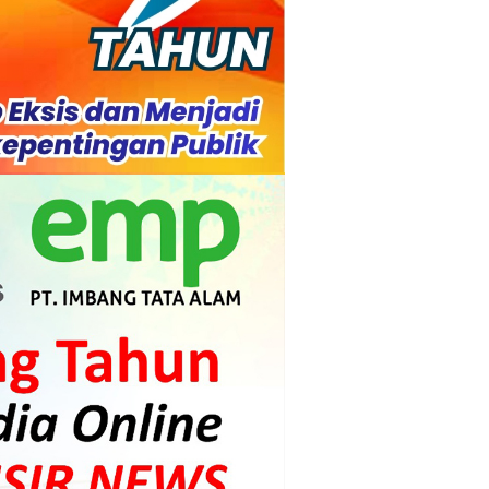
s dan Mahasiswa
mpensasi
i PLTG Melibur
gunan Meranti