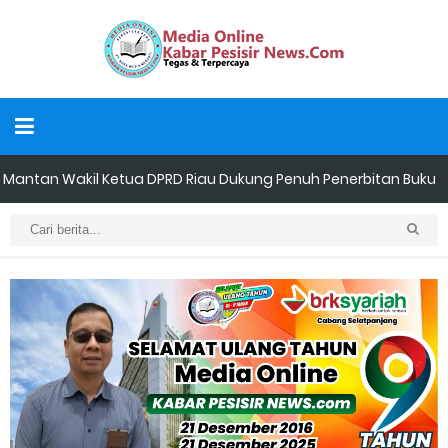
Apel Siaga Karhutla 2026 Digelar di Sabak Auh, Polsek dan
Forkopimcam Perkuat Kesiapsiagaan Cegah Kebakaran
Musyawarah LAM Ke-3 Tualang Sukses, Zulkifli Z (Nomor Urut 1)
Resmi Terpilih Pimpin Lembaga Adat
Kapolres Kepulauan Meranti Perkuat Sinergi Jelang Ekspedisi
Merah Putih Presisi Polda Riau.