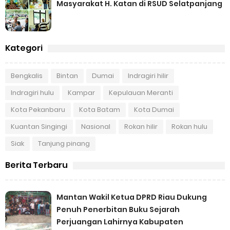
Masyarakat H. Katan di RSUD Selatpanjang
Kategori
Bengkalis
Bintan
Dumai
Indragiri hilir
Indragiri hulu
Kampar
Kepulauan Meranti
Kota Pekanbaru
Kota Batam
Kota Dumai
Kuantan Singingi
Nasional
Rokan hilir
Rokan hulu
Siak
Tanjung pinang
Berita Terbaru
Mantan Wakil Ketua DPRD Riau Dukung
Penuh Penerbitan Buku Sejarah
Perjuangan Lahirnya Kabupaten