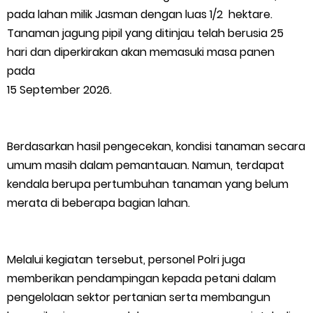
Bupati Asmar Perkuat Sinergi dengan Danposal Selatpanjang,
pada lahan milik Jasman dengan luas 1/2 hektare.
Tanaman jagung pipil yang ditinjau telah berusia 25
Bahas Stabilitas Wilayah dan Pembangunan Meranti
hari dan diperkirakan akan memasuki masa panen
pada
44 Tim Berlaga di Banglas Barat Cup II, Pemkab Meranti
15 September 2026.
Dorong Lahirnya Atlet Berprestasi
Berdasarkan hasil pengecekan, kondisi tanaman secara
HUT IBI Ke-75, Bupati Asmar: Bidan Garda Terdepan Wujudkan
umum masih dalam pemantauan. Namun, terdapat
Generasi Emas Indonesia 2045
kendala berupa pertumbuhan tanaman yang belum
merata di beberapa bagian lahan.
Kepulauan Meranti Borong Tiga Prestasi di ADUJAK GenRe Riau
2026, Duta Putra Raih Juara Pertama
Melalui kegiatan tersebut, personel Polri juga
memberikan pendampingan kepada petani dalam
Bupati Asmar Buka Peluang Kolaborasi Meranti–Melaka di
pengelolaan sektor pertanian serta membangun