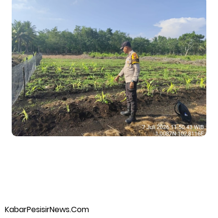
Optimalisasi Pelaksanaan Program Jaminan Sosial
Ketenagakerjaan Diperkuat
Usut Skandal Lahan Ulayat Desa Palas, Sekoci24.co Resmi
Layangkan Surat Konfirmasi ke PT Arara Abadi.
Meranti 2026, 30 Putra-Putri Terbaik Disiapkan Kibarkan Merah
Putih
Pulihkan Konektivitas Pascabencana, HKI Rampungkan
Penanganan Jalur Lembah Anai dan Malalak
Bupati Asmar Lepas 77 Kontingen Pramuka Meranti Ikuti
KabarPesisirNews.Com
Jambore Nasional XII 2026 di Cibubur