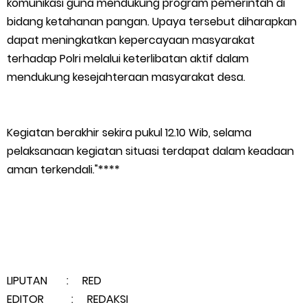
Bidang Ekonomi, Pendidikan, dan Pariwisata
komunikasi guna mendukung program pemerintah di
bidang ketahanan pangan. Upaya tersebut diharapkan
Bencana Terus Mengancam, Pembangunan Jalan Tol
dapat meningkatkan kepercayaan masyarakat
terhadap Polri melalui keterlibatan aktif dalam
Bukittinggi–Padang Panjang–Sicincin Sangat Mendesak
mendukung kesejahteraan masyarakat desa.
Green Policing Goes to School, Ketua Bhayangkari Cabang
Kegiatan berakhir sekira pukul 12.10 Wib, selama
Kepulauan Meranti, Edukasi Anak TK Selamatkan Mangrove
pelaksanaan kegiatan situasi terdapat dalam keadaan
dan Gambut
aman terkendali."****
Kapolres Kep. Meranti Besuk Tokoh Masyarakat H. Katan di
RSUD Selatpanjang
Polsek Sabak Auh Bersama UPTD Pertanian Siapkan Lahan
LIPUTAN : RED
Jagung 1,5 Hektare, Dukung Ketahanan Pangan
EDITOR : REDAKSI