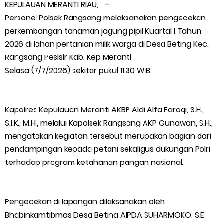
KEPULAUAN MERANTI RIAU, –
Polres Kepulauan Meranti Gelar Ekspedisi Merah Putih" Jalin
Personel Polsek Rangsang melaksanakan pengecekan
perkembangan tanaman jagung pipil Kuartal I Tahun
Sinergitas dengan Insan Pers, Komunitas dan Mahasiswa
2026 di lahan pertanian milik warga di Desa Beting Kec.
Rangsang Pesisir Kab. Kep Meranti
PLN Selat Panjang Minta Maaf, Janji Datangkan Mesin Sewa
Selasa (7/7/2026) sekitar pukul 11.30 WIB.
Atasi Pemadaman di Merbau.
Kapolres Kepulauan Meranti AKBP Aldi Alfa Faroqi, S.H.,
Warga Kecamatan Merbau dan Kecamatan Putri Puyu Tuntut
S.I.K., M.H., melalui Kapolsek Rangsang AKP Gunawan, S.H.,
PLN: Hentikan Pemadaman dan Beri Kompensasi
mengatakan kegiatan tersebut merupakan bagian dari
pendampingan kepada petani sekaligus dukungan Polri
FPMP.TB Bersama OPP Teluk Belitung, Dan Perwakilan
terhadap program ketahanan pangan nasional.
Masyarakat Desa Se- Kecamatan Merbau Datangi PLTG
Pengecekan di lapangan dilaksanakan oleh
Melibur
Bhabinkamtibmas Desa Beting AIPDA SUHARMOKO, S.E