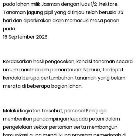
pada lahan milik Jasman dengan luas 1/2 hektare.
Meranti 2026, 30 Putra-Putri Terbaik Disiapkan Kibarkan Merah
Tanaman jagung pipil yang ditinjau telah berusia 25
hari dan diperkirakan akan memasuki masa panen
Putih
pada
Pulihkan Konektivitas Pascabencana, HKI Rampungkan
15 September 2026.
Penanganan Jalur Lembah Anai dan Malalak
Berdasarkan hasil pengecekan, kondisi tanaman secara
Bupati Asmar Lepas 77 Kontingen Pramuka Meranti Ikuti
umum masih dalam pemantauan. Namun, terdapat
kendala berupa pertumbuhan tanaman yang belum
Jambore Nasional XII 2026 di Cibubur
merata di beberapa bagian lahan.
Polres Kepulauan Meranti Gelar Ekspedisi Merah Putih" Jalin
Sinergitas dengan Insan Pers, Komunitas dan Mahasiswa
Melalui kegiatan tersebut, personel Polri juga
memberikan pendampingan kepada petani dalam
PLN Selat Panjang Minta Maaf, Janji Datangkan Mesin Sewa
pengelolaan sektor pertanian serta membangun
komunikasi guna mendukung program pemerintah di