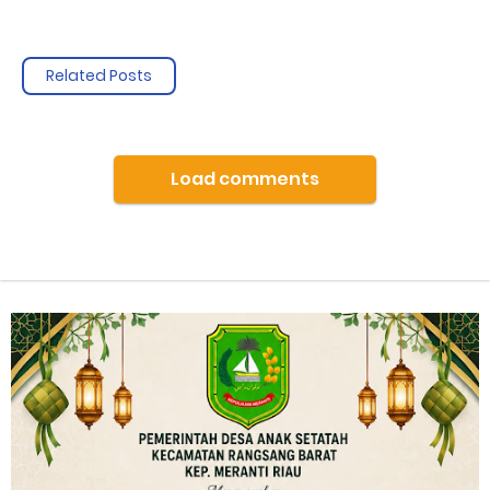
Ekspedisi merah putih presisi,polda riau tembus pulau
Related Posts
rangsang,hadirkan negara di teras NKRI
Sunday, 9 August
Load comments