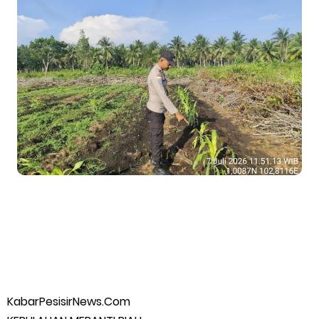
Apel Siaga Karhutla 2026 Digelar di Sabak Auh, Polsek dan
Forkopimcam Perkuat Kesiapsiagaan Cegah Kebakaran
Musyawarah LAM Ke-3 Tualang Sukses, Zulkifli Z (Nomor Urut 1)
Resmi Terpilih Pimpin Lembaga Adat
Kapolres Kepulauan Meranti Perkuat Sinergi Jelang Ekspedisi
Merah Putih Presisi Polda Riau.
Teluk Belitung Bagaikan Kota Mati Disaat Listrik Diberlakukan
Pemadaman Secara Bergilir, Mesin 600 kW Diharapkan Jadi
Solusi.
KabarPesisirNews.Com
F-PETIR Desak Pemkab Lingga Segera Buka Solusi Tambang