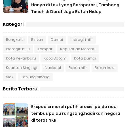
Hanya di Laut yang Beroperasi, Tambang
Timah di Darat Juga Butuh Hidup
Kategori
Bengkalis
Bintan
Dumai
Indragiri hilir
Indragiri hulu
Kampar
Kepulauan Meranti
Kota Pekanbaru
Kota Batam
Kota Dumai
Kuantan Singingi
Nasional
Rokan hilir
Rokan hulu
Siak
Tanjung pinang
Berita Terbaru
Ekspedisi merah putih presisi,polda riau
tembus pulau rangsang,hadirkan negara
di teras NKRI