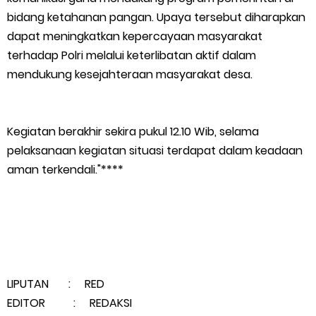
Atasi Pemadaman di Merbau.
bidang ketahanan pangan. Upaya tersebut diharapkan
dapat meningkatkan kepercayaan masyarakat
Warga Kecamatan Merbau dan Kecamatan Putri Puyu Tuntut
terhadap Polri melalui keterlibatan aktif dalam
PLN: Hentikan Pemadaman dan Beri Kompensasi
mendukung kesejahteraan masyarakat desa.
FPMP.TB Bersama OPP Teluk Belitung, Dan Perwakilan
Kegiatan berakhir sekira pukul 12.10 Wib, selama
Masyarakat Desa Se- Kecamatan Merbau Datangi PLTG
pelaksanaan kegiatan situasi terdapat dalam keadaan
aman terkendali."****
Melibur
Bupati Asmar Perkuat Sinergi dengan Danposal Selatpanjang,
Bahas Stabilitas Wilayah dan Pembangunan Meranti
44 Tim Berlaga di Banglas Barat Cup II, Pemkab Meranti
LIPUTAN : RED
EDITOR : REDAKSI
Dorong Lahirnya Atlet Berprestasi