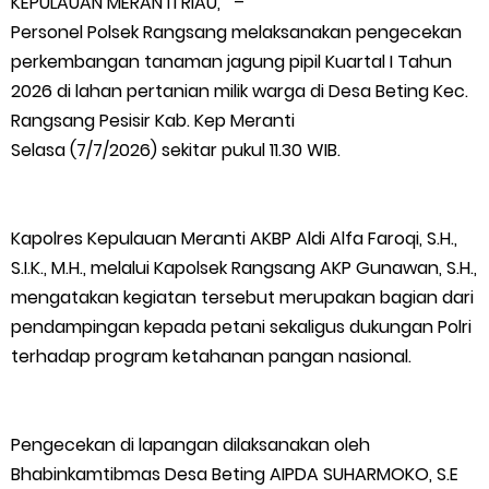
KEPULAUAN MERANTI RIAU, –
Personel Polsek Rangsang melaksanakan pengecekan
Timah Rakyat: Jangan Hanya di Laut yang Beroperasi,
perkembangan tanaman jagung pipil Kuartal I Tahun
2026 di lahan pertanian milik warga di Desa Beting Kec.
Tambang Timah di Darat Juga Butuh Hidup
Rangsang Pesisir Kab. Kep Meranti
Saat Duka Menyelimuti Korban Serangan Monyet, YBM PLN UP3
Selasa (7/7/2026) sekitar pukul 11.30 WIB.
Rengat Bersama PW IWO Riau Ulurkan Tangan Kemanusiaan
Kapolres Kepulauan Meranti AKBP Aldi Alfa Faroqi, S.H.,
Wabup Meranti Serahkan Santunan BPJS Rp52 Juta,
S.I.K., M.H., melalui Kapolsek Rangsang AKP Gunawan, S.H.,
mengatakan kegiatan tersebut merupakan bagian dari
Optimalisasi Pelaksanaan Program Jaminan Sosial
pendampingan kepada petani sekaligus dukungan Polri
Ketenagakerjaan Diperkuat
terhadap program ketahanan pangan nasional.
Usut Skandal Lahan Ulayat Desa Palas, Sekoci24.co Resmi
Pengecekan di lapangan dilaksanakan oleh
Layangkan Surat Konfirmasi ke PT Arara Abadi.
Bhabinkamtibmas Desa Beting AIPDA SUHARMOKO, S.E