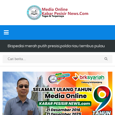
Dukung Swasembada Pangan Nasional, Polsek Merbau
Sambangi Petani Umbi di Desa Mayang Sari.
Empat ( 4 ) Orang Putra Terbaik Maju Bacalon Kades Baran
Melintang
Bhabinkamtibmas Desa Banglas Cek Budidaya Tambak
Udang Warga, Diperkirakan 60.000 Ekor