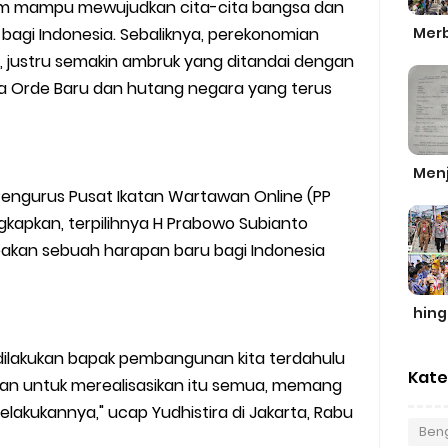
lum mampu mewujudkan cita-cita bangsa dan
Merb
bagi Indonesia. Sebaliknya, perekonomian
a, justru semakin ambruk yang ditandai dengan
ra Orde Baru dan hutang negara yang terus
Men
 Pengurus Pusat Ikatan Wartawan Online (PP
kapkan, terpilihnya H Prabowo Subianto
upakan sebuah harapan baru bagi Indonesia
hin
dilakukan bapak pembangunan kita terdahulu
Kate
. Dan untuk merealisasikan itu semua, memang
kukannya," ucap Yudhistira di Jakarta, Rabu
Beng