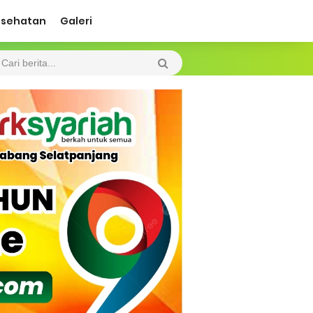
esehatan
Galeri
 Diharapkan Jadi Solusi.
 Beroperasi, Tambang Timah di Darat
 Tangan Kemanusiaan
l Ketenagakerjaan Diperkuat
di.