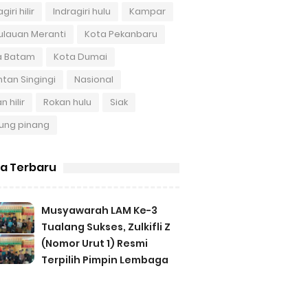
giri hilir
Indragiri hulu
Kampar
ulauan Meranti
Kota Pekanbaru
a Batam
Kota Dumai
tan Singingi
Nasional
n hilir
Rokan hulu
Siak
ung pinang
ta Terbaru
Musyawarah LAM Ke-3
Tualang Sukses, Zulkifli Z
(Nomor Urut 1) Resmi
Terpilih Pimpin Lembaga