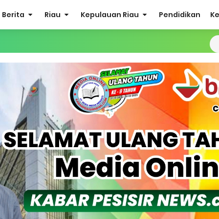
Berita
Riau
Kepulauan Riau
Pendidikan
K
ergi Jelang Ekspedisi Merah Putih Presisi Polda Riau.
at Listrik Diberlakukan Pemadaman Secara Bergilir, Mesin 600 kW
Buka Solusi Tambang Timah Rakyat: Jangan Hanya di Laut yang
gan Monyet, YBM PLN UP3 Rengat Bersama PW IWO Riau Ulurkan
S Rp52 Juta, Optimalisasi Pelaksanaan Program Jaminan Sosia
 Sekoci24.co Resmi Layangkan Surat Konfirmasi ke PT Arara Aba