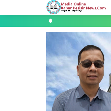
Kapolres Kepulauan Meranti Perkuat Sin
Teluk Belitung Bagaikan Kota Mati Disa
F-PETIR Desak Pemkab Lingga Segera 
Juga Butuh Hidup
Saat Duka Menyelimuti Korban Seran
Wabup Meranti Serahkan Santunan BPJ
Usut Skandal Lahan Ulayat Desa Palas,