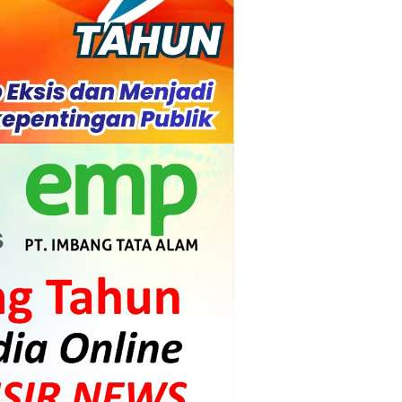
s dan Mahasiswa
mpensasi
i PLTG Melibur
gunan Meranti