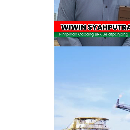
Meranti 2026, 30 Putra-Putri Terbaik D
Pulihkan Konektivitas Pascabencana,
Bupati Asmar Lepas 77 Kontingen Pramu
Polres Kepulauan Meranti Gelar Eksped
PLN Selat Panjang Minta Maaf, Janji
Warga Kecamatan Merbau dan Kecama
FPMP.TB Bersama OPP Teluk Belitung,
Bupati Asmar Perkuat Sinergi dengan
44 Tim Berlaga di Banglas Barat Cup II