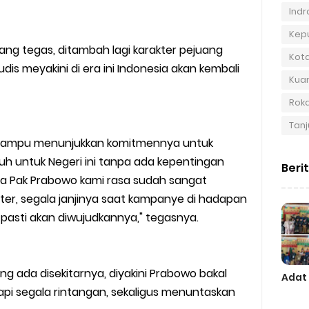
Indra
Kep
yang tegas, ditambah lagi karakter pejuang
Kot
is meyakini di era ini Indonesia akan kembali
Kuan
Roka
Tanj
 mampu menunjukkan komitmennya untuk
uh untuk Negeri ini tanpa ada kepentingan
Beri
na Pak Prabowo kami rasa sudah sangat
ter, segala janjinya saat kampanye di hadapan
 pasti akan diwujudkannya," tegasnya.
g ada disekitarnya, diyakini Prabowo bakal
Adat
pi segala rintangan, sekaligus menuntaskan