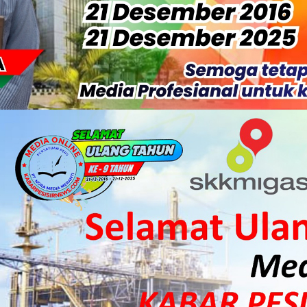
isiapkan Kibarkan Merah Putih
 HKI Rampungkan Penanganan Jalur Lembah Anai dan Malalak
ka Meranti Ikuti Jambore Nasional XII 2026 di Cibubur
isi Merah Putih" Jalin Sinergitas dengan Insan Pers, Komunita
 Datangkan Mesin Sewa Atasi Pemadaman di Merbau.
tan Putri Puyu Tuntut PLN: Hentikan Pemadaman dan Beri Ko
 Dan Perwakilan Masyarakat Desa Se- Kecamatan Merbau Datang
 Danposal Selatpanjang, Bahas Stabilitas Wilayah dan Pemban
, Pemkab Meranti Dorong Lahirnya Atlet Berprestasi