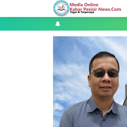
Teluk Belitung Bagaikan Kota Mati Disa
F-PETIR Desak Pemkab Lingga Segera 
Juga Butuh Hidup
Saat Duka Menyelimuti Korban Seran
Wabup Meranti Serahkan Santunan BPJ
Usut Skandal Lahan Ulayat Desa Palas,
Meranti 2026, 30 Putra-Putri Terbaik D