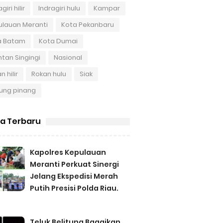
giri hilir
Indragiri hulu
Kampar
ulauan Meranti
Kota Pekanbaru
a Batam
Kota Dumai
tan Singingi
Nasional
n hilir
Rokan hulu
Siak
ung pinang
ta Terbaru
Kapolres Kepulauan
Meranti Perkuat Sinergi
Jelang Ekspedisi Merah
Putih Presisi Polda Riau.
Teluk Belitung Bagaikan