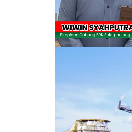
Pulihkan Konektivitas Pascabencana,
Bupati Asmar Lepas 77 Kontingen Pramu
Polres Kepulauan Meranti Gelar Eksped
PLN Selat Panjang Minta Maaf, Janji
Warga Kecamatan Merbau dan Kecama
FPMP.TB Bersama OPP Teluk Belitung,
Bupati Asmar Perkuat Sinergi dengan
44 Tim Berlaga di Banglas Barat Cup II
HUT IBI Ke-75, Bupati Asmar: Bidan G