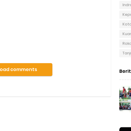
Indra
Kep
Kot
Kuan
Roka
Tanj
Load comments
Beri