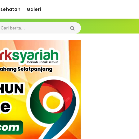
esehatan
Galeri
 Diharapkan Jadi Solusi.
 Beroperasi, Tambang Timah di Darat
 Tangan Kemanusiaan
l Ketenagakerjaan Diperkuat
di.