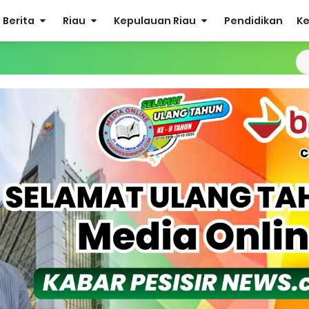
Berita
Riau
Kepulauan Riau
Pendidikan
K
at Listrik Diberlakukan Pemadaman Secara Bergilir, Mesin 600 kW
Buka Solusi Tambang Timah Rakyat: Jangan Hanya di Laut yang
gan Monyet, YBM PLN UP3 Rengat Bersama PW IWO Riau Ulurkan
S Rp52 Juta, Optimalisasi Pelaksanaan Program Jaminan Sosia
 Sekoci24.co Resmi Layangkan Surat Konfirmasi ke PT Arara Aba
isiapkan Kibarkan Merah Putih