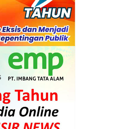
s dan Mahasiswa
mpensasi
i PLTG Melibur
gunan Meranti