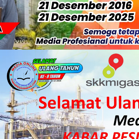
 HKI Rampungkan Penanganan Jalur Lembah Anai dan Malalak
ka Meranti Ikuti Jambore Nasional XII 2026 di Cibubur
isi Merah Putih" Jalin Sinergitas dengan Insan Pers, Komunita
 Datangkan Mesin Sewa Atasi Pemadaman di Merbau.
tan Putri Puyu Tuntut PLN: Hentikan Pemadaman dan Beri Ko
 Dan Perwakilan Masyarakat Desa Se- Kecamatan Merbau Datang
 Danposal Selatpanjang, Bahas Stabilitas Wilayah dan Pemban
, Pemkab Meranti Dorong Lahirnya Atlet Berprestasi
arda Terdepan Wujudkan Generasi Emas Indonesia 2045