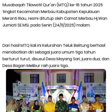
Musabaqah Tilawatil Qur'an (MTQ) ke-16 tahun 2025
Musyawarah LAM Ke-3 Tualang Sukses, Zulkifli Z (Nomor Urut 1)
tingkat Kecamatan Merbau Kabupaten Kepulauan
Meranti Riau, resmi ditutup oleh Camat Merbau Hj.Wan
Resmi Terpilih Pimpin Lembaga Adat
Jumiati SE.MSi, pada Senin (24/11/2025) malam.
Kapolres Kepulauan Meranti Perkuat Sinergi Jelang Ekspedisi
Merah Putih Presisi Polda Riau.
Dari hasil MTQ kali ini Kelurahan Teluk Belitung berhasil
menobatkan diri sebagai juara umum tiga tahun
Teluk Belitung Bagaikan Kota Mati Disaat Listrik Diberlakukan
berturut turut, disusul Desa Mayang Sari, juara dua, dan
Desa Bagan Melibur raih juara tiga.
Pemadaman Secara Bergilir, Mesin 600 kW Diharapkan Jadi
Solusi.
F-PETIR Desak Pemkab Lingga Segera Buka Solusi Tambang
Timah Rakyat: Jangan Hanya di Laut yang Beroperasi,