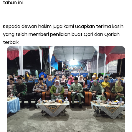
tahun ini.
PLN: Hentikan Pemadaman dan Beri Kompensasi
Polsek Tebing Tinggi Cek Ketahanan Pangan P2B Pertanian
Kepada dewan hakim juga kami ucapkan terima kasih
yang telah memberi penilaian buat Qori dan Qoriah
Cabe Milik Warga
terbaik.
Sunday, 9 August