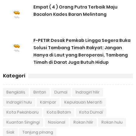
Empat ( 4 ) Orang Putra Terbaik Maju
Bacalon Kades Baran Melintang
F-PETIR Desak Pemkab Lingga Segera Buka
Solusi Tambang Timah Rakyat: Jangan
Hanya di Laut yang Beroperasi, Tambang
Timah di Darat Juga Butuh Hidup
Kategori
Bengkalis
Bintan
Dumai
Indragiri hilir
Indragiri hulu
Kampar
Kepulauan Meranti
Kota Pekanbaru
Kota Batam
Kota Dumai
Kuantan Singingi
Nasional
Rokan hilir
Rokan hulu
Siak
Tanjung pinang