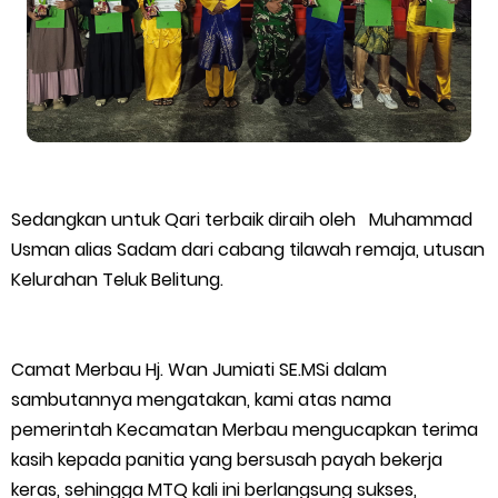
Tambang Timah di Darat Juga Butuh Hidup
Saat Duka Menyelimuti Korban Serangan Monyet, YBM PLN UP3
Rengat Bersama PW IWO Riau Ulurkan Tangan Kemanusiaan
Wabup Meranti Serahkan Santunan BPJS Rp52 Juta,
Sedangkan untuk Qari terbaik diraih oleh Muhammad
Optimalisasi Pelaksanaan Program Jaminan Sosial
Usman alias Sadam dari cabang tilawah remaja, utusan
Kelurahan Teluk Belitung.
Ketenagakerjaan Diperkuat
Usut Skandal Lahan Ulayat Desa Palas, Sekoci24.co Resmi
Camat Merbau Hj. Wan Jumiati SE.MSi dalam
Layangkan Surat Konfirmasi ke PT Arara Abadi.
sambutannya mengatakan, kami atas nama
pemerintah Kecamatan Merbau mengucapkan terima
Meranti 2026, 30 Putra-Putri Terbaik Disiapkan Kibarkan Merah
kasih kepada panitia yang bersusah payah bekerja
keras, sehingga MTQ kali ini berlangsung sukses,