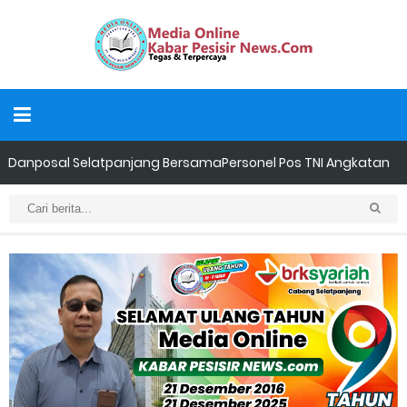
Danposal Selatpanjang BersamaPersonel Pos TNI Angkatan
Laut (Posal) Selatpanjang melaksanakan kegiatan sosial
berupa pengecatan dua unit rumah warga di kawasan
nelayan
LAMR Kepulauan Meranti Apresiasi Ekspedisi Merah Putih Presisi
Polda Riau yang Bernuansa Melayu