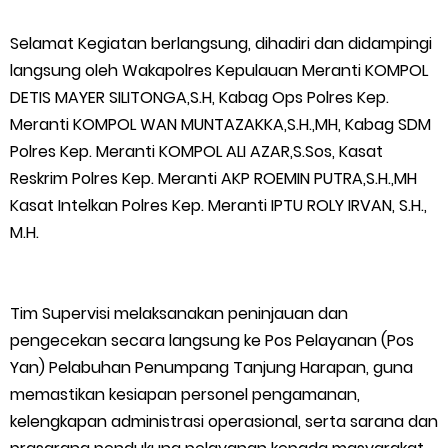
Masyarakat Desa Se- Kecamatan Merbau Datangi PLTG
Selamat Kegiatan berlangsung, dihadiri dan didampingi
Melibur
langsung oleh Wakapolres Kepulauan Meranti KOMPOL
DETIS MAYER SILITONGA,S.H, Kabag Ops Polres Kep.
Bupati Asmar Perkuat Sinergi dengan Danposal Selatpanjang,
Meranti KOMPOL WAN MUNTAZAKKA,S.H.,MH, Kabag SDM
Bahas Stabilitas Wilayah dan Pembangunan Meranti
Polres Kep. Meranti KOMPOL ALI AZAR,S.Sos, Kasat
Reskrim Polres Kep. Meranti AKP ROEMIN PUTRA,S.H.,MH
44 Tim Berlaga di Banglas Barat Cup II, Pemkab Meranti
Kasat Intelkan Polres Kep. Meranti IPTU ROLY IRVAN, S.H.,
M.H.
Dorong Lahirnya Atlet Berprestasi
HUT IBI Ke-75, Bupati Asmar: Bidan Garda Terdepan Wujudkan
Tim Supervisi melaksanakan peninjauan dan
pengecekan secara langsung ke Pos Pelayanan (Pos
Generasi Emas Indonesia 2045
Yan) Pelabuhan Penumpang Tanjung Harapan, guna
Kepulauan Meranti Borong Tiga Prestasi di ADUJAK GenRe Riau
memastikan kesiapan personel pengamanan,
kelengkapan administrasi operasional, serta sarana dan
2026, Duta Putra Raih Juara Pertama