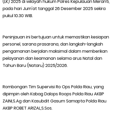
(LK) 2025 di wilayah hukum Polres Kepulauan Meranti,
Bupati Asmar Lepas 77 Kontingen Pramuka Meranti Ikuti
pada hari Jum'at tanggal 26 Desember 2025 sekira
pukul 10.30 WIB.
Jambore Nasional XII 2026 di Cibubur
Polres Kepulauan Meranti Gelar Ekspedisi Merah Putih" Jalin
Peninjauan ini bertujuan untuk memastikan kesiapan
Sinergitas dengan Insan Pers, Komunitas dan Mahasiswa
personel, sarana prasarana, dan langkah-langkah
pengamanan berjalan maksimal dalam memberikan
PLN Selat Panjang Minta Maaf, Janji Datangkan Mesin Sewa
pelayanan dan keamanan selama arus Natal dan
Tahun Baru (Nataru) 2025/2026.
Atasi Pemadaman di Merbau.
Warga Kecamatan Merbau dan Kecamatan Putri Puyu Tuntut
Rombongan Tim Supervisi Ro Ops Polda Riau, yang
dipimpin oleh Kabag Dalops Roops Polda Riau AKBP
PLN: Hentikan Pemadaman dan Beri Kompensasi
ZAINI,S.Ag dan Kasubdit Gasum Samapta Polda Riau
FPMP.TB Bersama OPP Teluk Belitung, Dan Perwakilan
AKBP ROBET ARIZAL,S.Sos.