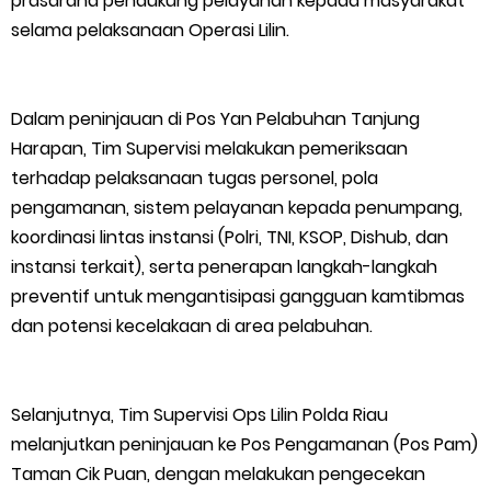
prasarana pendukung pelayanan kepada masyarakat
selama pelaksanaan Operasi Lilin.
Empat ( 4 ) Orang Putra Terbaik Maju Bacalon Kades Baran
Melintang
Dalam peninjauan di Pos Yan Pelabuhan Tanjung
Saturday, 8 August
Harapan, Tim Supervisi melakukan pemeriksaan
terhadap pelaksanaan tugas personel, pola
pengamanan, sistem pelayanan kepada penumpang,
koordinasi lintas instansi (Polri, TNI, KSOP, Dishub, dan
instansi terkait), serta penerapan langkah-langkah
preventif untuk mengantisipasi gangguan kamtibmas
dan potensi kecelakaan di area pelabuhan.
Selanjutnya, Tim Supervisi Ops Lilin Polda Riau
melanjutkan peninjauan ke Pos Pengamanan (Pos Pam)
Taman Cik Puan, dengan melakukan pengecekan