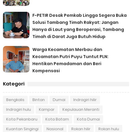
F-PETIR Desak Pemkab Lingga Segera Buka
Solusi Tambang Timah Rakyat: Jangan
Hanya di Laut yang Beroperasi, Tambang
Timah di Darat Juga Butuh Hidup
Warga Kecamatan Merbau dan
Kecamatan Putri Puyu Tuntut PLN:
Hentikan Pemadaman dan Beri
Kompensasi
Kategori
Bengkalis
Bintan
Dumai
Indragiri hilir
Indragiri hulu
Kampar
Kepulauan Meranti
Kota Pekanbaru
Kota Batam
Kota Dumai
Kuantan Singingi
Nasional
Rokan hilir
Rokan hulu