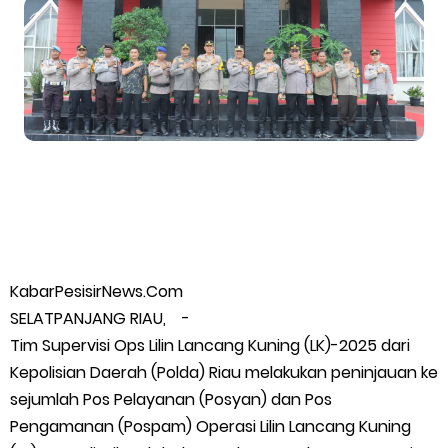
Wabup Meranti Serahkan Santunan BPJS Rp52 Juta,
Optimalisasi Pelaksanaan Program Jaminan Sosial
Ketenagakerjaan Diperkuat
Usut Skandal Lahan Ulayat Desa Palas, Sekoci24.co Resmi
Layangkan Surat Konfirmasi ke PT Arara Abadi.
Meranti 2026, 30 Putra-Putri Terbaik Disiapkan Kibarkan Merah
KabarPesisirNews.Com
SELATPANJANG RIAU, -
Putih
Tim Supervisi Ops Lilin Lancang Kuning (LK)-2025 dari
Kepolisian Daerah (Polda) Riau melakukan peninjauan ke
Pulihkan Konektivitas Pascabencana, HKI Rampungkan
sejumlah Pos Pelayanan (Posyan) dan Pos
Penanganan Jalur Lembah Anai dan Malalak
Pengamanan (Pospam) Operasi Lilin Lancang Kuning