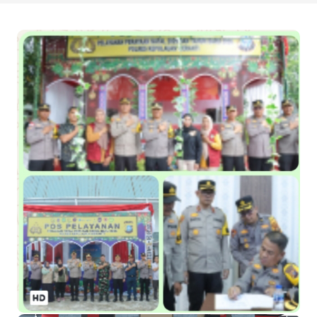
Kapolres Kepulauan Meranti Perkuat Sinergi Jelang Ekspedisi
Merah Putih Presisi Polda Riau.
Teluk Belitung Bagaikan Kota Mati Disaat Listrik Diberlakukan
Pemadaman Secara Bergilir, Mesin 600 kW Diharapkan Jadi
Solusi.
F-PETIR Desak Pemkab Lingga Segera Buka Solusi Tambang
Timah Rakyat: Jangan Hanya di Laut yang Beroperasi,
Tambang Timah di Darat Juga Butuh Hidup
Saat Duka Menyelimuti Korban Serangan Monyet, YBM PLN UP3
Rengat Bersama PW IWO Riau Ulurkan Tangan Kemanusiaan