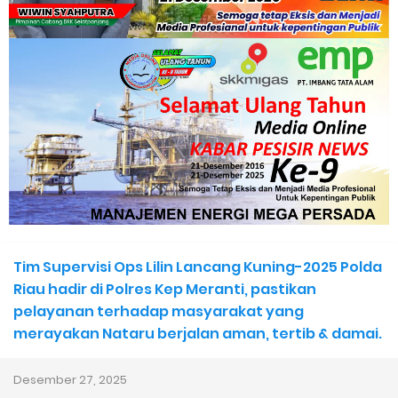
Perayaan HUT ke 14, PP IWO Bagikan Bea Siswa Untuk 8 Siswa
SD Muhammadiyah 16 Jaksel
Mantan Wakil Ketua DPRD Riau Dukung Penuh Penerbitan Buku
Sejarah Perjuangan Lahirnya Kabupaten Kepulauan
MerantiMERANTI –
Apel Siaga Karhutla 2026 Digelar di Sabak Auh, Polsek dan
Tim Supervisi Ops Lilin Lancang Kuning-2025 Polda
Forkopimcam Perkuat Kesiapsiagaan Cegah Kebakaran
Riau hadir di Polres Kep Meranti, pastikan
pelayanan terhadap masyarakat yang
Musyawarah LAM Ke-3 Tualang Sukses, Zulkifli Z (Nomor Urut 1)
merayakan Nataru berjalan aman, tertib & damai.
Resmi Terpilih Pimpin Lembaga Adat
Desember 27, 2025