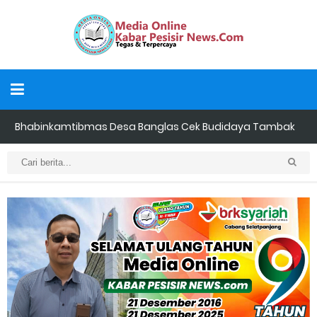
Bhabinkamtibmas Desa Banglas Cek Budidaya Tambak
Udang Warga, Diperkirakan 60.000 Ekor
Tiga Orang Putra Terbaik Desa Alah air Maju Bacalon Kades
Alah air Kecamatan Tebing tinggi Berjalan lancar
LAMR Kepulauan Meranti dan Bawaslu Bakal Laksanakan Kerja
Sama Menyambut Pemilu 2029