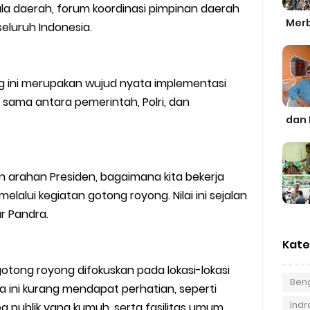
a daerah, forum koordinasi pimpinan daerah
Merb
seluruh Indonesia.
g ini merupakan wujud nyata implementasi
rja sama antara pemerintah, Polri, dan
dan 
an arahan Presiden, bagaimana kita bekerja
alui kegiatan gotong royong. Nilai ini sejalan
ar Pandra.
Kate
otong royong difokuskan pada lokasi-lokasi
Beng
 ini kurang mendapat perhatian, seperti
Indra
ea publik yang kumuh, serta fasilitas umum