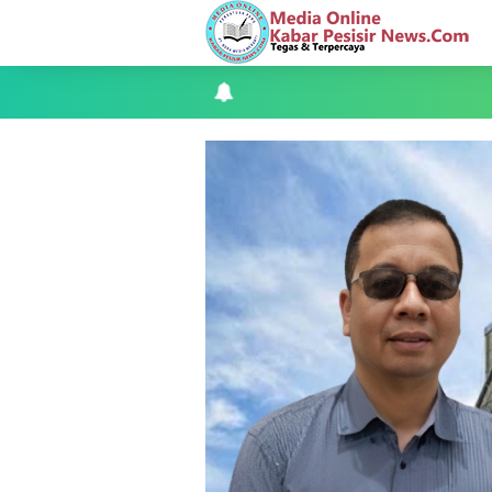
Apel Siaga Karhutla 2026 Digelar di 
Musyawarah LAM Ke-3 Tualang Sukses, Z
Kapolres Kepulauan Meranti Perkuat Sin
Teluk Belitung Bagaikan Kota Mati Disa
F-PETIR Desak Pemkab Lingga Segera 
Juga Butuh Hidup
Saat Duka Menyelimuti Korban Seran