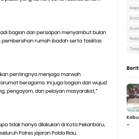
Kep
Kot
Kuan
enjadi bagian dari persiapan menyambut bulan
Roka
 pembersihan rumah ibadah serta fasilitas
Tanj
Beri
atkan pentingnya menjaga marwah
arumat beragama. Ini juga bagian dari wujud
dung, pengayom, dan pelayan masyarakat,”
Kabu
pa tidak hanya dilakukan di Kota Pekanbaru,
–
eluruh Polres jajaran Polda Riau.