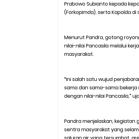
Prabowo Subianto kepada kepal
(Forkopimda), serta Kapolda di 
Menurut Pandra, gotong royon
nilai-nilai Pancasila melalui ke
masyarakat.
“Ini salah satu wujud penjabar
sama dan sama-sama bekerja mel
dengan nilai-nilai Pancasila,” uj
Pandra menjelaskan, kegiatan g
sentra masyarakat yang selama
saluran air yang tersumbat, ar