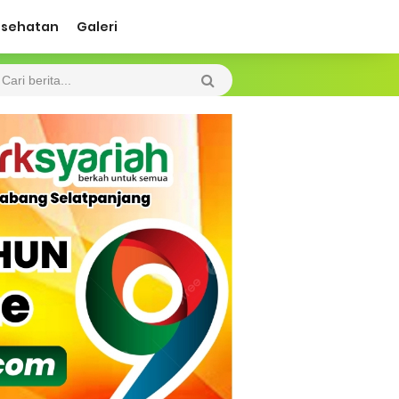
esehatan
Galeri
ah Kebakaran
 Diharapkan Jadi Solusi.
 Beroperasi, Tambang Timah di Darat
 Tangan Kemanusiaan