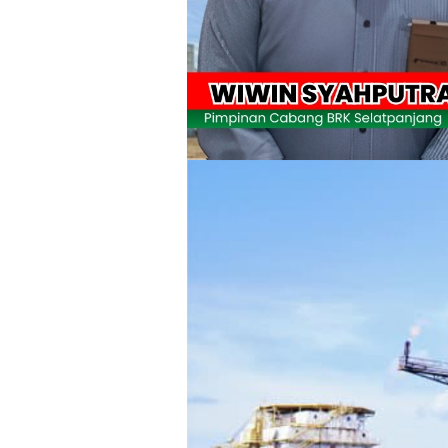
Wabup Meranti Serahkan Santunan BPJ
Usut Skandal Lahan Ulayat Desa Palas,
Meranti 2026, 30 Putra-Putri Terbaik D
Pulihkan Konektivitas Pascabencana,
Bupati Asmar Lepas 77 Kontingen Pramu
Polres Kepulauan Meranti Gelar Eksped
PLN Selat Panjang Minta Maaf, Janji
Warga Kecamatan Merbau dan Kecama
FPMP.TB Bersama OPP Teluk Belitung,