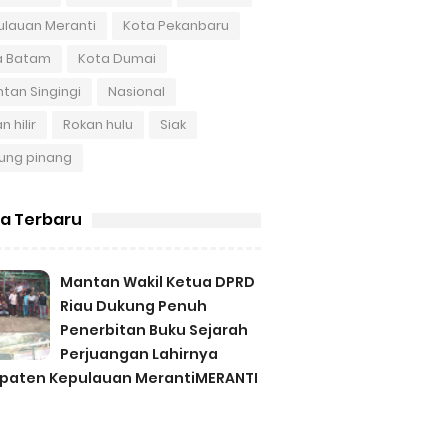
ulauan Meranti
Kota Pekanbaru
a Batam
Kota Dumai
tan Singingi
Nasional
n hilir
Rokan hulu
Siak
ung pinang
ta Terbaru
Mantan Wakil Ketua DPRD
Riau Dukung Penuh
Penerbitan Buku Sejarah
Perjuangan Lahirnya
paten Kepulauan MerantiMERANTI