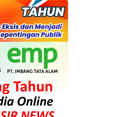
l Ketenagakerjaan Diperkuat
di.
s dan Mahasiswa
mpensasi
i PLTG Melibur