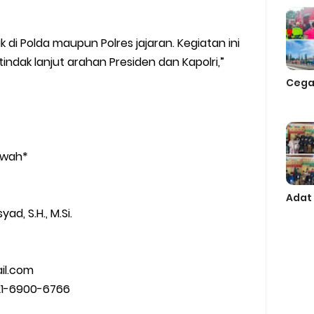
ik di Polda maupun Polres jajaran. Kegiatan ini
indak lanjut arahan Presiden dan Kapolri,”
Cega
rwah*
Adat
d, S.H., M.Si.
il.com
821-6900-6766