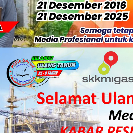
S Rp52 Juta, Optimalisasi Pelaksanaan Program Jaminan Sosia
 Sekoci24.co Resmi Layangkan Surat Konfirmasi ke PT Arara Aba
isiapkan Kibarkan Merah Putih
 HKI Rampungkan Penanganan Jalur Lembah Anai dan Malalak
ka Meranti Ikuti Jambore Nasional XII 2026 di Cibubur
isi Merah Putih" Jalin Sinergitas dengan Insan Pers, Komunita
 Datangkan Mesin Sewa Atasi Pemadaman di Merbau.
tan Putri Puyu Tuntut PLN: Hentikan Pemadaman dan Beri Ko
 Dan Perwakilan Masyarakat Desa Se- Kecamatan Merbau Datang