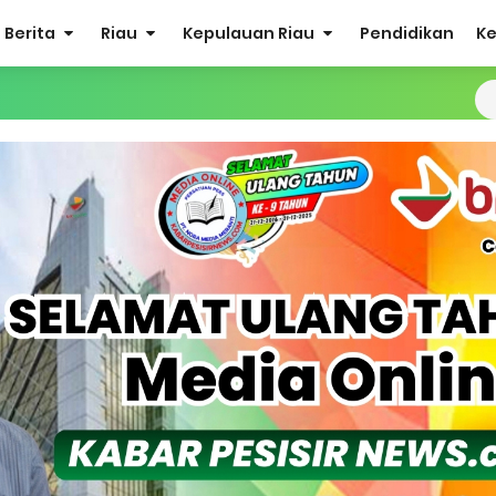
Berita
Riau
Kepulauan Riau
Pendidikan
K
Sabak Auh, Polsek dan Forkopimcam Perkuat Kesiapsiagaan Ceg
ulkifli Z (Nomor Urut 1) Resmi Terpilih Pimpin Lembaga Adat
ergi Jelang Ekspedisi Merah Putih Presisi Polda Riau.
at Listrik Diberlakukan Pemadaman Secara Bergilir, Mesin 600 kW
Buka Solusi Tambang Timah Rakyat: Jangan Hanya di Laut yang
gan Monyet, YBM PLN UP3 Rengat Bersama PW IWO Riau Ulurkan