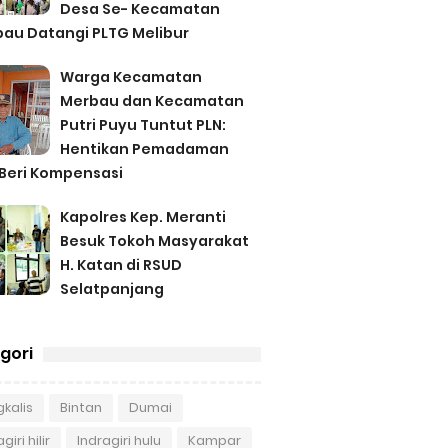
Desa Se- Kecamatan
au Datangi PLTG Melibur
Warga Kecamatan
Merbau dan Kecamatan
Putri Puyu Tuntut PLN:
Hentikan Pemadaman
Beri Kompensasi
Kapolres Kep. Meranti
Besuk Tokoh Masyarakat
H. Katan di RSUD
Selatpanjang
gori
kalis
Bintan
Dumai
giri hilir
Indragiri hulu
Kampar