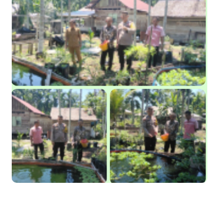
Apel Siaga Karhutla 2026 Digelar di Sabak Auh, Polsek dan
Forkopimcam Perkuat Kesiapsiagaan Cegah Kebakaran
Musyawarah LAM Ke-3 Tualang Sukses, Zulkifli Z (Nomor Urut 1)
Resmi Terpilih Pimpin Lembaga Adat
Kapolres Kepulauan Meranti Perkuat Sinergi Jelang Ekspedisi
Merah Putih Presisi Polda Riau.
Teluk Belitung Bagaikan Kota Mati Disaat Listrik Diberlakukan
Pemadaman Secara Bergilir, Mesin 600 kW Diharapkan Jadi
Solusi.
F-PETIR Desak Pemkab Lingga Segera Buka Solusi Tambang