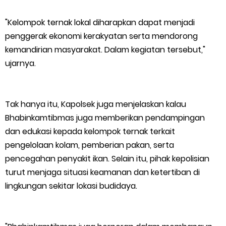
Atasi Pemadaman di Merbau.
"Kelompok ternak lokal diharapkan dapat menjadi
Warga Kecamatan Merbau dan Kecamatan Putri Puyu Tuntut
penggerak ekonomi kerakyatan serta mendorong
kemandirian masyarakat. Dalam kegiatan tersebut,"
PLN: Hentikan Pemadaman dan Beri Kompensasi
ujarnya.
FPMP.TB Bersama OPP Teluk Belitung, Dan Perwakilan
Masyarakat Desa Se- Kecamatan Merbau Datangi PLTG
Tak hanya itu, Kapolsek juga menjelaskan kalau
Bhabinkamtibmas juga memberikan pendampingan
Melibur
dan edukasi kepada kelompok ternak terkait
pengelolaan kolam, pemberian pakan, serta
Danposal Selatpanjang BersamaPersonel Pos TNI Angkatan
pencegahan penyakit ikan. Selain itu, pihak kepolisian
Laut (Posal) Selatpanjang melaksanakan kegiatan sosial
turut menjaga situasi keamanan dan ketertiban di
lingkungan sekitar lokasi budidaya.
berupa pengecatan dua unit rumah warga di kawasan
nelayan