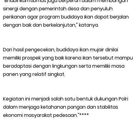
"Bhabinkamtibmas juga berperan dalam membangun
sinergi dengan pemerintah desa dan penyuluh
LAMR Kepulauan Meranti Apresiasi Ekspedisi Merah Putih Presisi
perikanan agar program budidaya ikan dapat berjalan
dengan baik dan berkelanjutan," katanya.
Polda Riau yang Bernuansa Melayu
Ekspedisi merah putih presisi,polda riau tembus pulau
Dari hasil pengecekan, budidaya ikan mujair dinilai
rangsang,hadirkan negara di teras NKRI
memiliki prospek yang baik karena ikan tersebut mampu
Sunday, 9 August
beradaptasi dengan lingkungan serta memiliki masa
panen yang relatif singkat.
Kegiatan ini menjadi salah satu bentuk dukungan Polri
dalam menjaga ketahanan pangan dan stabilitas
ekonomi masyarakat pedesaan."****