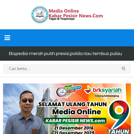
Dukung Swasembada Pangan Nasional, Polsek Merbau
Sambangi Petani Umbi di Desa Mayang Sari.
Empat ( 4 ) Orang Putra Terbaik Maju Bacalon Kades Baran
Melintang
Bhabinkamtibmas Desa Banglas Cek Budidaya Tambak
Udang Warga, Diperkirakan 60.000 Ekor