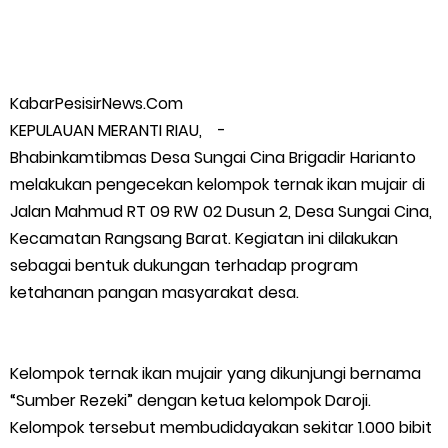
Timah Rakyat: Jangan Hanya di Laut yang Beroperasi,
Tambang Timah di Darat Juga Butuh Hidup
KabarPesisirNews.Com
KEPULAUAN MERANTI RIAU, -
Saat Duka Menyelimuti Korban Serangan Monyet, YBM PLN UP3
Bhabinkamtibmas Desa Sungai Cina Brigadir Harianto
Rengat Bersama PW IWO Riau Ulurkan Tangan Kemanusiaan
melakukan pengecekan kelompok ternak ikan mujair di
Jalan Mahmud RT 09 RW 02 Dusun 2, Desa Sungai Cina,
Wabup Meranti Serahkan Santunan BPJS Rp52 Juta,
Kecamatan Rangsang Barat. Kegiatan ini dilakukan
sebagai bentuk dukungan terhadap program
Optimalisasi Pelaksanaan Program Jaminan Sosial
ketahanan pangan masyarakat desa.
Ketenagakerjaan Diperkuat
Usut Skandal Lahan Ulayat Desa Palas, Sekoci24.co Resmi
Kelompok ternak ikan mujair yang dikunjungi bernama
“Sumber Rezeki” dengan ketua kelompok Daroji.
Layangkan Surat Konfirmasi ke PT Arara Abadi.
Kelompok tersebut membudidayakan sekitar 1.000 bibit