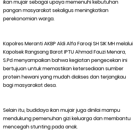
ikan mujair sebagai upaya memenuhi kebutuhan
Meranti 2026, 30 Putra-Putri Terbaik Disiapkan Kibarkan Merah
pangan masyarakat sekaligus meningkatkan
perekonomian warga.
Putih
Pulihkan Konektivitas Pascabencana, HKI Rampungkan
Kapolres Meranti AKBP Aldi Alfa Faroqi SH SIK MH melalui
Penanganan Jalur Lembah Anai dan Malalak
Kapolsek Rangsang Barat IPTU Ahmad Fauzi Menara,
S.Pd menyampaikan bahwa kegiatan pengecekan ini
Bupati Asmar Lepas 77 Kontingen Pramuka Meranti Ikuti
bertujuan untuk memastikan ketersediaan sumber
protein hewani yang mudah diakses dan terjangkau
Jambore Nasional XII 2026 di Cibubur
bagi masyarakat desa.
Polres Kepulauan Meranti Gelar Ekspedisi Merah Putih" Jalin
Sinergitas dengan Insan Pers, Komunitas dan Mahasiswa
Selain itu, budidaya ikan mujair juga dinilai mampu
mendukung pemenuhan gizi keluarga dan membantu
PLN Selat Panjang Minta Maaf, Janji Datangkan Mesin Sewa
mencegah stunting pada anak.