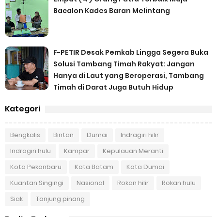
Bacalon Kades Baran Melintang
F-PETIR Desak Pemkab Lingga Segera Buka
Solusi Tambang Timah Rakyat: Jangan
Hanya di Laut yang Beroperasi, Tambang
Timah di Darat Juga Butuh Hidup
Kategori
Bengkalis
Bintan
Dumai
Indragiri hilir
Indragiri hulu
Kampar
Kepulauan Meranti
Kota Pekanbaru
Kota Batam
Kota Dumai
Kuantan Singingi
Nasional
Rokan hilir
Rokan hulu
Siak
Tanjung pinang