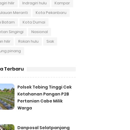
giri hilir
Indragiri hulu
Kampar
ulauan Meranti
Kota Pekanbaru
a Batam
Kota Dumai
tan Singingi
Nasional
n hilir
Rokan hulu
Siak
ung pinang
ta Terbaru
Polsek Tebing Tinggi Cek
Ketahanan Pangan P2B
Pertanian Cabe Milik
Warga
Danposal Selatpanjang