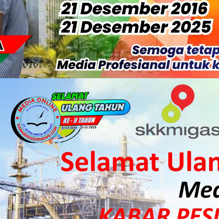
r Maju Bacalon Kades Alah air Kecamatan Tebing tinggi Berjalan
 Bakal Laksanakan Kerja Sama Menyambut Pemilu 2029
ea Siswa Untuk 8 Siswa SD Muhammadiyah 16 Jaksel
 Penuh Penerbitan Buku Sejarah Perjuangan Lahirnya Kabupate
Sabak Auh, Polsek dan Forkopimcam Perkuat Kesiapsiagaan Ceg
ulkifli Z (Nomor Urut 1) Resmi Terpilih Pimpin Lembaga Adat
ergi Jelang Ekspedisi Merah Putih Presisi Polda Riau.
at Listrik Diberlakukan Pemadaman Secara Bergilir, Mesin 600 kW
Buka Solusi Tambang Timah Rakyat: Jangan Hanya di Laut yang