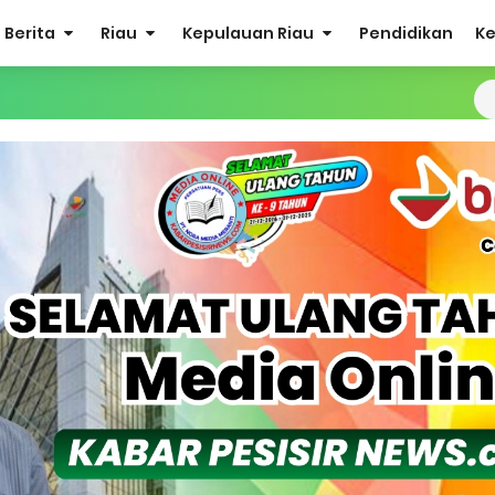
Berita
Riau
Kepulauan Riau
Pendidikan
K
el Pos TNI Angkatan Laut (Posal) Selatpanjang melaksanakan
layan
edisi Merah Putih Presisi Polda Riau yang Bernuansa Melayu
iau tembus pulau rangsang,hadirkan negara di teras NKRI
 Polsek Merbau Sambangi Petani Umbi di Desa Mayang Sari.
 Bacalon Kades Baran Melintang
udidaya Tambak Udang Warga, Diperkirakan 60.000 Ekor