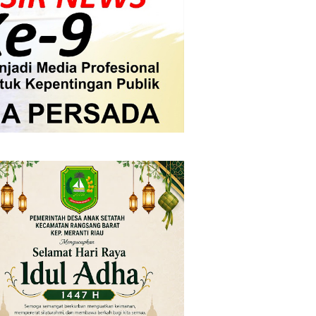
 Tangan Kemanusiaan
l Ketenagakerjaan Diperkuat
di.
s dan Mahasiswa
mpensasi