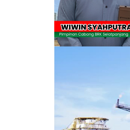
Tiga Orang Putra Terbaik Desa Alah ai
LAMR Kepulauan Meranti dan Bawaslu
Perayaan HUT ke 14, PP IWO Bagikan B
Mantan Wakil Ketua DPRD Riau Dukung
Apel Siaga Karhutla 2026 Digelar di 
Musyawarah LAM Ke-3 Tualang Sukses, Z
Kapolres Kepulauan Meranti Perkuat Sin
Teluk Belitung Bagaikan Kota Mati Disa
F-PETIR Desak Pemkab Lingga Segera 