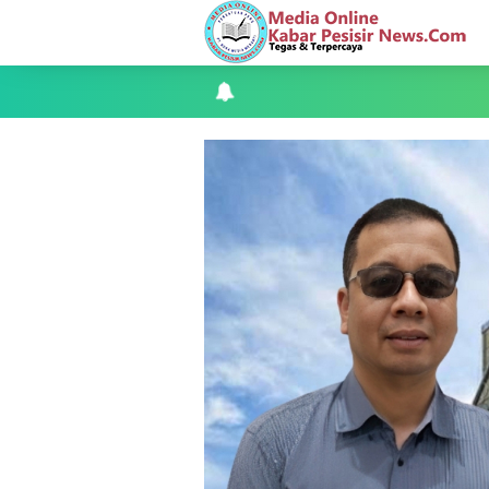
Danposal Selatpanjang BersamaPerson
dua unit rumah warga di kawasan ne
LAMR Kepulauan Meranti Apresiasi Eksp
Ekspedisi merah putih presisi,polda r
Dukung Swasembada Pangan Nasional,
Empat ( 4 ) Orang Putra Terbaik Maju
Bhabinkamtibmas Desa Banglas Cek B