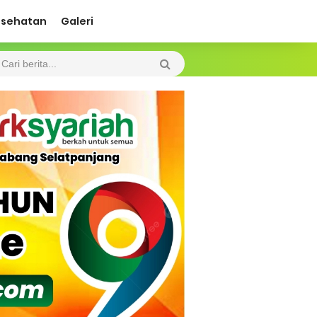
esehatan
Galeri
 kegiatan sosial berupa pengecatan