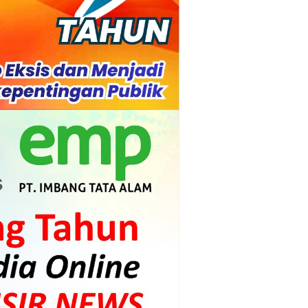
 lancar
n Kepulauan MerantiMERANTI –
ah Kebakaran
 Diharapkan Jadi Solusi.
 Beroperasi, Tambang Timah di Darat