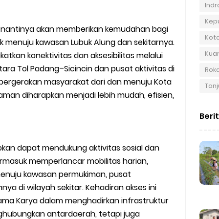
Indra
Kep
 nantinya akan memberikan kemudahan bagi
Kot
k menuju kawasan Lubuk Alung dan sekitarnya.
Kuan
gkatkan konektivitas dan aksesibilitas melalui
ara Tol Padang–Sicincin dan pusat aktivitas di
Roka
 pergerakan masyarakat dari dan menuju Kota
Tanj
iaman diharapkan menjadi lebih mudah, efisien,
Beri
pkan dapat mendukung aktivitas sosial dan
ermasuk memperlancar mobilitas harian,
s menuju kawasan permukiman, pusat
nya di wilayah sekitar. Kehadiran akses ini
ama Karya dalam menghadirkan infrastruktur
nghubungkan antardaerah, tetapi juga