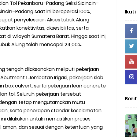
alan Tol Pekanbaru–Padang Seksi Sicincin–
incin–Padang saat ini beroperasi 100%,
Ikuti
pat penyelesaian Akses Lubuk Alung
kan konektivitas, aksesibilitas, serta
 di wilayah Sumatera Barat. Hingga saat ini,
buk Alung telah mencapai 24,06%.
g tengah dilaksanakan meliputi pekerjaan
 Abutment 1 Jembatan Irigasi, pekerjaan slab
n box culvert, serta pekerjaan lean concrete
jalan tol. Seluruh pekerjaan tersebut
Beri
p dengan tetap mengutamakan mutu
naan, serta penerapan standar keselamatan
al ini dilakukan untuk memastikan proses
, aman, dan sesuai dengan ketentuan yang