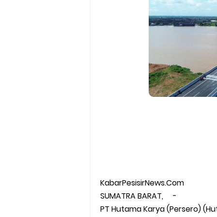
Polsek Tebing Tinggi Cek Ketahanan P
KabarPesisirNews.Com
SUMATRA BARAT, -
PT Hutama Karya (Persero) (H