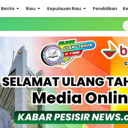
Berita
Riau
Kepulauan Riau
Pendidikan
K
ulkifli Z (Nomor Urut 1) Resmi Terpilih Pimpin Lembaga Adat
ergi Jelang Ekspedisi Merah Putih Presisi Polda Riau.
at Listrik Diberlakukan Pemadaman Secara Bergilir, Mesin 600 kW
Buka Solusi Tambang Timah Rakyat: Jangan Hanya di Laut yang
gan Monyet, YBM PLN UP3 Rengat Bersama PW IWO Riau Ulurkan
S Rp52 Juta, Optimalisasi Pelaksanaan Program Jaminan Sosia