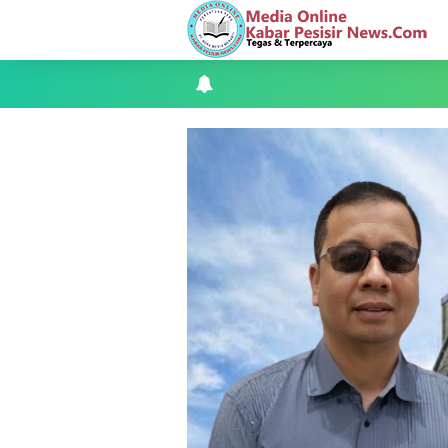
Musyawarah LAM Ke-3 Tualang Sukses, Z
Kapolres Kepulauan Meranti Perkuat Sin
Teluk Belitung Bagaikan Kota Mati Disa
F-PETIR Desak Pemkab Lingga Segera 
Juga Butuh Hidup
Saat Duka Menyelimuti Korban Seran
Wabup Meranti Serahkan Santunan BPJ