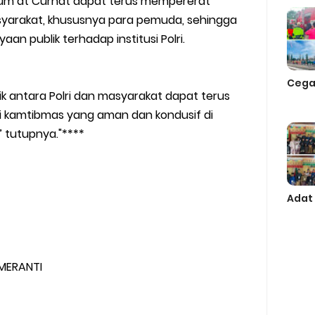
Jum’at Curhat dapat terus mempererat
syarakat, khususnya para pemuda, sehingga
 publik terhadap institusi Polri.
Cega
ik antara Polri dan masyarakat dapat terus
asi kamtibmas yang aman dan kondusif di
 tutupnya."****
Adat
MERANTI