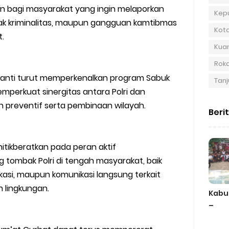
n bagi masyarakat yang ingin melaporkan
Kep
ndak kriminalitas, maupun gangguan kamtibmas
Kot
.
Kuan
Roka
Meranti turut memperkenalkan program Sabuk
Tanj
perkuat sinergitas antara Polri dan
 preventif serta pembinaan wilayah.
Beri
tikberatkan pada peran aktif
 tombak Polri di tengah masyarakat, baik
kasi, maupun komunikasi langsung terkait
 lingkungan.
Kabu
–