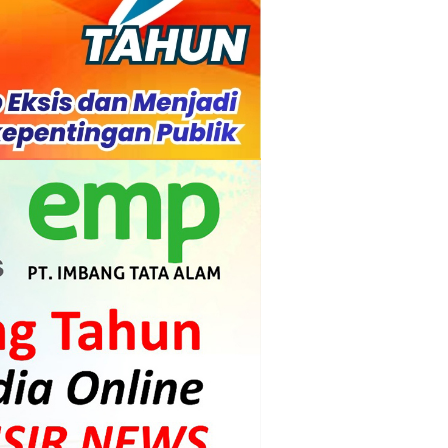
di.
s dan Mahasiswa
mpensasi
i PLTG Melibur
gunan Meranti