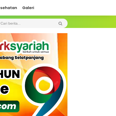
esehatan
Galeri
 Diharapkan Jadi Solusi.
 Beroperasi, Tambang Timah di Darat
 Tangan Kemanusiaan
l Ketenagakerjaan Diperkuat