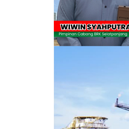
Usut Skandal Lahan Ulayat Desa Palas,
Meranti 2026, 30 Putra-Putri Terbaik D
Pulihkan Konektivitas Pascabencana,
Bupati Asmar Lepas 77 Kontingen Pramu
Polres Kepulauan Meranti Gelar Eksped
PLN Selat Panjang Minta Maaf, Janji
Warga Kecamatan Merbau dan Kecama
FPMP.TB Bersama OPP Teluk Belitung,
Bupati Asmar Perkuat Sinergi dengan