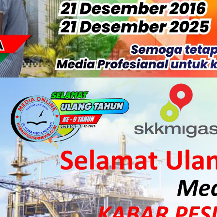
 Sekoci24.co Resmi Layangkan Surat Konfirmasi ke PT Arara Aba
isiapkan Kibarkan Merah Putih
 HKI Rampungkan Penanganan Jalur Lembah Anai dan Malalak
ka Meranti Ikuti Jambore Nasional XII 2026 di Cibubur
isi Merah Putih" Jalin Sinergitas dengan Insan Pers, Komunita
 Datangkan Mesin Sewa Atasi Pemadaman di Merbau.
tan Putri Puyu Tuntut PLN: Hentikan Pemadaman dan Beri Ko
 Dan Perwakilan Masyarakat Desa Se- Kecamatan Merbau Datang
 Danposal Selatpanjang, Bahas Stabilitas Wilayah dan Pemban