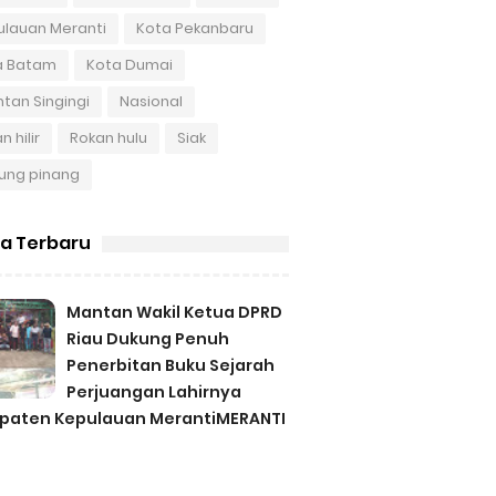
ulauan Meranti
Kota Pekanbaru
a Batam
Kota Dumai
tan Singingi
Nasional
n hilir
Rokan hulu
Siak
ung pinang
ta Terbaru
Mantan Wakil Ketua DPRD
Riau Dukung Penuh
Penerbitan Buku Sejarah
Perjuangan Lahirnya
paten Kepulauan MerantiMERANTI