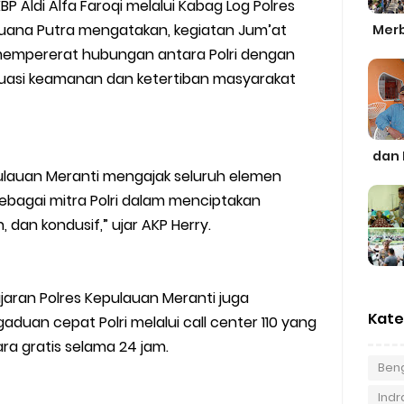
P Aldi Alfa Faroqi melalui Kabag Log Polres
Juana Putra mengatakan, kegiatan Jum’at
Merb
empererat hubungan antara Polri dengan
uasi keamanan dan ketertiban masyarakat
dan 
Kepulauan Meranti mengajak seluruh elemen
ebagai mitra Polri dalam menciptakan
dan kondusif,” ujar AKP Herry.
jaran Polres Kepulauan Meranti juga
Kate
aduan cepat Polri melalui call center 110 yang
ra gratis selama 24 jam.
Beng
Indra