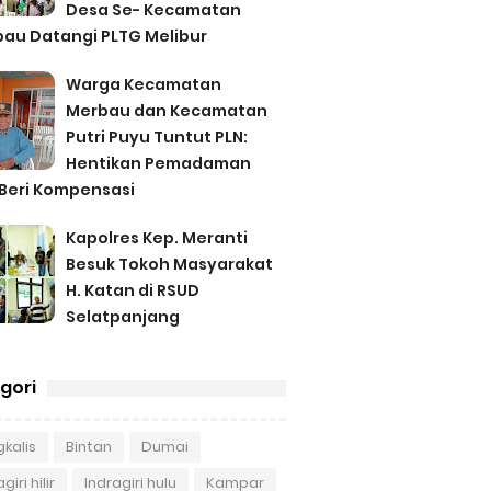
Desa Se- Kecamatan
au Datangi PLTG Melibur
Warga Kecamatan
Merbau dan Kecamatan
Putri Puyu Tuntut PLN:
Hentikan Pemadaman
Beri Kompensasi
Kapolres Kep. Meranti
Besuk Tokoh Masyarakat
H. Katan di RSUD
Selatpanjang
gori
kalis
Bintan
Dumai
giri hilir
Indragiri hulu
Kampar