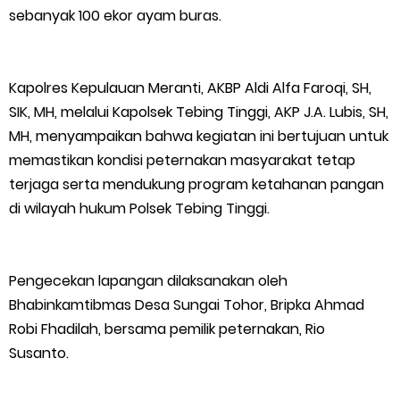
sebanyak 100 ekor ayam buras.
Kepulauan Meranti Borong Tiga Prestasi di ADUJAK GenRe Riau
2026, Duta Putra Raih Juara Pertama
Kapolres Kepulauan Meranti, AKBP Aldi Alfa Faroqi, SH,
Bupati Asmar Buka Peluang Kolaborasi Meranti–Melaka di
SIK, MH, melalui Kapolsek Tebing Tinggi, AKP J.A. Lubis, SH,
MH, menyampaikan bahwa kegiatan ini bertujuan untuk
Bidang Ekonomi, Pendidikan, dan Pariwisata
memastikan kondisi peternakan masyarakat tetap
terjaga serta mendukung program ketahanan pangan
Bencana Terus Mengancam, Pembangunan Jalan Tol
di wilayah hukum Polsek Tebing Tinggi.
Bukittinggi–Padang Panjang–Sicincin Sangat Mendesak
Green Policing Goes to School, Ketua Bhayangkari Cabang
Pengecekan lapangan dilaksanakan oleh
Bhabinkamtibmas Desa Sungai Tohor, Bripka Ahmad
Kepulauan Meranti, Edukasi Anak TK Selamatkan Mangrove
Robi Fhadilah, bersama pemilik peternakan, Rio
Susanto.
dan Gambut