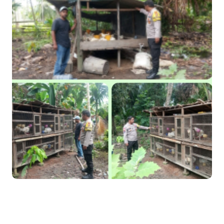
Pulihkan Konektivitas Pascabencana, HKI Rampungkan
Penanganan Jalur Lembah Anai dan Malalak
Bupati Asmar Lepas 77 Kontingen Pramuka Meranti Ikuti
Jambore Nasional XII 2026 di Cibubur
Polres Kepulauan Meranti Gelar Ekspedisi Merah Putih" Jalin
Sinergitas dengan Insan Pers, Komunitas dan Mahasiswa
PLN Selat Panjang Minta Maaf, Janji Datangkan Mesin Sewa
Atasi Pemadaman di Merbau.
Warga Kecamatan Merbau dan Kecamatan Putri Puyu Tuntut
PLN: Hentikan Pemadaman dan Beri Kompensasi