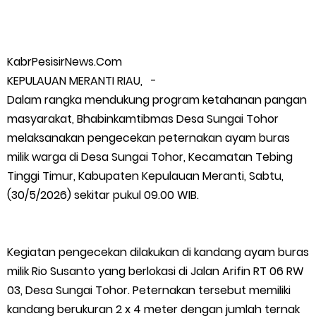
FPMP.TB Bersama OPP Teluk Belitung, Dan Perwakilan
Masyarakat Desa Se- Kecamatan Merbau Datangi PLTG
KabrPesisirNews.Com
KEPULAUAN MERANTI RIAU, -
Melibur
Dalam rangka mendukung program ketahanan pangan
masyarakat, Bhabinkamtibmas Desa Sungai Tohor
Bupati Asmar Perkuat Sinergi dengan Danposal Selatpanjang,
melaksanakan pengecekan peternakan ayam buras
milik warga di Desa Sungai Tohor, Kecamatan Tebing
Bahas Stabilitas Wilayah dan Pembangunan Meranti
Tinggi Timur, Kabupaten Kepulauan Meranti, Sabtu,
44 Tim Berlaga di Banglas Barat Cup II, Pemkab Meranti
(30/5/2026) sekitar pukul 09.00 WIB.
Dorong Lahirnya Atlet Berprestasi
Kegiatan pengecekan dilakukan di kandang ayam buras
HUT IBI Ke-75, Bupati Asmar: Bidan Garda Terdepan Wujudkan
milik Rio Susanto yang berlokasi di Jalan Arifin RT 06 RW
03, Desa Sungai Tohor. Peternakan tersebut memiliki
Generasi Emas Indonesia 2045
kandang berukuran 2 x 4 meter dengan jumlah ternak