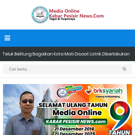
Teluk Belitung Bagaikan Kota Mati Disaat Listrik Diberlakukan
Pemadaman Secara Bergilir, Mesin 600 kW Diharapkan Jadi
Solusi.
F-PETIR Desak Pemkab Lingga Segera Buka Solusi Tambang
Timah Rakyat: Jangan Hanya di Laut yang Beroperasi,
Tambang Timah di Darat Juga Butuh Hidup