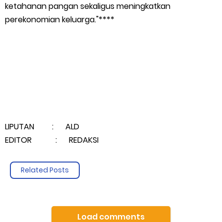
ketahanan pangan sekaligus meningkatkan
Humanis
perekonomian keluarga."****
Kapolres Kepulauan Meranti Perkuat Sinergi Jelang Ekspedisi
Merah Putih Presisi Polda Riau.
Wednesday, 5 August
LIPUTAN : ALD
EDITOR : REDAKSI
Related Posts
Load comments