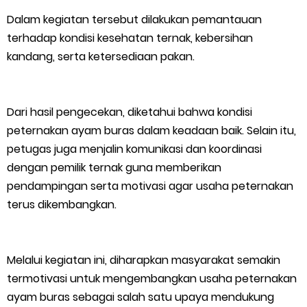
Kapolres Kep. Meranti Besuk Tokoh Masyarakat H. Katan di
Dalam kegiatan tersebut dilakukan pemantauan
RSUD Selatpanjang
terhadap kondisi kesehatan ternak, kebersihan
kandang, serta ketersediaan pakan.
Polsek Sabak Auh Bersama UPTD Pertanian Siapkan Lahan
Jagung 1,5 Hektare, Dukung Ketahanan Pangan
Dari hasil pengecekan, diketahui bahwa kondisi
peternakan ayam buras dalam keadaan baik. Selain itu,
Kepulauan Meranti Sambut Kapolres Baru dan Tamu Melaka
petugas juga menjalin komunikasi dan koordinasi
dengan Tepung Tawar, Persaudaraan Serumpun Kian Erat
dengan pemilik ternak guna memberikan
pendampingan serta motivasi agar usaha peternakan
Polsek Kawasan Pelabuhan Tembilahan Perkuat Ketahanan
terus dikembangkan.
Pangan Lewat Pendampingan Budidaya Jagung
Melalui kegiatan ini, diharapkan masyarakat semakin
Bupati Asmar Jenguk Tokoh dan Warga Meranti yang Dirawat
termotivasi untuk mengembangkan usaha peternakan
ayam buras sebagai salah satu upaya mendukung
di RSUD Dorak, Tegaskan Komitmen Pelayanan Kesehatan