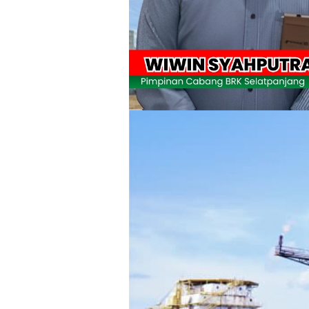
Wabup Meranti Serahkan Santunan BPJ
Usut Skandal Lahan Ulayat Desa Palas,
Meranti 2026, 30 Putra-Putri Terbaik D
Pulihkan Konektivitas Pascabencana,
Bupati Asmar Lepas 77 Kontingen Pramu
Polres Kepulauan Meranti Gelar Eksped
PLN Selat Panjang Minta Maaf, Janji
Warga Kecamatan Merbau dan Kecama
FPMP.TB Bersama OPP Teluk Belitung,