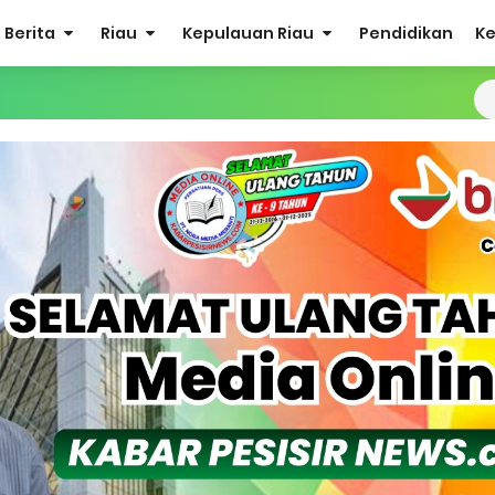
Berita
Riau
Kepulauan Riau
Pendidikan
K
Sabak Auh, Polsek dan Forkopimcam Perkuat Kesiapsiagaan Ceg
ulkifli Z (Nomor Urut 1) Resmi Terpilih Pimpin Lembaga Adat
ergi Jelang Ekspedisi Merah Putih Presisi Polda Riau.
at Listrik Diberlakukan Pemadaman Secara Bergilir, Mesin 600 kW
Buka Solusi Tambang Timah Rakyat: Jangan Hanya di Laut yang
gan Monyet, YBM PLN UP3 Rengat Bersama PW IWO Riau Ulurkan