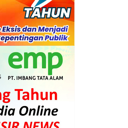
l Ketenagakerjaan Diperkuat
di.
s dan Mahasiswa
mpensasi
i PLTG Melibur