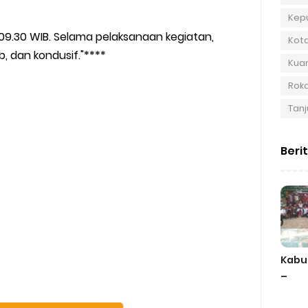
Kep
l 09.30 WIB. Selama pelaksanaan kegiatan,
Kot
b, dan kondusif."****
Kuan
Roka
Tanj
Beri
Kabu
–