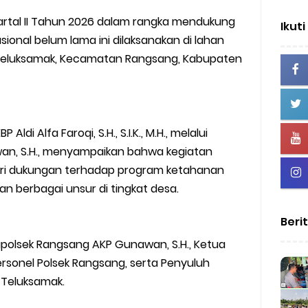
uartal II Tahun 2026 dalam rangka mendukung
Ikuti
onal belum lama ini dilaksanakan di lahan
a Teluksamak, Kecamatan Rangsang, Kabupaten
ldi Alfa Faroqi, S.H., S.I.K., M.H., melalui
an, S.H., menyampaikan bahwa kegiatan
ri dukungan terhadap program ketahanan
n berbagai unsur di tingkat desa.
Beri
apolsek Rangsang AKP Gunawan, S.H., Ketua
rsonel Polsek Rangsang, serta Penyuluh
 Teluksamak.