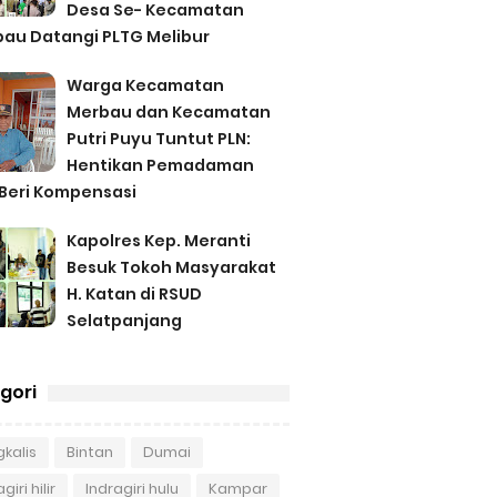
Desa Se- Kecamatan
au Datangi PLTG Melibur
Warga Kecamatan
Merbau dan Kecamatan
Putri Puyu Tuntut PLN:
Hentikan Pemadaman
Beri Kompensasi
Kapolres Kep. Meranti
Besuk Tokoh Masyarakat
H. Katan di RSUD
Selatpanjang
gori
kalis
Bintan
Dumai
giri hilir
Indragiri hulu
Kampar