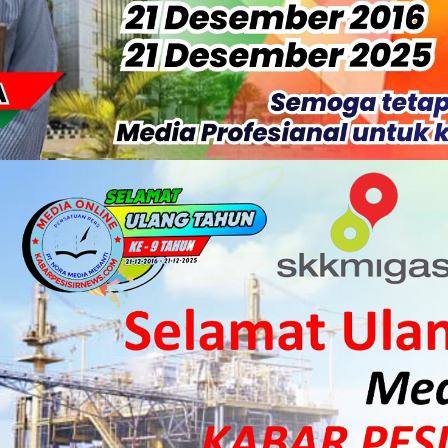
S Rp52 Juta, Optimalisasi Pelaksanaan Program Jaminan Sosia
 Sekoci24.co Resmi Layangkan Surat Konfirmasi ke PT Arara Aba
isiapkan Kibarkan Merah Putih
 HKI Rampungkan Penanganan Jalur Lembah Anai dan Malalak
ka Meranti Ikuti Jambore Nasional XII 2026 di Cibubur
isi Merah Putih" Jalin Sinergitas dengan Insan Pers, Komunita
 Datangkan Mesin Sewa Atasi Pemadaman di Merbau.
tan Putri Puyu Tuntut PLN: Hentikan Pemadaman dan Beri Ko
 Dan Perwakilan Masyarakat Desa Se- Kecamatan Merbau Datang