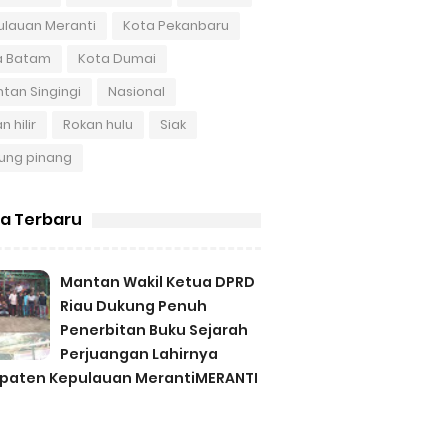
ulauan Meranti
Kota Pekanbaru
a Batam
Kota Dumai
tan Singingi
Nasional
n hilir
Rokan hulu
Siak
ung pinang
ta Terbaru
Mantan Wakil Ketua DPRD
Riau Dukung Penuh
Penerbitan Buku Sejarah
Perjuangan Lahirnya
paten Kepulauan MerantiMERANTI