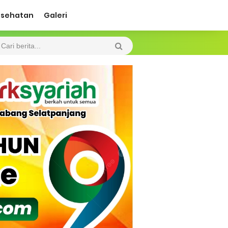
esehatan
Galeri
ah Kebakaran
 Diharapkan Jadi Solusi.
 Beroperasi, Tambang Timah di Darat
 Tangan Kemanusiaan