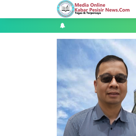
Apel Siaga Karhutla 2026 Digelar di 
Musyawarah LAM Ke-3 Tualang Sukses, Z
Kapolres Kepulauan Meranti Perkuat Sin
Teluk Belitung Bagaikan Kota Mati Disa
F-PETIR Desak Pemkab Lingga Segera 
Juga Butuh Hidup
Saat Duka Menyelimuti Korban Seran