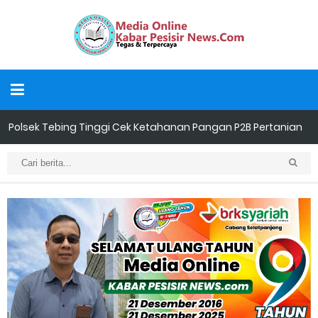
Polsek Tebing Tinggi Cek Ketahanan Pangan P2B Pertanian
Cabe Milik Warga
Danposal Selatpanjang BersamaPersonel Pos TNI Angkatan
Laut (Posal) Selatpanjang melaksanakan kegiatan sosial
berupa pengecatan dua unit rumah warga di kawasan
nelayan