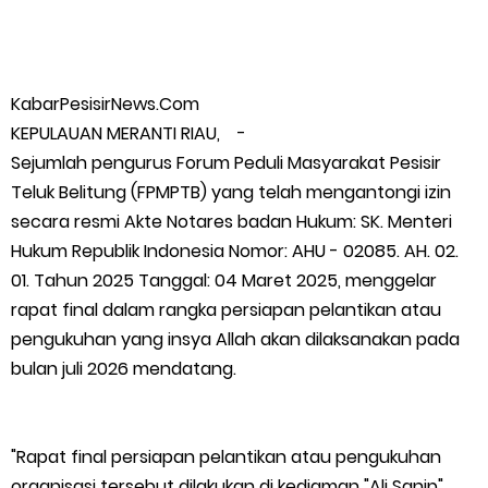
Apel Siaga Karhutla 2026 Digelar di Sabak Auh, Polsek dan
Forkopimcam Perkuat Kesiapsiagaan Cegah Kebakaran
KabarPesisirNews.Com
KEPULAUAN MERANTI RIAU, -
Musyawarah LAM Ke-3 Tualang Sukses, Zulkifli Z (Nomor Urut 1)
Sejumlah pengurus Forum Peduli Masyarakat Pesisir
Teluk Belitung (FPMPTB) yang telah mengantongi izin
Resmi Terpilih Pimpin Lembaga Adat
secara resmi Akte Notares badan Hukum: SK. Menteri
Kapolres Kepulauan Meranti Perkuat Sinergi Jelang Ekspedisi
Hukum Republik Indonesia Nomor: AHU - 02085. AH. 02.
01. Tahun 2025 Tanggal: 04 Maret 2025, menggelar
Merah Putih Presisi Polda Riau.
rapat final dalam rangka persiapan pelantikan atau
pengukuhan yang insya Allah akan dilaksanakan pada
Teluk Belitung Bagaikan Kota Mati Disaat Listrik Diberlakukan
bulan juli 2026 mendatang.
Pemadaman Secara Bergilir, Mesin 600 kW Diharapkan Jadi
"Rapat final persiapan pelantikan atau pengukuhan
Solusi.
organisasi tersebut dilakukan di kediaman "Ali Sanip"