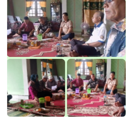
Udang Warga, Diperkirakan 60.000 Ekor
Tiga Orang Putra Terbaik Desa Alah air Maju Bacalon Kades
Alah air Kecamatan Tebing tinggi Berjalan lancar
LAMR Kepulauan Meranti dan Bawaslu Bakal Laksanakan Kerja
Sama Menyambut Pemilu 2029
Perayaan HUT ke 14, PP IWO Bagikan Bea Siswa Untuk 8 Siswa
SD Muhammadiyah 16 Jaksel
Mantan Wakil Ketua DPRD Riau Dukung Penuh Penerbitan Buku
Sejarah Perjuangan Lahirnya Kabupaten Kepulauan
MerantiMERANTI –