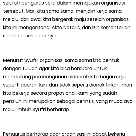
Layangkan Surat Konfirmasi ke PT Arara Abadi.
seluruh pengurus solid dalam memajukan organisasi
tersebut. Mari kita sama sama menjalin kerja sama
Meranti 2026, 30 Putra-Putri Terbaik Disiapkan Kibarkan Merah
melalui dari awal kita bergerak maju setelah organisasi
kita ini mengantongi Akte Notaris, dan izin kementerian
Putih
secara resmi, ucapnya.
Pulihkan Konektivitas Pascabencana, HKI Rampungkan
Penanganan Jalur Lembah Anai dan Malalak
Menurut Syufri, organisasi sama sama kita bentuk
dengan tujuan agar kita bisa bersuara untuk
Bupati Asmar Lepas 77 Kontingen Pramuka Meranti Ikuti
mendukung pembangunan didaerah kita bagai maju
seperti daerah lain, dan tidak seperti dianak tirikan, mari
Jambore Nasional XII 2026 di Cibubur
kita bekerja secara proposional, kami yang sudah
pensiun ini merupakan sebagai perintis, yang muda ayo
Polres Kepulauan Meranti Gelar Ekspedisi Merah Putih" Jalin
maju, imbuh Syufri berharap.
Sinergitas dengan Insan Pers, Komunitas dan Mahasiswa
PLN Selat Panjang Minta Maaf, Janji Datangkan Mesin Sewa
Pengurus berharap agar organisasi ini dapat bekerja