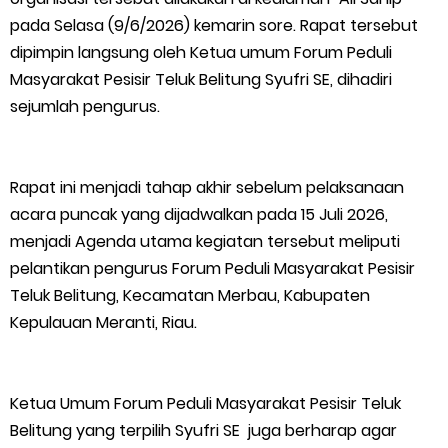
F-PETIR Desak Pemkab Lingga Segera Buka Solusi Tambang
pada Selasa (9/6/2026) kemarin sore. Rapat tersebut
dipimpin langsung oleh Ketua umum Forum Peduli
Timah Rakyat: Jangan Hanya di Laut yang Beroperasi,
Masyarakat Pesisir Teluk Belitung Syufri SE, dihadiri
sejumlah pengurus.
Tambang Timah di Darat Juga Butuh Hidup
Saat Duka Menyelimuti Korban Serangan Monyet, YBM PLN UP3
Rapat ini menjadi tahap akhir sebelum pelaksanaan
Rengat Bersama PW IWO Riau Ulurkan Tangan Kemanusiaan
acara puncak yang dijadwalkan pada 15 Juli 2026,
menjadi Agenda utama kegiatan tersebut meliputi
Wabup Meranti Serahkan Santunan BPJS Rp52 Juta,
pelantikan pengurus Forum Peduli Masyarakat Pesisir
Teluk Belitung, Kecamatan Merbau, Kabupaten
Optimalisasi Pelaksanaan Program Jaminan Sosial
Kepulauan Meranti, Riau.
Ketenagakerjaan Diperkuat
Ketua Umum Forum Peduli Masyarakat Pesisir Teluk
Usut Skandal Lahan Ulayat Desa Palas, Sekoci24.co Resmi
Belitung yang terpilih Syufri SE juga berharap agar