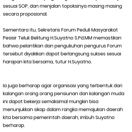
sesuai SOP, dan menjalan topoksinya masing masing
Atasi Pemadaman di Merbau.
secara proposional.
KONDISI TIANG ATAP PELABUHAN TELUK BELITUNG
Sementara itu, Sekretaris Forum Peduli Masyarakat
Pesisir Teluk Belitung H.Suyatno S.Pd.MM memastikan
MEMPERIHATINKAN HAMPIR RUBUH, DIKHAWATIRKAN TELAN KORBAN.
bahwa pelantikan dan pengukuhan pengurus Forum
Monday, 10 August
tersebut diyakikan dapat berlangsung sukses sesuai
harapan kita bersama, tutur H.Suyatno.
Ia juga berharap agar organisasi yang terbentuk dari
kalangan orang orang pensiunan dan kalangan muda
ini dapat bekerja semaksimal mungkin bisa
menunjukkan sikap dalam rangka memajukan daerah
kita bersama pemerintah daerah, imbuh Suyatno
berharap.