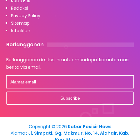
Kode Etik
Redaksi
Privacy Policy
Sitemap
Info iklan
Berlangganan
Berlangganan di situs ini untuk mendapatkan informasi
berita via email.
Copyright ©
2026
Kabar Pesisir News
Alamat
Jl. Simpati, Gg. Makmur, No. 14, Alahair, Kab.
Kep. Meranti