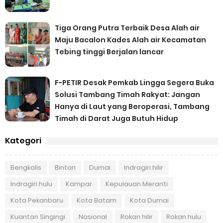
Tiga Orang Putra Terbaik Desa Alah air
Maju Bacalon Kades Alah air Kecamatan
Tebing tinggi Berjalan lancar
F-PETIR Desak Pemkab Lingga Segera Buka
Solusi Tambang Timah Rakyat: Jangan
Hanya di Laut yang Beroperasi, Tambang
Timah di Darat Juga Butuh Hidup
Kategori
Bengkalis
Bintan
Dumai
Indragiri hilir
Indragiri hulu
Kampar
Kepulauan Meranti
Kota Pekanbaru
Kota Batam
Kota Dumai
Kuantan Singingi
Nasional
Rokan hilir
Rokan hulu