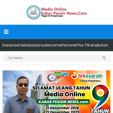
LAMR Kepulauan Meranti Apresiasi Ekspedisi Merah Putih Presisi
Polda Riau yang Bernuansa Melayu
Ekspedisi merah putih presisi,polda riau tembus pulau
rangsang,hadirkan negara di teras NKRI
Dukung Swasembada Pangan Nasional, Polsek Merbau
Sambangi Petani Umbi di Desa Mayang Sari.