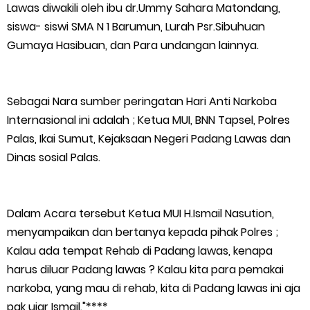
Lawas diwakili oleh ibu dr.Ummy Sahara Matondang,
Optimalisasi Pelaksanaan Program Jaminan Sosial
siswa- siswi SMA N 1 Barumun, Lurah Psr.Sibuhuan
Gumaya Hasibuan, dan Para undangan lainnya.
Ketenagakerjaan Diperkuat
Usut Skandal Lahan Ulayat Desa Palas, Sekoci24.co Resmi
Sebagai Nara sumber peringatan Hari Anti Narkoba
Layangkan Surat Konfirmasi ke PT Arara Abadi.
Internasional ini adalah ; Ketua MUI, BNN Tapsel, Polres
Palas, Ikai Sumut, Kejaksaan Negeri Padang Lawas dan
Meranti 2026, 30 Putra-Putri Terbaik Disiapkan Kibarkan Merah
Dinas sosial Palas.
Putih
Dalam Acara tersebut Ketua MUI H.Ismail Nasution,
Pulihkan Konektivitas Pascabencana, HKI Rampungkan
menyampaikan dan bertanya kepada pihak Polres ;
Penanganan Jalur Lembah Anai dan Malalak
Kalau ada tempat Rehab di Padang lawas, kenapa
harus diluar Padang lawas ? Kalau kita para pemakai
Bupati Asmar Lepas 77 Kontingen Pramuka Meranti Ikuti
narkoba, yang mau di rehab, kita di Padang lawas ini aja
pak ujar Ismail."****