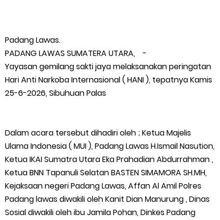
Teluk Belitung Bagaikan Kota Mati Disaat Listrik Diberlakukan
Padang Lawas.
Pemadaman Secara Bergilir, Mesin 600 kW Diharapkan Jadi
PADANG LAWAS SUMATERA UTARA, -
Solusi.
Yayasan gemilang sakti jaya melaksanakan peringatan
Hari Anti Narkoba Internasional ( HANI ), tepatnya Kamis
F-PETIR Desak Pemkab Lingga Segera Buka Solusi Tambang
25-6-2026, Sibuhuan Palas
Timah Rakyat: Jangan Hanya di Laut yang Beroperasi,
Dalam acara tersebut dihadiri oleh ; Ketua Majelis
Tambang Timah di Darat Juga Butuh Hidup
Ulama Indonesia ( MUI ), Padang Lawas H.Ismail Nasution,
Ketua IKAI Sumatra Utara Eka Prahadian Abdurrahman ,
Saat Duka Menyelimuti Korban Serangan Monyet, YBM PLN UP3
Ketua BNN Tapanuli Selatan BASTEN SIMAMORA SH.MH,
Rengat Bersama PW IWO Riau Ulurkan Tangan Kemanusiaan
Kejaksaan negeri Padang Lawas, Affan Al Amil Polres
Padang lawas diwakili oleh Kanit Dian Manurung , Dinas
Wabup Meranti Serahkan Santunan BPJS Rp52 Juta,
Sosial diwakili oleh ibu Jamila Pohan, Dinkes Padang