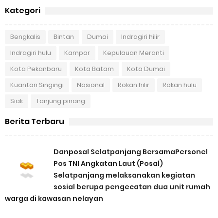
Kategori
Bengkalis
Bintan
Dumai
Indragiri hilir
Indragiri hulu
Kampar
Kepulauan Meranti
Kota Pekanbaru
Kota Batam
Kota Dumai
Kuantan Singingi
Nasional
Rokan hilir
Rokan hulu
Siak
Tanjung pinang
Berita Terbaru
Danposal Selatpanjang BersamaPersonel
Pos TNI Angkatan Laut (Posal)
Selatpanjang melaksanakan kegiatan
sosial berupa pengecatan dua unit rumah
warga di kawasan nelayan