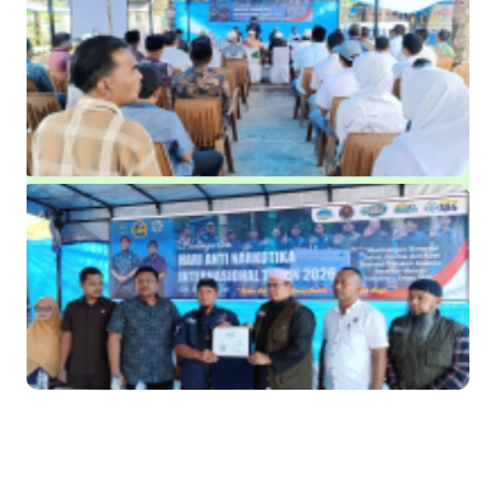
SD Muhammadiyah 16 Jaksel
Mantan Wakil Ketua DPRD Riau Dukung Penuh Penerbitan Buku
Sejarah Perjuangan Lahirnya Kabupaten Kepulauan
MerantiMERANTI –
Apel Siaga Karhutla 2026 Digelar di Sabak Auh, Polsek dan
Forkopimcam Perkuat Kesiapsiagaan Cegah Kebakaran
Musyawarah LAM Ke-3 Tualang Sukses, Zulkifli Z (Nomor Urut 1)
Resmi Terpilih Pimpin Lembaga Adat
Kapolres Kepulauan Meranti Perkuat Sinergi Jelang Ekspedisi
Merah Putih Presisi Polda Riau.