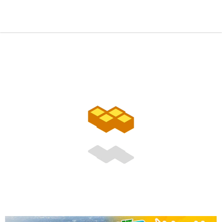
Danposal Selatpanjang BersamaPersonel Pos TNI Angkatan
Laut (Posal) Selatpanjang melaksanakan kegiatan sosial
berupa pengecatan dua unit rumah warga di kawasan
nelayan
Sunday, 9 August