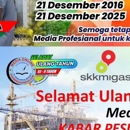
Sabak Auh, Polsek dan Forkopimcam Perkuat Kesiapsiagaan Ceg
ulkifli Z (Nomor Urut 1) Resmi Terpilih Pimpin Lembaga Adat
ergi Jelang Ekspedisi Merah Putih Presisi Polda Riau.
at Listrik Diberlakukan Pemadaman Secara Bergilir, Mesin 600 kW
Buka Solusi Tambang Timah Rakyat: Jangan Hanya di Laut yang
gan Monyet, YBM PLN UP3 Rengat Bersama PW IWO Riau Ulurkan
S Rp52 Juta, Optimalisasi Pelaksanaan Program Jaminan Sosia
 Sekoci24.co Resmi Layangkan Surat Konfirmasi ke PT Arara Aba