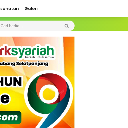
esehatan
Galeri
 lancar
n Kepulauan MerantiMERANTI –