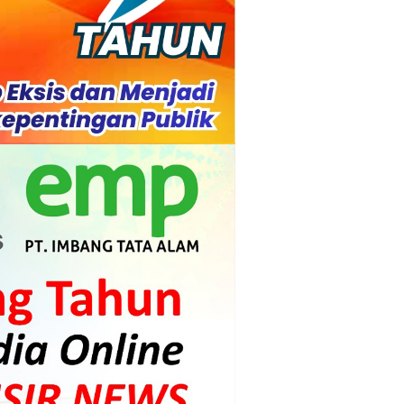
ah Kebakaran
 Diharapkan Jadi Solusi.
 Beroperasi, Tambang Timah di Darat
 Tangan Kemanusiaan
l Ketenagakerjaan Diperkuat
di.