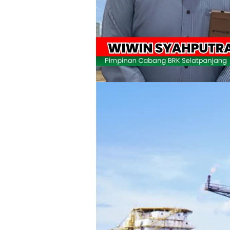
Apel Siaga Karhutla 2026 Digelar di 
Musyawarah LAM Ke-3 Tualang Sukses, Z
Kapolres Kepulauan Meranti Perkuat Sin
Teluk Belitung Bagaikan Kota Mati Disa
F-PETIR Desak Pemkab Lingga Segera 
Juga Butuh Hidup
Saat Duka Menyelimuti Korban Seran
Wabup Meranti Serahkan Santunan BPJ
Usut Skandal Lahan Ulayat Desa Palas,