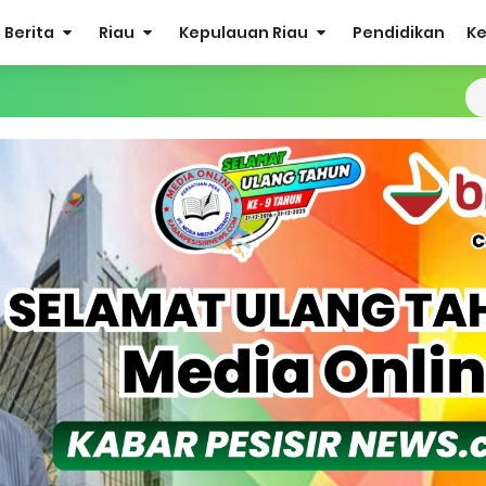
Berita
Riau
Kepulauan Riau
Pendidikan
K
 Polsek Merbau Sambangi Petani Umbi di Desa Mayang Sari.
 Bacalon Kades Baran Melintang
udidaya Tambak Udang Warga, Diperkirakan 60.000 Ekor
r Maju Bacalon Kades Alah air Kecamatan Tebing tinggi Berjalan
 Bakal Laksanakan Kerja Sama Menyambut Pemilu 2029
ea Siswa Untuk 8 Siswa SD Muhammadiyah 16 Jaksel
 Penuh Penerbitan Buku Sejarah Perjuangan Lahirnya Kabupate