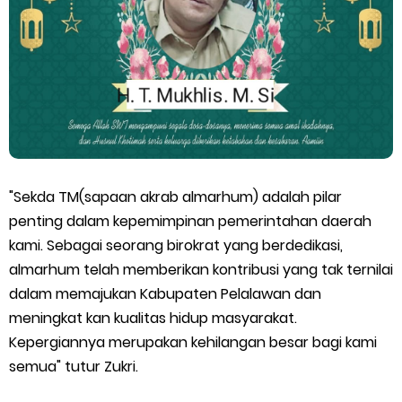
Bidang Ekonomi, Pendidikan, dan Pariwisata
Bencana Terus Mengancam, Pembangunan Jalan Tol
Bukittinggi–Padang Panjang–Sicincin Sangat Mendesak
Green Policing Goes to School, Ketua Bhayangkari Cabang
Kepulauan Meranti, Edukasi Anak TK Selamatkan Mangrove
"Sekda TM(sapaan akrab almarhum) adalah pilar
dan Gambut
penting dalam kepemimpinan pemerintahan daerah
kami. Sebagai seorang birokrat yang berdedikasi,
Kapolres Kep. Meranti Besuk Tokoh Masyarakat H. Katan di
almarhum telah memberikan kontribusi yang tak ternilai
dalam memajukan Kabupaten Pelalawan dan
RSUD Selatpanjang
meningkat kan kualitas hidup masyarakat.
Kepergiannya merupakan kehilangan besar bagi kami
Polsek Sabak Auh Bersama UPTD Pertanian Siapkan Lahan
semua" tutur Zukri.
Jagung 1,5 Hektare, Dukung Ketahanan Pangan