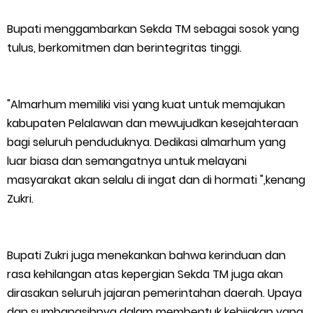
Mantan Wakil Ketua DPRD Riau Dukung Penuh Penerbitan Buku
Bupati menggambarkan Sekda TM sebagai sosok yang
tulus, berkomitmen dan berintegritas tinggi.
Sejarah Perjuangan Lahirnya Kabupaten Kepulauan
MerantiMERANTI –
"Almarhum memiliki visi yang kuat untuk memajukan
kabupaten Pelalawan dan mewujudkan kesejahteraan
Friday, 7 August
bagi seluruh penduduknya. Dedikasi almarhum yang
luar biasa dan semangatnya untuk melayani
masyarakat akan selalu di ingat dan di hormati ",kenang
Zukri.
Bupati Zukri juga menekankan bahwa kerinduan dan
rasa kehilangan atas kepergian Sekda TM juga akan
dirasakan seluruh jajaran pemerintahan daerah. Upaya
dan sumbangsihnya dalam membentuk kebijakan yang