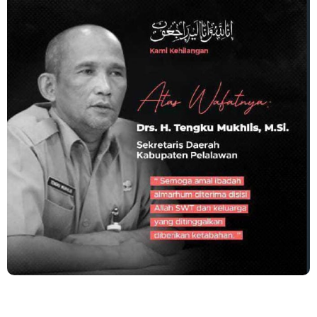
Optimalisasi Pelaksanaan Program Jaminan Sosial
Ketenagakerjaan Diperkuat
Usut Skandal Lahan Ulayat Desa Palas, Sekoci24.co Resmi
Layangkan Surat Konfirmasi ke PT Arara Abadi.
Meranti 2026, 30 Putra-Putri Terbaik Disiapkan Kibarkan Merah
Putih
Pulihkan Konektivitas Pascabencana, HKI Rampungkan
Penanganan Jalur Lembah Anai dan Malalak
Bupati Asmar Lepas 77 Kontingen Pramuka Meranti Ikuti
Jambore Nasional XII 2026 di Cibubur