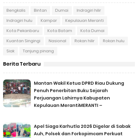
Bengkalis
Bintan
Dumai
Indragiri hilir
Indragiri hulu
Kampar
Kepulauan Meranti
Kota Pekanbaru
Kota Batam
Kota Dumai
Kuantan Singingi
Nasional
Rokan hilir
Rokan hulu
Siak
Tanjung pinang
Berita Terbaru
Mantan Wakil Ketua DPRD Riau Dukung
Penuh Penerbitan Buku Sejarah
Perjuangan Lahirnya Kabupaten
Kepulauan MerantiMERANTI –
Apel Siaga Karhutla 2026 Digelar di Sabak
Auh, Polsek dan Forkopimcam Perkuat