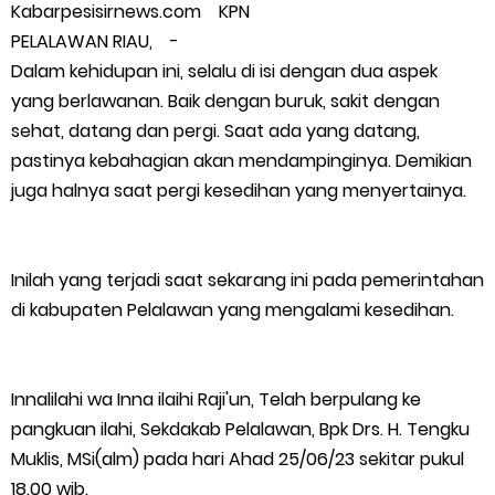
Kabarpesisirnews.com KPN
Polres Kepulauan Meranti Gelar Ekspedisi Merah Putih" Jalin
PELALAWAN RIAU, -
Dalam kehidupan ini, selalu di isi dengan dua aspek
Sinergitas dengan Insan Pers, Komunitas dan Mahasiswa
yang berlawanan. Baik dengan buruk, sakit dengan
sehat, datang dan pergi. Saat ada yang datang,
PLN Selat Panjang Minta Maaf, Janji Datangkan Mesin Sewa
pastinya kebahagian akan mendampinginya. Demikian
juga halnya saat pergi kesedihan yang menyertainya.
Atasi Pemadaman di Merbau.
Warga Kecamatan Merbau dan Kecamatan Putri Puyu Tuntut
Inilah yang terjadi saat sekarang ini pada pemerintahan
PLN: Hentikan Pemadaman dan Beri Kompensasi
di kabupaten Pelalawan yang mengalami kesedihan.
FPMP.TB Bersama OPP Teluk Belitung, Dan Perwakilan
Innalilahi wa Inna ilaihi Raji'un, Telah berpulang ke
Masyarakat Desa Se- Kecamatan Merbau Datangi PLTG
pangkuan ilahi, Sekdakab Pelalawan, Bpk Drs. H. Tengku
Muklis, MSi(alm) pada hari Ahad 25/06/23 sekitar pukul
Melibur
18.00 wib.