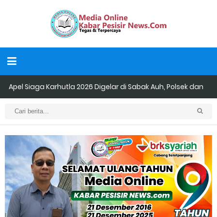
Apel Siaga Karhutla 2026 Digelar di Sabak Auh, Polsek dan
Forkopimcam Perkuat Kesiapsiagaan Cegah Kebakaran
Musyawarah LAM Ke-3 Tualang Sukses, Zulkifli Z (Nomor Urut 1)
Resmi Terpilih Pimpin Lembaga Adat
Kapolres Kepulauan Meranti Perkuat Sinergi Jelang Ekspedisi
Merah Putih Presisi Polda Riau.