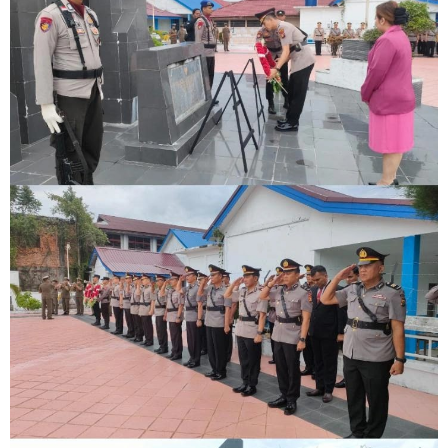
Bupati Asmar Perkuat Sinergi dengan Danposal Selatpanjang,
Bahas Stabilitas Wilayah dan Pembangunan Meranti
44 Tim Berlaga di Banglas Barat Cup II, Pemkab Meranti
Dorong Lahirnya Atlet Berprestasi
HUT IBI Ke-75, Bupati Asmar: Bidan Garda Terdepan Wujudkan
Generasi Emas Indonesia 2045
Kepulauan Meranti Borong Tiga Prestasi di ADUJAK GenRe Riau
2026, Duta Putra Raih Juara Pertama
Bupati Asmar Buka Peluang Kolaborasi Meranti–Melaka di