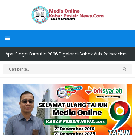
Apel Siaga Karhutla 2026 Digelar di Sabak Auh, Polsek dan
Forkopimcam Perkuat Kesiapsiagaan Cegah Kebakaran
Musyawarah LAM Ke-3 Tualang Sukses, Zulkifli Z (Nomor Urut 1)
Resmi Terpilih Pimpin Lembaga Adat
Kapolres Kepulauan Meranti Perkuat Sinergi Jelang Ekspedisi
Merah Putih Presisi Polda Riau.