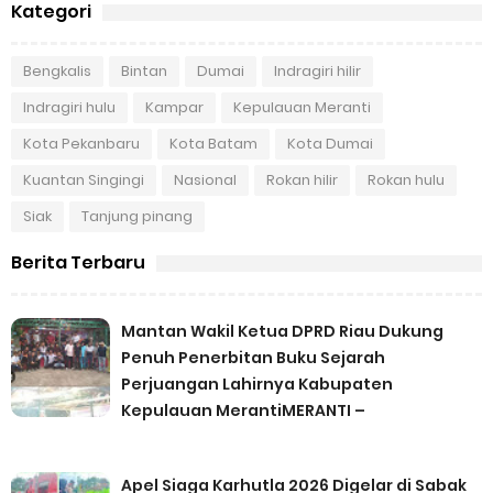
Kategori
Bengkalis
Bintan
Dumai
Indragiri hilir
Indragiri hulu
Kampar
Kepulauan Meranti
Kota Pekanbaru
Kota Batam
Kota Dumai
Kuantan Singingi
Nasional
Rokan hilir
Rokan hulu
Siak
Tanjung pinang
Berita Terbaru
Mantan Wakil Ketua DPRD Riau Dukung
Penuh Penerbitan Buku Sejarah
Perjuangan Lahirnya Kabupaten
Kepulauan MerantiMERANTI –
Apel Siaga Karhutla 2026 Digelar di Sabak