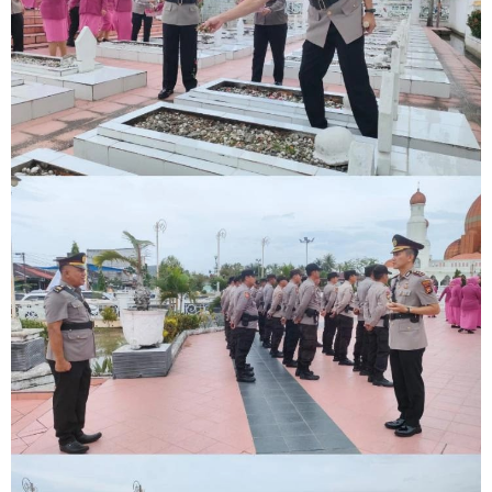
Mantan Wakil Ketua DPRD Riau Dukung Penuh Penerbitan Buku
Sejarah Perjuangan Lahirnya Kabupaten Kepulauan
MerantiMERANTI –
Friday, 7 August