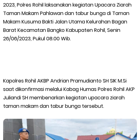
2023, Polres Rohil laksanakan kegiatan Upacara Ziarah
Polres Kepulauan Meranti Gelar Ekspedisi Merah Putih" Jalin
Taman Makam Pahlawan dan tabur bunga di Taman
Makam Kusuma Bakti Jalan Utama Kelurahan Bagan
Sinergitas dengan Insan Pers, Komunitas dan Mahasiswa
Barat Kecamatan Bangko Kabupaten Rohil, Senin
26/06/2023, Pukul 08.00 Wib.
PLN Selat Panjang Minta Maaf, Janji Datangkan Mesin Sewa
Atasi Pemadaman di Merbau.
Warga Kecamatan Merbau dan Kecamatan Putri Puyu Tuntut
Kapolres Rohil AKBP Andrian Pramudianto SH SIK M.Si
PLN: Hentikan Pemadaman dan Beri Kompensasi
saat dikonfirmasi melalui Kabag Humas Polres Rohil AKP
Juliandi SH membenarkan kegiatan upacara ziarah
FPMP.TB Bersama OPP Teluk Belitung, Dan Perwakilan
taman makam dan tabur bunga tersebut.
Masyarakat Desa Se- Kecamatan Merbau Datangi PLTG
Melibur