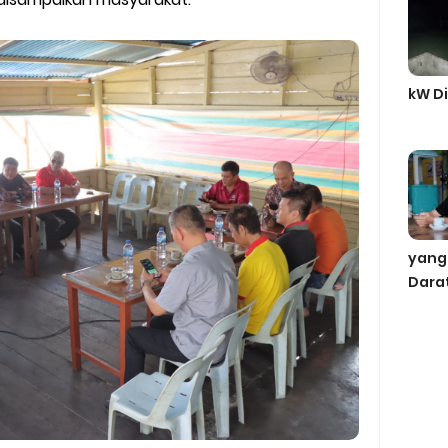
kW Di
yang
Dara