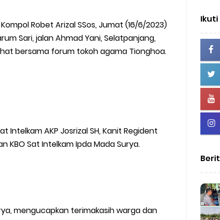
Ikuti
Kompol Robet Arizal SSos, Jumat (16/6/2023)
arum Sari, jalan Ahmad Yani, Selatpanjang,
rhat bersama forum tokoh agama Tionghoa.
t Intelkam AKP Josrizal SH, Kanit Regident
dan KBO Sat Intelkam Ipda Mada Surya.
Beri
urya, mengucapkan terimakasih warga dan