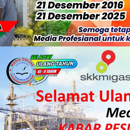
 HKI Rampungkan Penanganan Jalur Lembah Anai dan Malalak
ka Meranti Ikuti Jambore Nasional XII 2026 di Cibubur
isi Merah Putih" Jalin Sinergitas dengan Insan Pers, Komunita
 Datangkan Mesin Sewa Atasi Pemadaman di Merbau.
tan Putri Puyu Tuntut PLN: Hentikan Pemadaman dan Beri Ko
 Dan Perwakilan Masyarakat Desa Se- Kecamatan Merbau Datang
 Danposal Selatpanjang, Bahas Stabilitas Wilayah dan Pemban
, Pemkab Meranti Dorong Lahirnya Atlet Berprestasi
arda Terdepan Wujudkan Generasi Emas Indonesia 2045