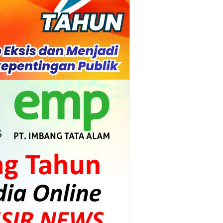
s dan Mahasiswa
mpensasi
i PLTG Melibur
gunan Meranti