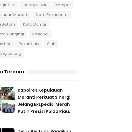
giri hilir
Indragiri hulu
Kampar
ulauan Meranti
Kota Pekanbaru
a Batam
Kota Dumai
tan Singingi
Nasional
n hilir
Rokan hulu
Siak
ung pinang
ta Terbaru
Kapolres Kepulauan
Meranti Perkuat Sinergi
Jelang Ekspedisi Merah
Putih Presisi Polda Riau.
Teluk Belitung Bagaikan