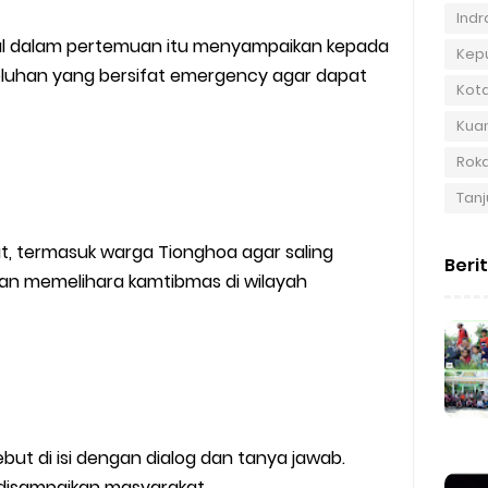
Indra
al dalam pertemuan itu menyampaikan kepada
Kep
luhan yang bersifat emergency agar dapat
Kot
Kuan
Roka
Tanj
, termasuk warga Tionghoa agar saling
Beri
an memelihara kamtibmas di wilayah
ut di isi dengan dialog dan tanya jawab.
 disampaikan masyarakat.