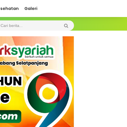
esehatan
Galeri
 Diharapkan Jadi Solusi.
 Beroperasi, Tambang Timah di Darat
 Tangan Kemanusiaan
l Ketenagakerjaan Diperkuat
di.