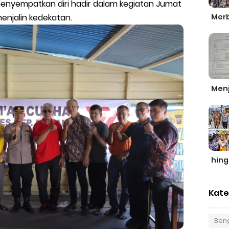
nyempatkan diri hadir dalam kegiatan Jumat
Merb
enjalin kedekatan.
Men
hin
Kate
Beng