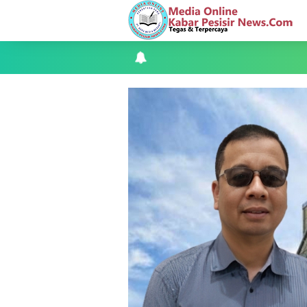
Teluk Belitung Bagaikan Kota Mati Disa
F-PETIR Desak Pemkab Lingga Segera 
Juga Butuh Hidup
Saat Duka Menyelimuti Korban Seran
Wabup Meranti Serahkan Santunan BPJ
Usut Skandal Lahan Ulayat Desa Palas,
Meranti 2026, 30 Putra-Putri Terbaik D