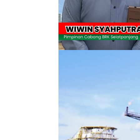
Pulihkan Konektivitas Pascabencana,
Bupati Asmar Lepas 77 Kontingen Pramu
Polres Kepulauan Meranti Gelar Eksped
PLN Selat Panjang Minta Maaf, Janji
Warga Kecamatan Merbau dan Kecama
FPMP.TB Bersama OPP Teluk Belitung,
Bupati Asmar Perkuat Sinergi dengan
44 Tim Berlaga di Banglas Barat Cup II
HUT IBI Ke-75, Bupati Asmar: Bidan G