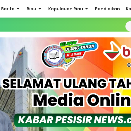
Berita
Riau
Kepulauan Riau
Pendidikan
K
at Listrik Diberlakukan Pemadaman Secara Bergilir, Mesin 600 kW
Buka Solusi Tambang Timah Rakyat: Jangan Hanya di Laut yang
gan Monyet, YBM PLN UP3 Rengat Bersama PW IWO Riau Ulurkan
S Rp52 Juta, Optimalisasi Pelaksanaan Program Jaminan Sosia
 Sekoci24.co Resmi Layangkan Surat Konfirmasi ke PT Arara Aba
isiapkan Kibarkan Merah Putih