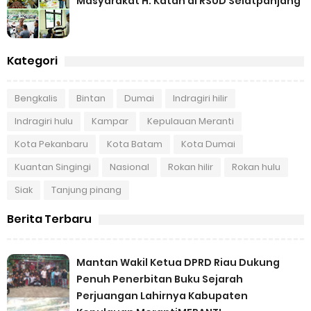
Masyarakat H. Katan di RSUD Selatpanjang
Kategori
Bengkalis
Bintan
Dumai
Indragiri hilir
Indragiri hulu
Kampar
Kepulauan Meranti
Kota Pekanbaru
Kota Batam
Kota Dumai
Kuantan Singingi
Nasional
Rokan hilir
Rokan hulu
Siak
Tanjung pinang
Berita Terbaru
Mantan Wakil Ketua DPRD Riau Dukung
Penuh Penerbitan Buku Sejarah
Perjuangan Lahirnya Kabupaten