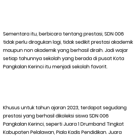
Mantan Wakil Ketua DPRD Riau Dukung Penuh Penerbitan Buku
Sejarah Perjuangan Lahirnya Kabupaten Kepulauan
Sementara itu, berbicara tentang prestasi, SDN 006
MerantiMERANTI –
tidak perlu diragukan lagi, tidak sedikit prestasi akademik
maupun non akademik yang berhasil diraih. Jadi wajar
Friday, 7 August
setiap tahunnya sekolah yang berada di pusat Kota
Pangkalan Kerinci itu menjadi sekolah favorit.
Khusus untuk tahun ajaran 2023, terdapat segudang
prestasi yang berhasil dikoleksi siswa SDN 006
Pangkalan Kerinci, seperti Juara 1 Drumband Tingkat
Kabupaten Pelalawan, Piala Kadis Pendidikan. Juara