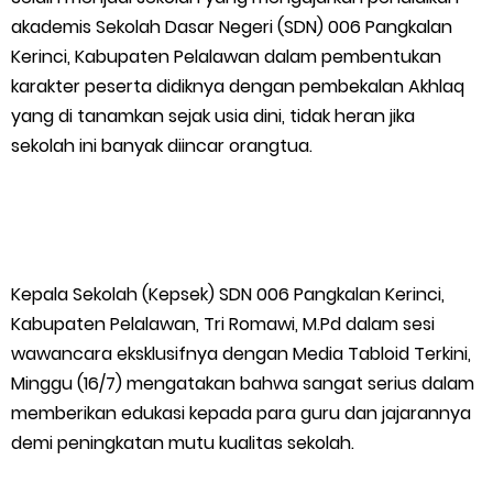
akademis Sekolah Dasar Negeri (SDN) 006 Pangkalan
Polres Kepulauan Meranti Gelar Ekspedisi Merah Putih" Jalin
Kerinci, Kabupaten Pelalawan dalam pembentukan
karakter peserta didiknya dengan pembekalan Akhlaq
Sinergitas dengan Insan Pers, Komunitas dan Mahasiswa
yang di tanamkan sejak usia dini, tidak heran jika
PLN Selat Panjang Minta Maaf, Janji Datangkan Mesin Sewa
sekolah ini banyak diincar orangtua.
Atasi Pemadaman di Merbau.
Warga Kecamatan Merbau dan Kecamatan Putri Puyu Tuntut
Kepala Sekolah (Kepsek) SDN 006 Pangkalan Kerinci,
PLN: Hentikan Pemadaman dan Beri Kompensasi
Kabupaten Pelalawan, Tri Romawi, M.Pd dalam sesi
wawancara eksklusifnya dengan Media Tabloid Terkini,
FPMP.TB Bersama OPP Teluk Belitung, Dan Perwakilan
Minggu (16/7) mengatakan bahwa sangat serius dalam
Masyarakat Desa Se- Kecamatan Merbau Datangi PLTG
memberikan edukasi kepada para guru dan jajarannya
demi peningkatan mutu kualitas sekolah.
Melibur