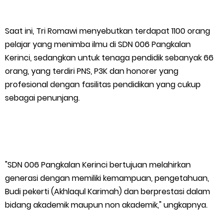
Bupati Asmar Perkuat Sinergi dengan Danposal Selatpanjang,
Saat ini, Tri Romawi menyebutkan terdapat 1100 orang
Bahas Stabilitas Wilayah dan Pembangunan Meranti
pelajar yang menimba ilmu di SDN 006 Pangkalan
44 Tim Berlaga di Banglas Barat Cup II, Pemkab Meranti
Kerinci, sedangkan untuk tenaga pendidik sebanyak 66
orang, yang terdiri PNS, P3K dan honorer yang
Dorong Lahirnya Atlet Berprestasi
profesional dengan fasilitas pendidikan yang cukup
sebagai penunjang.
HUT IBI Ke-75, Bupati Asmar: Bidan Garda Terdepan Wujudkan
Generasi Emas Indonesia 2045
Kepulauan Meranti Borong Tiga Prestasi di ADUJAK GenRe Riau
"SDN 006 Pangkalan Kerinci bertujuan melahirkan
2026, Duta Putra Raih Juara Pertama
generasi dengan memiliki kemampuan, pengetahuan,
Budi pekerti (Akhlaqul Karimah) dan berprestasi dalam
Bupati Asmar Buka Peluang Kolaborasi Meranti–Melaka di
bidang akademik maupun non akademik," ungkapnya.