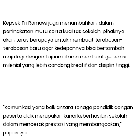
Bidang Ekonomi, Pendidikan, dan Pariwisata
Bencana Terus Mengancam, Pembangunan Jalan Tol
Kepsek Tri Romawi juga menambahkan, dalam
Bukittinggi–Padang Panjang–Sicincin Sangat Mendesak
peningkatan mutu serta kualitas sekolah, pihaknya
akan terus berupaya untuk membuat terobosan-
Green Policing Goes to School, Ketua Bhayangkari Cabang
terobosan baru agar kedepannya bisa bertambah
maju lagi dengan tujuan utama membuat generasi
Kepulauan Meranti, Edukasi Anak TK Selamatkan Mangrove
milenial yang lebih condong kreatif dan disiplin tinggi.
dan Gambut
Kapolres Kep. Meranti Besuk Tokoh Masyarakat H. Katan di
RSUD Selatpanjang
"Komunikasi yang baik antara tenaga pendidik dengan
peserta didik merupakan kunci keberhasilan sekolah
Polsek Sabak Auh Bersama UPTD Pertanian Siapkan Lahan
dalam mencetak prestasi yang membanggakan,"
paparnya.
Jagung 1,5 Hektare, Dukung Ketahanan Pangan