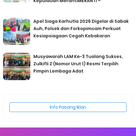
Kepulauan MerantiMERANTI –
Apel Siaga Karhutla 2026 Digelar di Sabak
Auh, Polsek dan Forkopimcam Perkuat
Kesiapsiagaan Cegah Kebakaran
Musyawarah LAM Ke-3 Tualang Sukses,
Zulkifli Z (Nomor Urut 1) Resmi Terpilih
Pimpin Lembaga Adat
Info Pasang Iklan