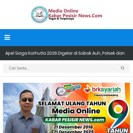
Apel Siaga Karhutla 2026 Digelar di Sabak Auh, Polsek dan
Forkopimcam Perkuat Kesiapsiagaan Cegah Kebakaran
Musyawarah LAM Ke-3 Tualang Sukses, Zulkifli Z (Nomor Urut 1)
Resmi Terpilih Pimpin Lembaga Adat
Kapolres Kepulauan Meranti Perkuat Sinergi Jelang Ekspedisi
Merah Putih Presisi Polda Riau.