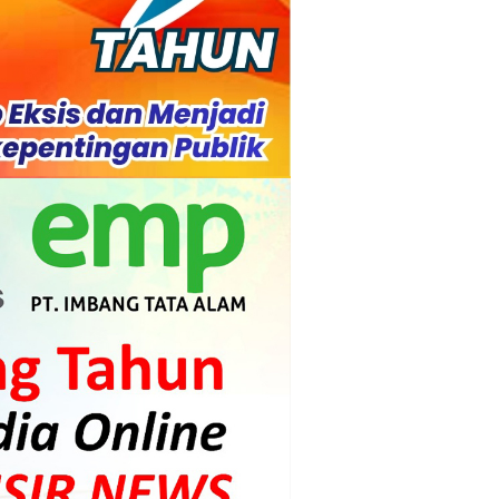
l Ketenagakerjaan Diperkuat
di.
s dan Mahasiswa
mpensasi
i PLTG Melibur