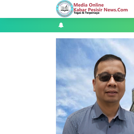
Apel Siaga Karhutla 2026 Digelar di 
Musyawarah LAM Ke-3 Tualang Sukses, Z
Kapolres Kepulauan Meranti Perkuat Sin
Teluk Belitung Bagaikan Kota Mati Disa
F-PETIR Desak Pemkab Lingga Segera 
Juga Butuh Hidup
Saat Duka Menyelimuti Korban Seran