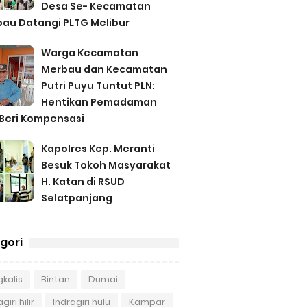
Desa Se- Kecamatan
au Datangi PLTG Melibur
Warga Kecamatan
Merbau dan Kecamatan
Putri Puyu Tuntut PLN:
Hentikan Pemadaman
Beri Kompensasi
Kapolres Kep. Meranti
Besuk Tokoh Masyarakat
H. Katan di RSUD
Selatpanjang
gori
kalis
Bintan
Dumai
giri hilir
Indragiri hulu
Kampar