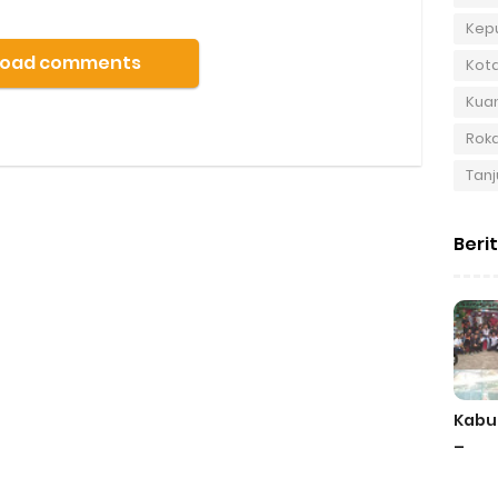
Kep
Load comments
Kot
Kuan
Roka
Tanj
Beri
Kabu
–