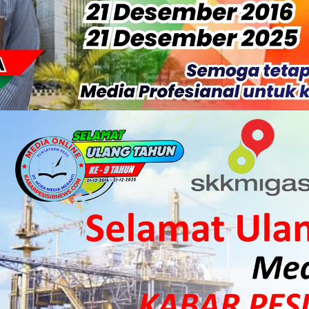
S Rp52 Juta, Optimalisasi Pelaksanaan Program Jaminan Sosia
 Sekoci24.co Resmi Layangkan Surat Konfirmasi ke PT Arara Aba
isiapkan Kibarkan Merah Putih
 HKI Rampungkan Penanganan Jalur Lembah Anai dan Malalak
ka Meranti Ikuti Jambore Nasional XII 2026 di Cibubur
isi Merah Putih" Jalin Sinergitas dengan Insan Pers, Komunita
 Datangkan Mesin Sewa Atasi Pemadaman di Merbau.
tan Putri Puyu Tuntut PLN: Hentikan Pemadaman dan Beri Ko
 Dan Perwakilan Masyarakat Desa Se- Kecamatan Merbau Datang