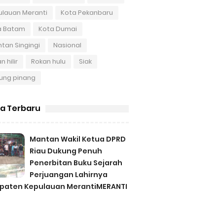
ulauan Meranti
Kota Pekanbaru
a Batam
Kota Dumai
tan Singingi
Nasional
n hilir
Rokan hulu
Siak
ung pinang
ta Terbaru
Mantan Wakil Ketua DPRD
Riau Dukung Penuh
Penerbitan Buku Sejarah
Perjuangan Lahirnya
paten Kepulauan MerantiMERANTI