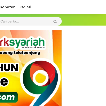
esehatan
Galeri
ah Kebakaran
 Diharapkan Jadi Solusi.
 Beroperasi, Tambang Timah di Darat
 Tangan Kemanusiaan