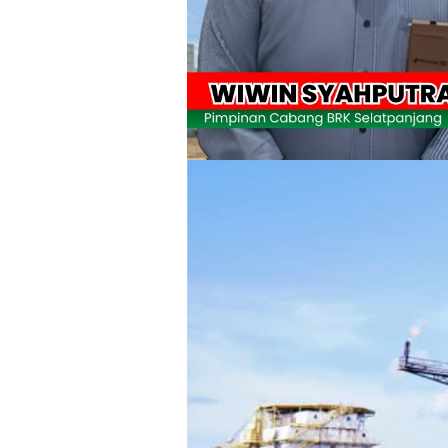
Wabup Meranti Serahkan Santunan BPJ
Usut Skandal Lahan Ulayat Desa Palas,
Meranti 2026, 30 Putra-Putri Terbaik D
Pulihkan Konektivitas Pascabencana,
Bupati Asmar Lepas 77 Kontingen Pramu
Polres Kepulauan Meranti Gelar Eksped
PLN Selat Panjang Minta Maaf, Janji
Warga Kecamatan Merbau dan Kecama
FPMP.TB Bersama OPP Teluk Belitung,