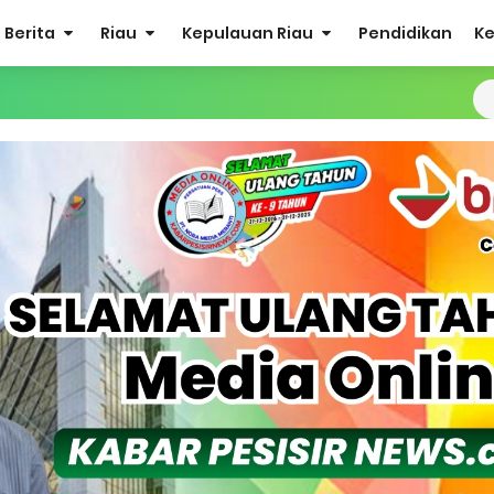
Berita
Riau
Kepulauan Riau
Pendidikan
K
Sabak Auh, Polsek dan Forkopimcam Perkuat Kesiapsiagaan Ceg
ulkifli Z (Nomor Urut 1) Resmi Terpilih Pimpin Lembaga Adat
ergi Jelang Ekspedisi Merah Putih Presisi Polda Riau.
at Listrik Diberlakukan Pemadaman Secara Bergilir, Mesin 600 kW
Buka Solusi Tambang Timah Rakyat: Jangan Hanya di Laut yang
gan Monyet, YBM PLN UP3 Rengat Bersama PW IWO Riau Ulurkan