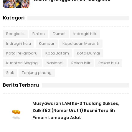
Kategori
Bengkalis
Bintan
Dumai
Indragiri hilir
Indragiri hulu
Kampar
Kepulauan Meranti
Kota Pekanbaru
Kota Batam
Kota Dumai
Kuantan Singingi
Nasional
Rokan hilir
Rokan hulu
Siak
Tanjung pinang
Berita Terbaru
Musyawarah LAM Ke-3 Tualang Sukses,
Zulkifli Z (Nomor Urut 1) Resmi Terpilih
Pimpin Lembaga Adat