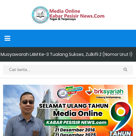
Kapolres Kepulauan Meranti Perkuat Sinergi Jelang Ekspedisi
Merah Putih Presisi Polda Riau.
Teluk Belitung Bagaikan Kota Mati Disaat Listrik Diberlakukan
Pemadaman Secara Bergilir, Mesin 600 kW Diharapkan Jadi
Solusi.
F-PETIR Desak Pemkab Lingga Segera Buka Solusi Tambang