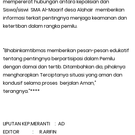
mempererat hubungan antara kepolisian dan
HUT IBI Ke-75, Bupati Asmar: Bidan Garda Terdepan Wujudkan
Siswa/siswi SMA Al-Maarif desa Alahair memberikan
informasi terkait pentingnya menjaga keamanan dan
Generasi Emas Indonesia 2045
ketertiban dalam rangka pemilu.
Kepulauan Meranti Borong Tiga Prestasi di ADUJAK GenRe Riau
2026, Duta Putra Raih Juara Pertama
"Bhabinkamtibmas memberikan pesan-pesan edukatif
tentang pentingnya berpartisipasi dalam Pemilu
Bupati Asmar Buka Peluang Kolaborasi Meranti–Melaka di
dengan damai dan tertib. Ditambahkan dia, pihaknya
mengharapkan Terciptanya situasi yang aman dan
Bidang Ekonomi, Pendidikan, dan Pariwisata
kondusif selama proses berjalan Aman,"
terangnya."****
Bencana Terus Mengancam, Pembangunan Jalan Tol
Bukittinggi–Padang Panjang–Sicincin Sangat Mendesak
Green Policing Goes to School, Ketua Bhayangkari Cabang
LIPUTAN KEP.MERANTI : AD
EDITOR : R.ARIFIN