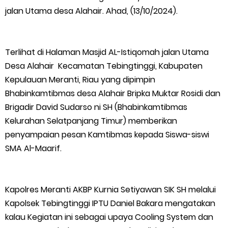
jalan Utama desa Alahair. Ahad, (13/10/2024).
Warga Kecamatan Merbau dan Kecamatan Putri Puyu Tuntut
PLN: Hentikan Pemadaman dan Beri Kompensasi
Terlihat di Halaman Masjid AL-Istiqomah jalan Utama
Desa Alahair Kecamatan Tebingtinggi, Kabupaten
FPMP.TB Bersama OPP Teluk Belitung, Dan Perwakilan
Kepulauan Meranti, Riau yang dipimpin
Masyarakat Desa Se- Kecamatan Merbau Datangi PLTG
Bhabinkamtibmas desa Alahair Bripka Muktar Rosidi dan
Brigadir David Sudarso ni SH (Bhabinkamtibmas
Melibur
Kelurahan Selatpanjang Timur) memberikan
penyampaian pesan Kamtibmas kepada Siswa-siswi
Bupati Asmar Perkuat Sinergi dengan Danposal Selatpanjang,
SMA Al-Maarif.
Bahas Stabilitas Wilayah dan Pembangunan Meranti
Kapolres Meranti AKBP Kurnia Setiyawan SIK SH melalui
44 Tim Berlaga di Banglas Barat Cup II, Pemkab Meranti
Kapolsek Tebingtinggi IPTU Daniel Bakara mengatakan
Dorong Lahirnya Atlet Berprestasi
kalau Kegiatan ini sebagai upaya Cooling System dan