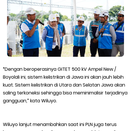
Kepulauan Meranti Borong Tiga Prestasi di ADUJAK GenRe Riau
2026, Duta Putra Raih Juara Pertama
Bupati Asmar Buka Peluang Kolaborasi Meranti–Melaka di
Bidang Ekonomi, Pendidikan, dan Pariwisata
Bencana Terus Mengancam, Pembangunan Jalan Tol
“Dengan beroperasinya GITET 500 kV Ampel New /
Bukittinggi–Padang Panjang–Sicincin Sangat Mendesak
Boyolali ini, sistem kelistrikan di Jawa ini akan jauh lebih
kuat. Sistem kelistrikan di Utara dan Selatan Jawa akan
Green Policing Goes to School, Ketua Bhayangkari Cabang
saling terkoneksi sehingga bisa meminimalisir terjadinya
gangguan,” kata Wiluyo.
Kepulauan Meranti, Edukasi Anak TK Selamatkan Mangrove
dan Gambut
Wiluyo lanjut menambahkan saat ini PLN juga terus