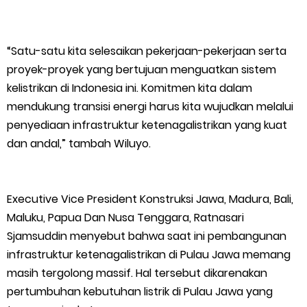
Humanis
“Satu-satu kita selesaikan pekerjaan-pekerjaan serta
Kapolres Kepulauan Meranti Perkuat Sinergi Jelang Ekspedisi
proyek-proyek yang bertujuan menguatkan sistem
kelistrikan di Indonesia ini. Komitmen kita dalam
Merah Putih Presisi Polda Riau.
mendukung transisi energi harus kita wujudkan melalui
Thursday, 6 August
penyediaan infrastruktur ketenagalistrikan yang kuat
dan andal,” tambah Wiluyo.
Executive Vice President Konstruksi Jawa, Madura, Bali,
Maluku, Papua Dan Nusa Tenggara, Ratnasari
Sjamsuddin menyebut bahwa saat ini pembangunan
infrastruktur ketenagalistrikan di Pulau Jawa memang
masih tergolong massif. Hal tersebut dikarenakan
pertumbuhan kebutuhan listrik di Pulau Jawa yang