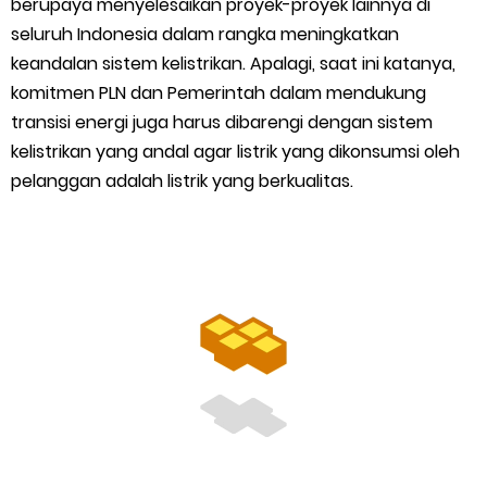
berupaya menyelesaikan proyek-proyek lainnya di
Kapolres Kep. Meranti Besuk Tokoh Masyarakat H. Katan di
seluruh Indonesia dalam rangka meningkatkan
RSUD Selatpanjang
keandalan sistem kelistrikan. Apalagi, saat ini katanya,
komitmen PLN dan Pemerintah dalam mendukung
Polsek Sabak Auh Bersama UPTD Pertanian Siapkan Lahan
transisi energi juga harus dibarengi dengan sistem
kelistrikan yang andal agar listrik yang dikonsumsi oleh
Jagung 1,5 Hektare, Dukung Ketahanan Pangan
pelanggan adalah listrik yang berkualitas.
Kepulauan Meranti Sambut Kapolres Baru dan Tamu Melaka
dengan Tepung Tawar, Persaudaraan Serumpun Kian Erat
Polsek Kawasan Pelabuhan Tembilahan Perkuat Ketahanan
Pangan Lewat Pendampingan Budidaya Jagung
Bupati Asmar Jenguk Tokoh dan Warga Meranti yang Dirawat
di RSUD Dorak, Tegaskan Komitmen Pelayanan Kesehatan