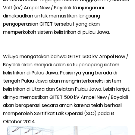
Volt (kV) Ampel New / Boyolali. Kunjungan ini
FPMP.TB Bersama OPP Teluk Belitung, Dan Perwakilan
dimaksudkan untuk memastikan langsung
pengoperasian GITET tersebut yang akan
Masyarakat Desa Se- Kecamatan Merbau Datangi PLTG
memperkokoh sistem kelistrikan di pulau Jawa.
Melibur
Bupati Asmar Perkuat Sinergi dengan Danposal Selatpanjang,
Wiluyo mengatakan bahwa GITET 500 kV Ampel New /
Boyolali akan menjadi salah satu penopang sistem
Bahas Stabilitas Wilayah dan Pembangunan Meranti
kelistrikan di Pulau Jawa. Posisinya yang berada di
tengah Pulau Jawa akan meng-interkoneksi sistem
44 Tim Berlaga di Banglas Barat Cup II, Pemkab Meranti
kelistrikan di Utara dan Selatan Pulau Jawa. Lebih lanjut,
dirinya memastikan GITET 500 kV Ampel New / Boyolali
Dorong Lahirnya Atlet Berprestasi
akan beroperasi secara aman karena telah berhasil
HUT IBI Ke-75, Bupati Asmar: Bidan Garda Terdepan Wujudkan
memperoleh Sertifikat Laik Operasi (SLO) pada 8
Oktober 2024.
Generasi Emas Indonesia 2045