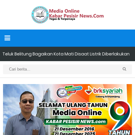
Teluk Belitung Bagaikan Kota Mati Disaat Listrik Diberlakukan
Pemadaman Secara Bergilir, Mesin 600 kW Diharapkan Jadi
Solusi.
F-PETIR Desak Pemkab Lingga Segera Buka Solusi Tambang
Timah Rakyat: Jangan Hanya di Laut yang Beroperasi,
Tambang Timah di Darat Juga Butuh Hidup