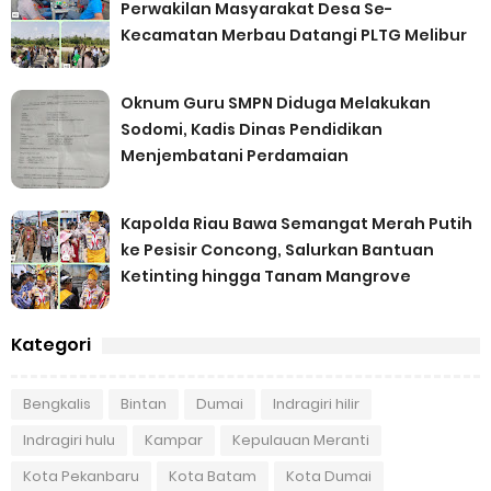
Perwakilan Masyarakat Desa Se-
Kecamatan Merbau Datangi PLTG Melibur
Oknum Guru SMPN Diduga Melakukan
Sodomi, Kadis Dinas Pendidikan
Menjembatani Perdamaian
Kapolda Riau Bawa Semangat Merah Putih
ke Pesisir Concong, Salurkan Bantuan
Ketinting hingga Tanam Mangrove
Kategori
Bengkalis
Bintan
Dumai
Indragiri hilir
Indragiri hulu
Kampar
Kepulauan Meranti
Kota Pekanbaru
Kota Batam
Kota Dumai